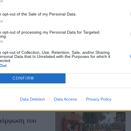
In
τον αφανισμό»
o opt-out of the Sale of my Personal Data.
ταμάδου για τον
 Αντωνοπούλου
In
to opt-out of processing my Personal Data for Targeted
ing.
In
o opt-out of Collection, Use, Retention, Sale, and/or Sharing
ersonal Data that Is Unrelated with the Purposes for which it
lected.
της Μυτιλήνης
Out
λικών επιτροπών
CONFIRM
αι σειρά εργολαβιών για
τα ποσά που
Data Deletion
Data Access
Privacy Policy
μόρφωση του