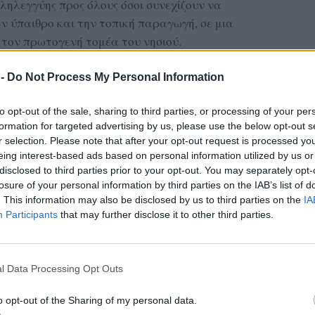
ληλεγγύης προς όλους όσοι συνεχίζουν να
ν ύπαιθρο και την τοπική παραγωγή, σε μια
 τον πρωτογενή τομέα του νησιού.
Συλλόγου ευχαρίστησε τα μέλη και τους φίλους
 -
Do Not Process My Personal Information
ης εκδήλωσης, τονίζοντας ότι το παιχνίδι, η
 έκφραση αποτελούν ανάγκη και δικαίωμα κάθε
to opt-out of the sale, sharing to third parties, or processing of your per
ρούνται πολυτέλεια.
formation for targeted advertising by us, please use the below opt-out s
r selection. Please note that after your opt-out request is processed y
eing interest-based ads based on personal information utilized by us or
ας στα αποτελέσματα αναζήτησης
disclosed to third parties prior to your opt-out. You may separately opt-
losure of your personal information by third parties on the IAB’s list of
.gr on Google ↗
. This information may also be disclosed by us to third parties on the
IA
Participants
that may further disclose it to other third parties.
l Data Processing Opt Outs
o opt-out of the Sharing of my personal data.