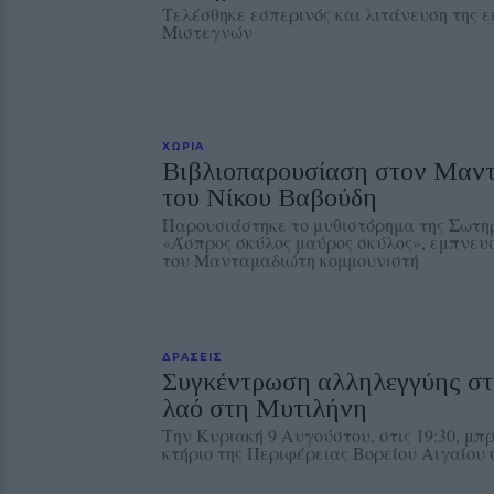
Τελέσθηκε εσπερινός και λιτάνευση της 
Μιστεγνών
ΧΩΡΙΑ
Βιβλιοπαρουσίαση στον Μαντ
του Νίκου Βαβούδη
Παρουσιάστηκε το μυθιστόρημα της Σωτ
«Άσπρος σκύλος μαύρος σκύλος», εμπνευ
του Μανταμαδιώτη κομμουνιστή
ΔΡΑΣΕΙΣ
Συγκέντρωση αλληλεγγύης στ
λαό στη Μυτιλήνη
Την Κυριακή 9 Αυγούστου, στις 19:30, μπ
κτήριο της Περιφέρειας Βορείου Αιγαίου