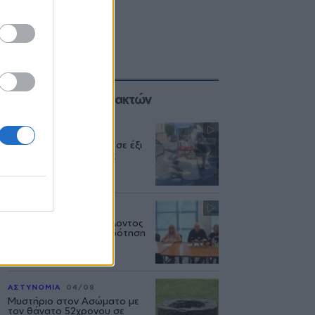
Επιλογές των Συντακτών
ΜΥΤΙΛΗΝΗ
04/08
Διακοπή υδροδότησης σε έξι
περιοχές της Μυτιλήνης
ΔΥΤΙΚΗ ΛΕΣΒΟΣ
04/08
Το Υπουργείο Περιβάλλοντος
άφησε χωρίς χρηματοδότηση
έργα νερού στη Λέσβο
ΑΣΤΥΝΟΜΙΑ
04/08
Μυστήριο στον Ασώματο με
τον θάνατο 52χρονου σε