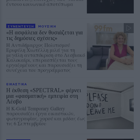
έντονο κοινωνικό αποτύπωμα
ΣΥΝΕΝΤΕΥΞΗ
ΜΟΥΣΙΚΗ
«Η ασφάλεια δεν θυσιάζεται για
τις δημόσιες σχέσεις»
Η Αντιδήμαρχος Πολιτισμού
Εριφύλη Χιωτέλλη μιλά για τη
μεγάλη ανταπόκριση στο Λεσβιακό
Καλοκαίρι, υπερασπίζεται τους
εργαζομένους και παρουσιάζει τη
συνέχεια του προγράμματος
ΕΙΚΑΣΤΙΚΑ
Η έκθεση «SPECTRAL» φέρνει
μια «φασματική» εμπειρία στη
Λέσβο
Η K-Gold Temporary Gallery
παρουσιάζει έργα εικαστικών,
φωτογραφίας, χορού και μόδας έως
τις 6 Σεπτεμβρίου