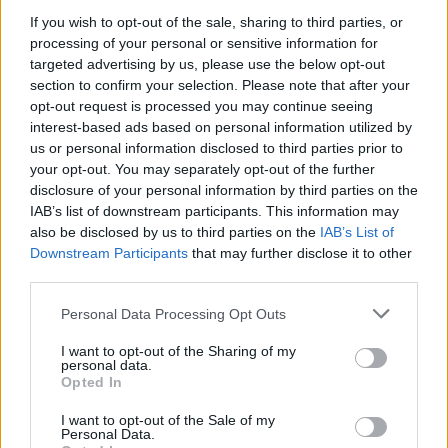
If you wish to opt-out of the sale, sharing to third parties, or
processing of your personal or sensitive information for
targeted advertising by us, please use the below opt-out
ΡΕΠΟΡΤΑΖ
ΔΡΑΣΕΙΣ
section to confirm your selection. Please note that after your
Στο Πανελλήνιον έκθεση
σύνδεσης του σήμερα της
opt-out request is processed you may continue seeing
Μυτιλήνης με το χθες
interest-based ads based on personal information utilized by
Μια έκθεση διοργανωμένη από τον
us or personal information disclosed to third parties prior to
Εμπορικό Σύλλογο Μυτιλήνης
your opt-out. You may separately opt-out of the further
disclosure of your personal information by third parties on the
IAB’s list of downstream participants. This information may
also be disclosed by us to third parties on the
IAB’s List of
ΜΟΥΣΙΚΗ
Downstream Participants
that may further disclose it to other
Η γιορτή της τράτας ζωντάνεψε
third parties.
ξανά στη Σκάλα Πολιχνίτου
Η αναπαράσταση του παλιού
Personal Data Processing Opt Outs
αλιευτικού εθίμου, οι
παραδοσιακοί χοροί και η μουσική
γέμισαν το λιμάνι το βράδυ της 6ης
I want to opt-out of the Sharing of my
personal data.
Αυγούστου
Opted In
I want to opt-out of the Sale of my
ΜΟΥΣΙΚΗ
Personal Data.
Ο Σταμάτης Γονίδης στον