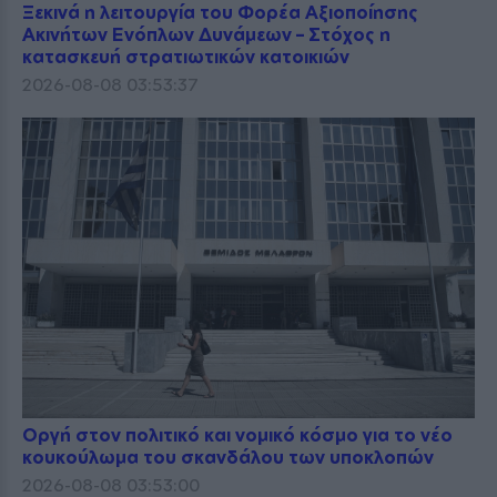
Ξεκινά η λειτουργία του Φορέα Αξιοποίησης
Ακινήτων Ενόπλων Δυνάμεων – Στόχος η
κατασκευή στρατιωτικών κατοικιών
2026-08-08 03:53:37
Οργή στον πολιτικό και νομικό κόσμο για το νέο
κουκούλωμα του σκανδάλου των υποκλοπών
2026-08-08 03:53:00