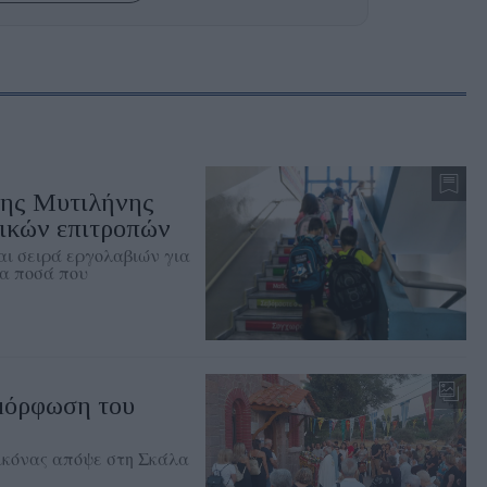
της Μυτιλήνης
λικών επιτροπών
αι σειρά εργολαβιών για
τα ποσά που
μόρφωση του
εικόνας απόψε στη Σκάλα