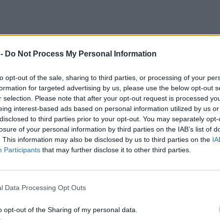
 -
Do Not Process My Personal Information
τελεί το αποτέλεσμα μιας μακράς διαδικασίας
προηγούμενο διάστημα, μέσα από συνεχείς
to opt-out of the sale, sharing to third parties, or processing of your per
formation for targeted advertising by us, please use the below opt-out s
ων και υπηρεσιακών στελεχών των
r selection. Please note that after your opt-out request is processed y
γασίες αυτές οδήγησαν στη διαμόρφωση κοινού
eing interest-based ads based on personal information utilized by us or
κά στη συγκρότηση του Δικτύου.
disclosed to third parties prior to your opt-out. You may separately opt-
losure of your personal information by third parties on the IAB’s list of
ως ιδρυτικού μέλους αποκτά ιδιαίτερη σημασία,
. This information may also be disclosed by us to third parties on the
IA
ς συνεργασίας με άλλους ιστορικούς και
Participants
that may further disclose it to other third parties.
ης χώρας, συμβάλλοντας παράλληλα στην
 ιστορικής ταυτότητας του νησιού. Η συμμετοχή
εί να ενισχύσει την παρουσία της Λέσβου στον
l Data Processing Opt Outs
λιτιστικού τουρισμού, αξιοποιώντας τη
o opt-out of the Sharing of my personal data.
ρεία του Αποστόλου Παύλου.