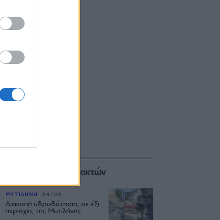
Επιλογές των Συντακτών
ΜΥΤΙΛΗΝΗ
04/08
Διακοπή υδροδότησης σε έξι
περιοχές της Μυτιλήνης