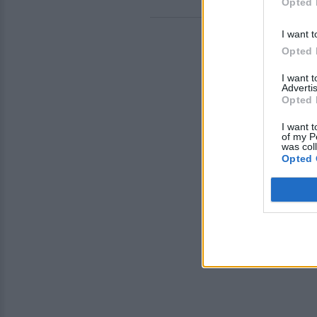
Opted 
I want t
Opted 
I want 
Advertis
Opted 
I want t
of my P
was col
Opted 