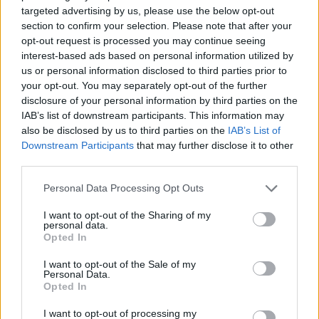
δεύτερο.
targeted advertising by us, please use the below opt-out
section to confirm your selection. Please note that after your
Ο ένοχος βρίσκεται στην ίδια την καπιταλιστική
opt-out request is processed you may continue seeing
ανάπτυξη και στην πολιτική που εφαρμόζουν
interest-based ads based on personal information utilized by
διαχρονικά όλες οι κυβερνήσεις, με την ευλογία
us or personal information disclosed to third parties prior to
και τις κατευθύνσεις της ΕΕ.
your opt-out. You may separately opt-out of the further
disclosure of your personal information by third parties on the
Ένοχη είναι η πολιτική όλων των κυβερνήσεων ΝΔ,
IAB’s list of downstream participants. This information may
ΠΑΣΟΚ, του "όλου" ΣΥΡΙΖΑ του Τσίπρα και όσων
also be disclosed by us to third parties on the
IAB’s List of
άλλων προθύμων συνέτρεξαν στο αντιλαϊκό έργο,
Downstream Participants
that may further disclose it to other
που θυσιάζουν τις ανάγκες του λαού, τσακίζουν το
third parties.
λαϊκό εισόδημα, μετατρέπουν τα πάντα σε
Personal Data Processing Opt Outs
εμπορεύματα στον βωμό της ανταγωνιστικότητας
της ελληνικής οικονομίας, για να εξυπηρετηθούν
I want to opt-out of the Sharing of my
τα κέρδη των λίγων.
personal data.
Opted In
ΕΡΩΤΑΤΑΙ η κ. Υπουργός τι μέτρα θα λάβει η
I want to opt-out of the Sale of my
Κυβέρνηση για:
Personal Data.
Opted In
- Να ανοίξει η διαδικασία των αιτήσεων για τις
I want to opt-out of processing my
φοιτητικές εστίες αμέσως μετά τη δημοσίευση των