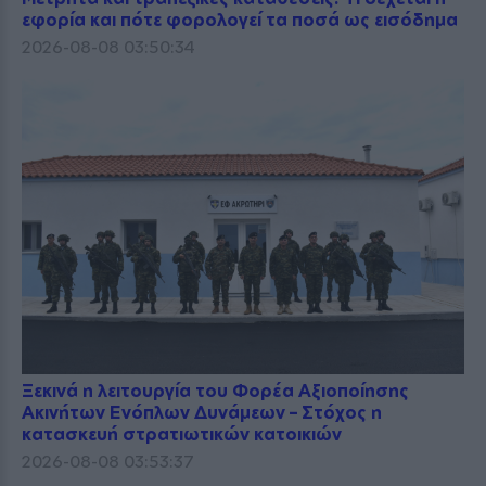
εφορία και πότε φορολογεί τα ποσά ως εισόδημα
2026-08-08 03:50:34
Ξεκινά η λειτουργία του Φορέα Αξιοποίησης
Ακινήτων Ενόπλων Δυνάμεων – Στόχος η
κατασκευή στρατιωτικών κατοικιών
2026-08-08 03:53:37