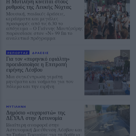
Η Μυτιλήνη κινείται στους
ρυθμούς της Λευκής Νύχτας
Μουσική, παιδικές δράσεις,
κεράσματα και μεγάλες
προσφορές από τις 6.30 το
απόγευμα – Ο Γιάννης Μουτζούρης
παρουσίασε στον «Ν» 99 fm το
αναλυτικό πρόγραμμα
ΡΕΠΟΡΤΑΖ
ΔΡΑΣΕΙΣ
Για τον «πυρηνικό εφιάλτη»
προειδοποίησε η Επιτροπή
ειρήνης Λέσβου
Μια συγκέντρωση γεμάτη
μηνύματα και νοήματα για τον
πόλεμο και την ειρήνη
ΜΥΤΙΛΗΝΗ
Δημόσιο «ευχαριστώ» της
ΔΕΥΑΛ στην Αστυνομία
Ιδιαίτερη αναφορά στην
Αστυνομική Διεύθυνση Λέσβου και
το Τμήμα Τροχαίας για τη βοήθεια