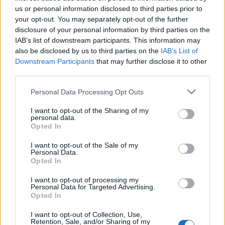
εγκατάστασης στη Μυτιλήνη
us or personal information disclosed to third parties prior to
your opt-out. You may separately opt-out of the further
disclosure of your personal information by third parties on the
Στην LC Waikiki, οι αξίες μας είναι να
IAB’s list of downstream participants. This information may
λειτουργούμε με διαφάνεια, να πετυχαίνουμε τους
also be disclosed by us to third parties on the
IAB’s List of
στόχους μας με ομαδικότητα, να αναπτύσσουμε
Downstream Participants
that may further disclose it to other
την εμπειρία μας, να είμαστε πελατοκεντρικοί και
third parties.
να αναζητούμε τις προκλήσεις που μας κάνουν
Personal Data Processing Opt Outs
καλύτερους. Είστε αρκετά δυναμικοί και
επιθυμείτε να εξελιχθείτε μέσα από τις
I want to opt-out of the Sharing of my
personal data.
προκλήσεις; Ελάτε μαζί μας Καθώς αφιερώνουμε
Opted In
χρόνο για να εξετάσουμε κάθε αίτηση λόγω των
I want to opt-out of the Sale of my
προαπαιτούμενων της LC Waikiki. Αν η αίτησή σας
Personal Data.
κριθεί κατάλληλη θα επικοινωνήσουμε μαζί σας
Opted In
τηλεφωνικά ή με email.
I want to opt-out of processing my
Personal Data for Targeted Advertising.
Οι ενδιαφερόμενοι μπορούν να προωθήσουν τα
Opted In
βιογραφικά τους εδώ:
I want to opt-out of Collection, Use,
IRHR.GREECE@Lcwaikiki.com
.
Retention, Sale, and/or Sharing of my