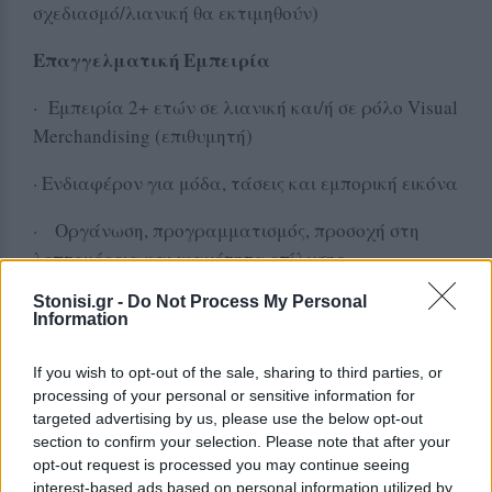
σχεδιασμό/λιανική θα εκτιμηθούν)
Επαγγελματική Εμπειρία
· Εμπειρία 2+ ετών σε λιανική και/ή σε ρόλο Visual
Merchandising (επιθυμητή)
· Ενδιαφέρον για μόδα, τάσεις και εμπορική εικόνα
· Οργάνωση, προγραμματισμός, προσοχή στη
λεπτομέρεια και ικανότητα επίλυσης
προβλημάτων
Stonisi.gr -
Do Not Process My Personal
Information
· Προσανατολισμός στο αποτέλεσμα και διάθεση
για συνεχή εξέλιξη
If you wish to opt-out of the sale, sharing to third parties, or
processing of your personal or sensitive information for
· Άνεση συνεργασίας σε πολυεθνικό/
targeted advertising by us, please use the below opt-out
πολυπολιτισμικό περιβάλλον
section to confirm your selection. Please note that after your
opt-out request is processed you may continue seeing
· Μόνιμη κατοικία ή δυνατότητα μόνιμης
interest-based ads based on personal information utilized by