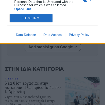
Personal Data that Is Unrelated with the
Purposes for which it was collected.
Opted Out
CONFIRM
Δείτε περισσότερα άρθρα μας στα αποτελέσματα
Data Deletion
Data Access
Privacy Policy
αναζήτησης
Add stonisi.gr on Google ↗
ΣΤΗΝ ΙΔΙΑ ΚΑΤΗΓΟΡΙΑ
ΑΓΓΕΛΙΕΣ
Νέα θέση εργασίας στην
ποτοποιία Πλωμαρίου Ισιδώρου
Ι. Αρβανίτη
Ζητείται Researchand Quality
Assistant για να ενταχθεί στην
ομάδα του Τμήματος Έρευνας και