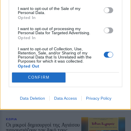
I want to opt-out of the Sale of my
Δείτε περισσότερα άρθρα μας στα αποτελέσματα
Personal Data.
αναζήτησης
Opted In
Add stonisi.gr on Google ↗
I want to opt-out of processing my
Personal Data for Targeted Advertising.
Opted In
I want to opt-out of Collection, Use,
ΣΤΗΝ ΙΔΙΑ ΚΑΤΗΓΟΡΙΑ
Retention, Sale, and/or Sharing of my
Personal Data that Is Unrelated with the
Purposes for which it was collected.
Opted Out
ΧΩΡΙΑ
Η Αντισσα έγινε μια μεγάλη
χορευτική αγκαλιά
CONFIRM
Ο «Τέρπανδρος» Άντισσας και το
Χορευτικό Τμήμα του
Χριστιανικού Κέντρου Νεότητος
αντάμωσαν σε μια ξεχωριστή
Data Deletion
Data Access
Privacy Policy
γιορτή
ΧΩΡΙΑ
Οι μικροί δημιουργοί της Αγιάσου
παρουσιάζουν τον δικό τους