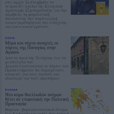
στις αρχές Σεπτεμβρίου το
τετραετές σχέδιο της Ελληνικής
Αριστερής Συμπαράταξης για την
ακρίβεια, τη φορολογική
δικαιοσύνη, την παραγωγική
ανασυγκρότηση και την ενίσχυση
του κοινωνικού κράτους
ΧΩΡΙΑ
Μέρα και νύχτα ανοιχτές οι
πόρτες της Παναγίας στην
Αγιάσο
Από το πρωί της Τετάρτης έως τα
μεσάνυχτα του
Δεκαπενταύγουστου οι πόρτες του
Προσκυνήματος θα παραμένουν
ανοικτές για τους πιστούς και
ιδιαίτερα για τους οδοιπόρους
ΕΛΛΑΔΑ
Νέο κύμα θυελλωδών ανέμων
θέτει σε επιφυλακή την Πολιτική
Προστασία
Βόρειοι - βορειοανατολικοί άνεμοι
έως 8 μποφόρ και ριπές που τοπικά