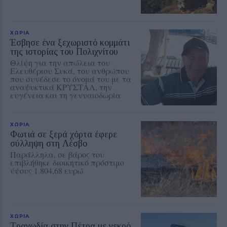
ΧΩΡΙΑ
Έσβησε ένα ξεχωριστό κομμάτι
της ιστορίας του Πολιχνίτου
Θλίψη για την απώλεια του
Ελευθέριου Συκά, του ανθρώπου
που συνέδεσε το όνομά του με τα
αναψυκτικά ΚΡΥΣΤΑΛ, την
ευγένεια και τη γενναιοδωρία
ΧΩΡΙΑ
Φωτιά σε ξερά χόρτα έφερε
σύλληψη στη Λέσβο
Παράλληλα, σε βάρος του
επιβλήθηκε διοικητικό πρόστιμο
ύψους 1.804,68 ευρώ
ΧΩΡΙΑ
Τραγωδία στην Πέτρα με νεκρό