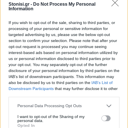
Stonisi.gr -
Do Not Process My Personal
Η εκδήλωση ολοκληρώθηκε σε γιορτινή
Information
ατμόσφαιρα, με τα παιδιά να κερδίζουν το
If you wish to opt-out of the sale, sharing to third parties, or
χειροκρότημα του κοινού και τους διοργανωτές να
processing of your personal or sensitive information for
ανανεώνουν το ραντεβού τους για τη νέα σχολική
targeted advertising by us, please use the below opt-out
χρονιά, συνεχίζοντας την προσπάθεια διατήρησης
section to confirm your selection. Please note that after your
της γλώσσας, της παράδοσης και των πολιτιστικών
opt-out request is processed you may continue seeing
δεσμών της κοινότητας.
interest-based ads based on personal information utilized by
us or personal information disclosed to third parties prior to
your opt-out. You may separately opt-out of the further
disclosure of your personal information by third parties on the
IAB’s list of downstream participants. This information may
also be disclosed by us to third parties on the
IAB’s List of
Downstream Participants
that may further disclose it to other
third parties.
Personal Data Processing Opt Outs
I want to opt-out of the Sharing of my
personal data.
Opted In