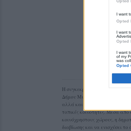
Opted 
I want t
Opted 
I want 
Advertis
Opted 
I want t
of my P
was col
Opted 
Η συγκεκριμένη παρέμβαση εν
Δήμου Μυτιλήνης για τη συντ
αλλά και για την αντιμετώπι
τοπικές κοινότητες. Μέσα από 
κοινόχρηστους χώρους, η δημοτ
διαβίωσης και να ενισχύσει το