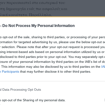
αν παρουσιαστεί στο εσωτερικό του
τη δημιουργία ενός πιο ασφαλούς και
ολική κοινότητα. Παράλληλα,
αση του τοιχίου στον δρόμο που οδηγεί προς
 -
Do Not Process My Personal Information
 προσβασιμότητα και την ασφάλεια των
to opt-out of the sale, sharing to third parties, or processing of your per
formation for targeted advertising by us, please use the below opt-out s
τόνισε ότι πρόκειται για «μικρές αλλά
r selection. Please note that after your opt-out request is processed y
ενισχύουν τόσο την εκπαιδευτική διαδικασία
eing interest-based ads based on personal information utilized by us or
ν κατοίκων των χωριών.
disclosed to third parties prior to your opt-out. You may separately opt-
losure of your personal information by third parties on the IAB’s list of
ΔΙΑΦΗΜΙΣΗ
. This information may also be disclosed by us to third parties on the
IA
Participants
that may further disclose it to other third parties.
l Data Processing Opt Outs
o opt-out of the Sharing of my personal data.