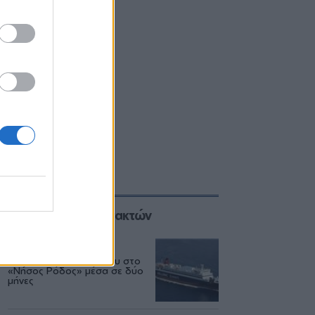
Επιλογές των Συντακτών
ΕΛΛΑΔΑ
06/08
Δεύτερη εμπλοκή κάβου στο
«Νήσος Ρόδος» μέσα σε δύο
μήνες