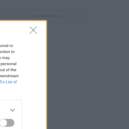
ΔΙΑΦΗΜΙΣΗ
sonal or
ection to
ou may
 personal
out of the
 downstream
B’s List of