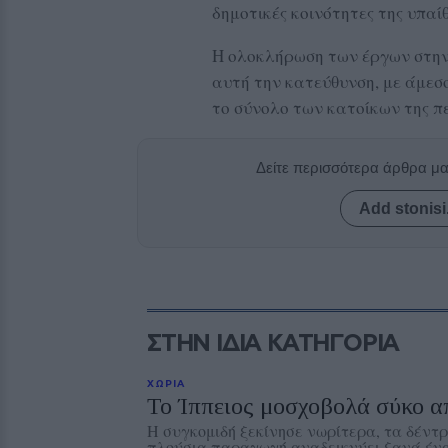
δημοτικές κοινότητες της υπαί
Η ολοκλήρωση των έργων στην
αυτή την κατεύθυνση, με άμεσο 
το σύνολο των κατοίκων της πε
Δείτε περισσότερα άρθρα μ
Add stonisi
ΣΤΗΝ ΙΔΙΑ ΚΑΤΗΓΟΡΙΑ
ΧΩΡΙΑ
Το Ίππειος μοσχοβολά σύκο α
Η συγκομιδή ξεκίνησε νωρίτερα, τα δέντρ
πλούσια παραγωγή αναδεικνύει ξανά ένα