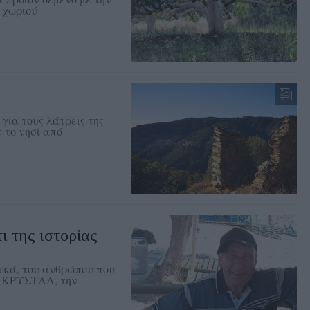
υ χωριού
για τους λάτρεις της
 το νησί από
ι της ιστορίας
υκά, του ανθρώπου που
ά ΚΡΥΣΤΑΛ, την