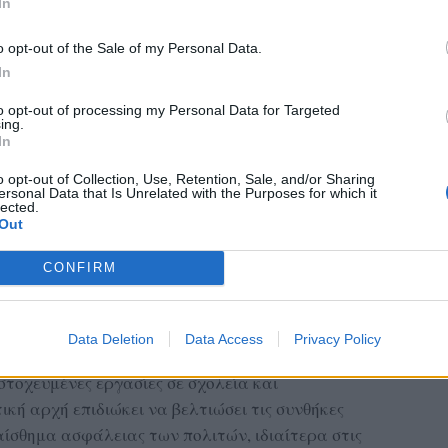
In
o opt-out of the Sale of my Personal Data.
In
to opt-out of processing my Personal Data for Targeted
ing.
In
o opt-out of Collection, Use, Retention, Sale, and/or Sharing
ersonal Data that Is Unrelated with the Purposes for which it
lected.
Out
CONFIRM
τάσσεται στη συνολικότερη προσπάθεια του
ήρηση και αναβάθμιση των σχολικών υποδομών,
Data Deletion
Data Access
Privacy Policy
ση καθημερινών ζητημάτων που απασχολούν τις
στοχευμένες εργασίες σε σχολεία και
ική αρχή επιδιώκει να βελτιώσει τις συνθήκες
 αίσθημα ασφάλειας των πολιτών, ιδιαίτερα στις