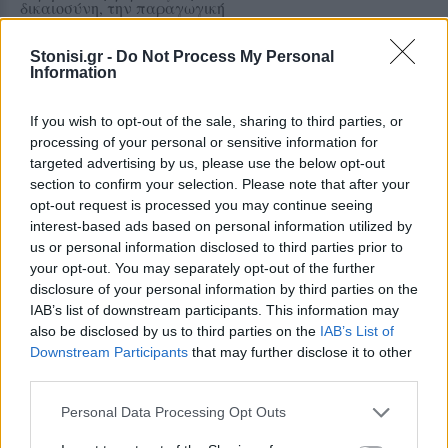
δικαιοσύνη, την παραγωγική
ανασυγκρότηση και την ενίσχυση
του κοινωνικού κράτους
Stonisi.gr -
Do Not Process My Personal
Information
ΧΩΡΙΑ
Μέρα και νύχτα ανοιχτές οι
If you wish to opt-out of the sale, sharing to third parties, or
πόρτες της Παναγίας στην
Αγιάσο
processing of your personal or sensitive information for
Από το πρωί της Τετάρτης έως τα
targeted advertising by us, please use the below opt-out
μεσάνυχτα του
section to confirm your selection. Please note that after your
Δεκαπενταύγουστου οι πόρτες του
opt-out request is processed you may continue seeing
Προσκυνήματος θα παραμένουν
ανοικτές για τους πιστούς και
interest-based ads based on personal information utilized by
ιδιαίτερα για τους οδοιπόρους
us or personal information disclosed to third parties prior to
your opt-out. You may separately opt-out of the further
disclosure of your personal information by third parties on the
ΕΛΛΑΔΑ
Νέο κύμα θυελλωδών ανέμων
IAB’s list of downstream participants. This information may
θέτει σε επιφυλακή την Πολιτική
also be disclosed by us to third parties on the
IAB’s List of
Προστασία
Downstream Participants
that may further disclose it to other
Βόρειοι - βορειοανατολικοί άνεμοι
third parties.
έως 8 μποφόρ και ριπές που τοπικά
μπορεί να φτάσουν τα 9 μποφόρ
Personal Data Processing Opt Outs