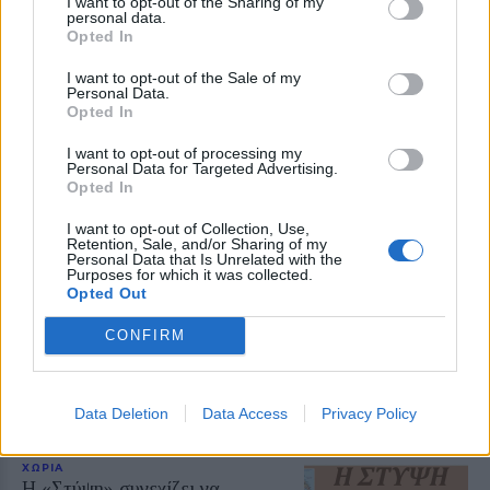
I want to opt-out of the Sharing of my
personal data.
ΔΡΑΣΕΙΣ
Opted In
Τα παιδιά ανακαλύπτουν το
Απολιθωμένο Δάσος μέσα από
I want to opt-out of the Sale of my
ένα νέο παιχνίδι
Personal Data.
Διαδραστική εκπαιδευτική δράση
Opted In
στο Μουσείο του Σιγρίου, με
αναμνηστικά για όλους και ετήσια
I want to opt-out of processing my
κάρτα ελεύθερης εισόδου για τον
Personal Data for Targeted Advertising.
νικητή
Opted In
I want to opt-out of Collection, Use,
ΤΟΥΡΙΣΜΟΣ
Retention, Sale, and/or Sharing of my
Περισσότερες προσβάσιμες
Personal Data that Is Unrelated with the
παραλίες αποκτά ο Δήμος
Purposes for which it was collected.
Μυτιλήνης
Opted Out
Νέες υποδομές σε Χαραμίδα,
Τάρτι, Ευρειακή και Σκάλα
CONFIRM
Μυστεγνών, ενώ συστήματα
αυτόνομης πρόσβασης λειτουργούν
ήδη σε Κανόνι, Άγιο Ισίδωρο, 2η
Καντίνα Αεροδρομίου και
Data Deletion
Data Access
Privacy Policy
Τσαμάκια
ΧΩΡΙΑ
Η «Στύψη» συνεχίζει να