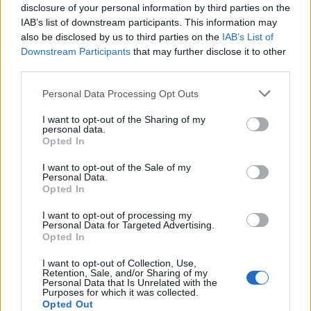
γιορτή
disclosure of your personal information by third parties on the
IAB’s list of downstream participants. This information may
also be disclosed by us to third parties on the
IAB’s List of
ΧΩΡΙΑ
Downstream Participants
that may further disclose it to other
Οι μικροί δημιουργοί της Αγιάσου
παρουσιάζουν τον δικό τους
third parties.
πολύχρωμο κόσμο
Η Έκθεση Παιδικής Ζωγραφικής
Personal Data Processing Opt Outs
του Αναγνωστηρίου «Η
Ανάπτυξη» ανοίγει τις πόρτες της
I want to opt-out of the Sharing of my
από τις 10 έως τις 16 Αυγούστου με
personal data.
ελεύθερη είσοδο
Opted In
I want to opt-out of the Sale of my
ΧΩΡΙΑ
Personal Data.
Το Ίππειος μοσχοβολά σύκο από
Opted In
νωρίς φέτος
Η συγκομιδή ξεκίνησε νωρίτερα,
I want to opt-out of processing my
τα δέντρα είναι φορτωμένα και η
Personal Data for Targeted Advertising.
πλούσια παραγωγή αναδεικνύει
Opted In
ξανά ένα προϊόν δεμένο με την
ιστορία, την οικονομία και τις
I want to opt-out of Collection, Use,
γεύσεις του χωριού
Retention, Sale, and/or Sharing of my
Personal Data that Is Unrelated with the
Purposes for which it was collected.
ΤΑΞΙΔΙΑ
Opted Out