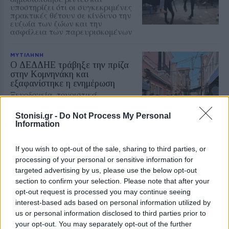
υποστηρίζει ότι οι συγκεκριμένες
πρακτικές θέτουν σε κίνδυνο την
ευζωία των ζώων και την
ασφάλεια των παρευρισκομένων
ΜΥΤΙΛΗΝΗ
Ο ΔΕΔΔΗΕ τράβηξε την πρίζα
στην Κομνηνάκη και
εξαφανίστηκε η ενημέρωση
Ξενοδοχεία, τουριστικά
καταλύματα και επιχειρήσεις
εστίασης έμειναν χωρίς ρεύμα
Stonisi.gr -
Do Not Process My Personal
μέσα στον Αύγουστο – Ο Στρατής
Information
Αλμπάνης καταγγέλλει
απαξιωτικές απαντήσεις και ένα
ατελείωτο παιχνίδι ευθυνών
If you wish to opt-out of the sale, sharing to third parties, or
processing of your personal or sensitive information for
ΧΩΡΙΑ
targeted advertising by us, please use the below opt-out
Η Αντισσα έγινε μια μεγάλη
section to confirm your selection. Please note that after your
χορευτική αγκαλιά
opt-out request is processed you may continue seeing
Ο «Τέρπανδρος» Άντισσας και το
interest-based ads based on personal information utilized by
Χορευτικό Τμήμα του
Χριστιανικού Κέντρου Νεότητος
us or personal information disclosed to third parties prior to
αντάμωσαν σε μια ξεχωριστή
your opt-out. You may separately opt-out of the further