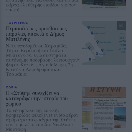
κάρτα ελεύθερης εισόδου για τον
νικητή
ΤΟΥΡΙΣΜΟΣ
Περισσότερες προσβάσιμες
παραλίες αποκτά ο Δήμος
Μυτιλήνης
Νέες υποδομές σε Χαραμίδα,
Τάρτι, Ευρειακή και Σκάλα
Μυστεγνών, ενώ συστήματα
αυτόνομης πρόσβασης λειτουργούν
ήδη σε Κανόνι, Άγιο Ισίδωρο, 2η
Καντίνα Αεροδρομίου και
Τσαμάκια
ΧΩΡΙΑ
Η «Στύψη» συνεχίζει να
καταγράφει την ιστορία του
χωριού
Το νέο φύλλο της τοπικής
εφημερίδας φιλοξενεί ενδιαφέρον
άρθρο για το φράγμα της Στύψης
και τη μελέτη του Δρ. Νικόλαου
Μουτάφη