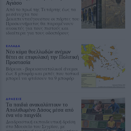
Αγιάσο
Από το πρωί της Τετάρτης έως τα
μεσάνυχτα του
Δεκαπενταύγουστου οι πόρτες του
Προσκυνήματος θα παραμένουν
ανοικτές για τους πιστούς και
ιδιαίτερα για τους οδοιπόρους
ΕΛΛΑΔΑ
Νέο κύμα θυελλωδών ανέμων
θέτει σε επιφυλακή την Πολιτική
Προστασία
Βόρειοι - βορειοανατολικοί άνεμοι
έως 8 μποφόρ και ριπές που τοπικά
μπορεί να φτάσουν τα 9 μποφόρ
ΔΡΑΣΕΙΣ
Τα παιδιά ανακαλύπτουν το
Απολιθωμένο Δάσος μέσα από
ένα νέο παιχνίδι
Διαδραστική εκπαιδευτική δράση
στο Μουσείο του Σιγρίου, με
αναμνηστικά για όλους και ετήσια