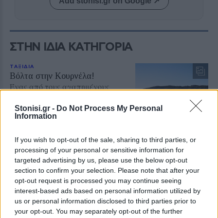
Add stonisi.gr on Google ↗
ΣΤΗΝ ΙΔΙΑ ΚΑΤΗΓΟΡΙΑ
ΤΑΞΙΔΙΑ
Βόλτα στην Κουρνέλα!
Ένας από τους αγαπημένους
προορισμούς για τους λάτρεις της
φύσης και για όσους θέλουν να
Stonisi.gr -
Do Not Process My Personal
γνωρίσουν το νησί από
Information
περιπατητικές διαδρομές
If you wish to opt-out of the sale, sharing to third parties, or
processing of your personal or sensitive information for
ΧΩΡΙΑ
targeted advertising by us, please use the below opt-out
Έσβησε ένα ξεχωριστό κομμάτι
section to confirm your selection. Please note that after your
της ιστορίας του Πολιχνίτου
opt-out request is processed you may continue seeing
Θλίψη για την απώλεια του
Ελευθέριου Συκά, του ανθρώπου
interest-based ads based on personal information utilized by
που συνέδεσε το όνομά του με τα
us or personal information disclosed to third parties prior to
αναψυκτικά ΚΡΥΣΤΑΛ, την
your opt-out. You may separately opt-out of the further
ευγένεια και τη γενναιοδωρία