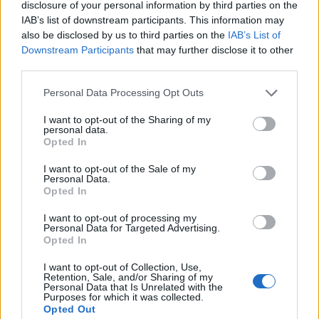
disclosure of your personal information by third parties on the
IAB’s list of downstream participants. This information may
also be disclosed by us to third parties on the
IAB’s List of
ΧΩΡΙΑ
Φωτιά σε ξερά χόρτα έφερε
Downstream Participants
that may further disclose it to other
σύλληψη στη Λέσβο
third parties.
Παράλληλα, σε βάρος του
επιβλήθηκε διοικητικό πρόστιμο
Personal Data Processing Opt Outs
ύψους 1.804,68 ευρώ
I want to opt-out of the Sharing of my
personal data.
Opted In
ΧΩΡΙΑ
I want to opt-out of the Sale of my
Τραγωδία στην Πέτρα με νεκρό
Personal Data.
άνδρα στην παραλία Καβάκι
Opted In
Ανασύρθηκε χωρίς τις αισθήσεις
του και μεταφέρθηκε στο Κέντρο
I want to opt-out of processing my
Personal Data for Targeted Advertising.
Υγείας Καλλονής, όπου
διαπιστώθηκε ο θάνατός του
Opted In
I want to opt-out of Collection, Use,
Retention, Sale, and/or Sharing of my
Personal Data that Is Unrelated with the
ΧΩΡΙΑ
Purposes for which it was collected.
Η Θερμή γιόρτασε τους
Opted Out