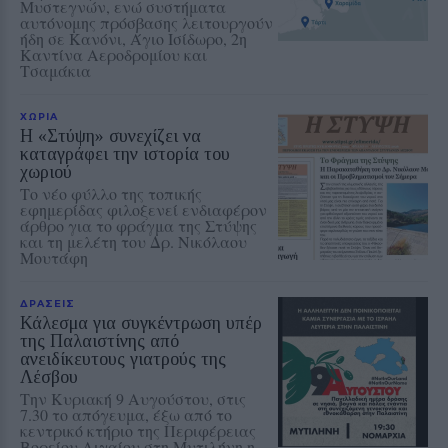
Μυστεγνών, ενώ συστήματα
αυτόνομης πρόσβασης λειτουργούν
ήδη σε Κανόνι, Άγιο Ισίδωρο, 2η
Καντίνα Αεροδρομίου και
Τσαμάκια
ΧΩΡΙΑ
Η «Στύψη» συνεχίζει να
καταγράφει την ιστορία του
χωριού
Το νέο φύλλο της τοπικής
εφημερίδας φιλοξενεί ενδιαφέρον
άρθρο για το φράγμα της Στύψης
και τη μελέτη του Δρ. Νικόλαου
Μουτάφη
ΔΡΑΣΕΙΣ
Κάλεσμα για συγκέντρωση υπέρ
της Παλαιστίνης από
ανειδίκευτους γιατρούς της
Λέσβου
Την Κυριακή 9 Αυγούστου, στις
7.30 το απόγευμα, έξω από το
κεντρικό κτήριο της Περιφέρειας
Βορείου Αιγαίου στη Μυτιλήνη η