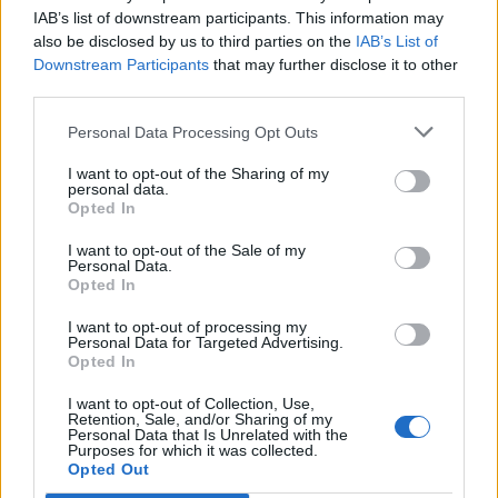
IAB’s list of downstream participants. This information may
also be disclosed by us to third parties on the
IAB’s List of
ΧΩΡΙΑ
Downstream Participants
that may further disclose it to other
Τραγωδία στην Πέτρα με νεκρό
third parties.
άνδρα στην παραλία Καβάκι
Ανασύρθηκε χωρίς τις αισθήσεις
Personal Data Processing Opt Outs
του και μεταφέρθηκε στο Κέντρο
Υγείας Καλλονής, όπου
διαπιστώθηκε ο θάνατός του
I want to opt-out of the Sharing of my
personal data.
Opted In
I want to opt-out of the Sale of my
ΧΩΡΙΑ
Personal Data.
Η Θερμή γιόρτασε τους
Opted In
γευστικούς θησαυρούς της
Λέσβου
I want to opt-out of processing my
Λάδι και τυρί βρέθηκαν στο
Personal Data for Targeted Advertising.
επίκεντρο της γιορτής που
Opted In
πραγματοποιήθηκε στο Δημοτικό
Σχολείο της Θερμής, στο πλαίσιο
I want to opt-out of Collection, Use,
του Taste Lesvos και του Λεσβιακού
Retention, Sale, and/or Sharing of my
Καλοκαιριού
Personal Data that Is Unrelated with the
Purposes for which it was collected.
Opted Out
ΠΟΛΙΤΙΚΗ