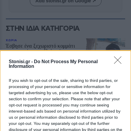
Add stonisi.gr on Google ↗
ΣΤΗΝ ΙΔΙΑ ΚΑΤΗΓΟΡΙΑ
ΧΩΡΙΑ
Έσβησε ένα ξεχωριστό κομμάτι
της ιστορίας του Πολιχνίτου
Θλίψη για την απώλεια του
Ελευθέριου Συκά, του ανθρώπου
Stonisi.gr -
Do Not Process My Personal
που συνέδεσε το όνομά του με τα
Information
αναψυκτικά ΚΡΥΣΤΑΛ, την
ευγένεια και τη γενναιοδωρία
If you wish to opt-out of the sale, sharing to third parties, or
processing of your personal or sensitive information for
targeted advertising by us, please use the below opt-out
ΧΩΡΙΑ
Φωτιά σε ξερά χόρτα έφερε
section to confirm your selection. Please note that after your
σύλληψη στη Λέσβο
opt-out request is processed you may continue seeing
Παράλληλα, σε βάρος του
interest-based ads based on personal information utilized by
επιβλήθηκε διοικητικό πρόστιμο
us or personal information disclosed to third parties prior to
ύψους 1.804,68 ευρώ
your opt-out. You may separately opt-out of the further
disclosure of your personal information by third parties on the