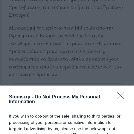
πρωτοβουλίες του τοπικού τμήματος του Ερυθρού
Σταυρού.
Με αφορμή την επέτειο των 149 ετών από την
ίδρυσή του, ο Ελληνικός Ερυθρός Σταυρός
υπενθυμίζει τον διαρκή του ρόλο στην εθελοντική
προσφορά και την κοινωνική αλληλεγγύη,
συνεχίζοντας να βρίσκεται δίπλα σε όσους έχουν
ανάγκη μέσα από ένα ευρύ δίκτυο εθελοντών και
κοινωνικών δράσεων.
Δείτε περισσότερα άρθρα μας στα αποτελέσματα
Stonisi.gr -
Do Not Process My Personal
αναζήτησης
Information
Add stonisi.gr on Google ↗
If you wish to opt-out of the sale, sharing to third parties, or
processing of your personal or sensitive information for
targeted advertising by us, please use the below opt-out