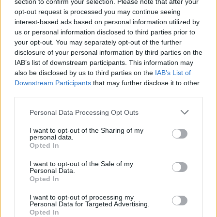
section to confirm your selection. Please note that after your
ΣΤΗΝ ΙΔΙΑ ΚΑΤΗΓΟΡΙΑ
opt-out request is processed you may continue seeing
interest-based ads based on personal information utilized by
ΑΤΖΕΝΤΑ
us or personal information disclosed to third parties prior to
Αφιέρωμα στον Νίκο Καλαϊτζή –
your opt-out. You may separately opt-out of the further
Μπινταγιάλα στον Μεσότοπο
disclosure of your personal information by third parties on the
Μουσική, φωτογραφία και
δραματοποίηση συνθέτουν την
IAB’s list of downstream participants. This information may
εκδήλωση «Έρωτας με τις χορδές
also be disclosed by us to third parties on the
IAB’s List of
των οργάνων» τη Δευτέρα 10
Downstream Participants
that may further disclose it to other
Αυγούστου
third parties.
Personal Data Processing Opt Outs
ΠΕΡΙΒΑΛΛΟΝ
Πενθήμερο υψηλών
I want to opt-out of the Sharing of my
θερμοκρασιών στη Μυτιλήνη
personal data.
Στους 38 βαθμούς ο υδράργυρος
Opted In
την Κυριακή – Από 3 έως 5 μποφόρ
οι άνεμοι στην περιοχή
I want to opt-out of the Sale of my
Personal Data.
Opted In
I want to opt-out of processing my
ΕΛΛΑΔΑ
Personal Data for Targeted Advertising.
Δεύτερη εμπλοκή κάβου στο
Opted In