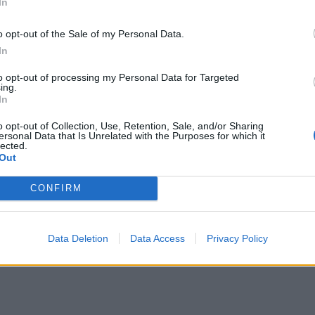
ονομίας για τα νησιά του Αιγαίου.
In
ΔΙΑΦΗΜΙΣΗ
o opt-out of the Sale of my Personal Data.
In
to opt-out of processing my Personal Data for Targeted
ing.
In
o opt-out of Collection, Use, Retention, Sale, and/or Sharing
ersonal Data that Is Unrelated with the Purposes for which it
lected.
Out
CONFIRM
Data Deletion
Data Access
Privacy Policy