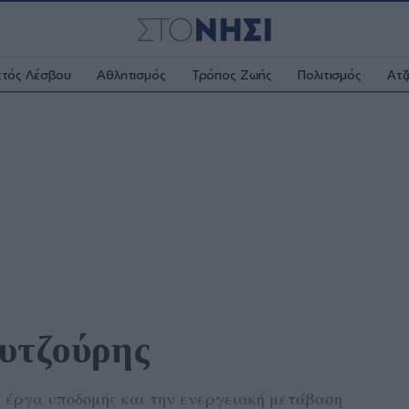
κτός Λέσβου
Αθλητισμός
Τρόπος Ζωής
Πολιτισμός
Ατζ
υτζούρης
α έργα υποδομής και την ενεργειακή μετάβαση