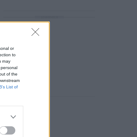
ΔΙΑΦΗΜΙΣΗ
sonal or
ection to
ou may
 personal
out of the
 downstream
B’s List of