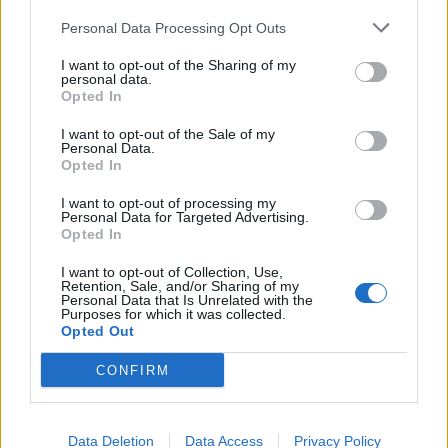
Personal Data Processing Opt Outs
ΧΩΡΙΑ
I want to opt-out of the Sharing of my
Η Θερμή γιόρτασε τους
personal data.
γευστικούς θησαυρούς της
Opted In
Λέσβου
Λάδι και τυρί βρέθηκαν στο
I want to opt-out of the Sale of my
επίκεντρο της γιορτής που
Personal Data.
πραγματοποιήθηκε στο Δημοτικό
Opted In
Σχολείο της Θερμής, στο πλαίσιο
του Taste Lesvos και του Λεσβιακού
I want to opt-out of processing my
Καλοκαιριού
Personal Data for Targeted Advertising.
Opted In
ΠΟΛΙΤΙΚΗ
Στη Θεσσαλονίκη τα
I want to opt-out of Collection, Use,
Retention, Sale, and/or Sharing of my
αποκαλυπτήρια του οικονομικού
Personal Data that Is Unrelated with the
προγράμματος της ΕΛ.Α.Σ.
Purposes for which it was collected.
Ο Αλέξης Τσίπρας παρουσιάζει
Opted Out
στις αρχές Σεπτεμβρίου το
τετραετές σχέδιο της Ελληνικής
CONFIRM
Αριστερής Συμπαράταξης για την
ακρίβεια, τη φορολογική
δικαιοσύνη, την παραγωγική
ανασυγκρότηση και την ενίσχυση
του κοινωνικού κράτους
Data Deletion
Data Access
Privacy Policy