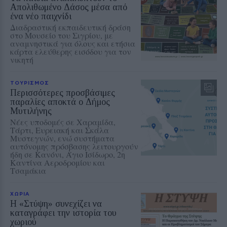
Απολιθωμένο Δάσος μέσα από
ένα νέο παιχνίδι
Διαδραστική εκπαιδευτική δράση
στο Μουσείο του Σιγρίου, με
αναμνηστικά για όλους και ετήσια
κάρτα ελεύθερης εισόδου για τον
νικητή
ΤΟΥΡΙΣΜΟΣ
Περισσότερες προσβάσιμες
παραλίες αποκτά ο Δήμος
Μυτιλήνης
Νέες υποδομές σε Χαραμίδα,
Τάρτι, Ευρειακή και Σκάλα
Μυστεγνών, ενώ συστήματα
αυτόνομης πρόσβασης λειτουργούν
ήδη σε Κανόνι, Άγιο Ισίδωρο, 2η
Καντίνα Αεροδρομίου και
Τσαμάκια
ΧΩΡΙΑ
Η «Στύψη» συνεχίζει να
καταγράφει την ιστορία του
χωριού