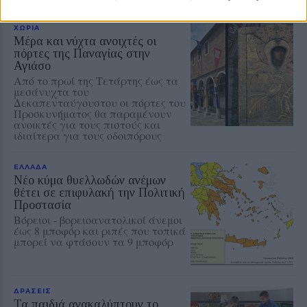
ΧΩΡΙΑ
Μέρα και νύχτα ανοιχτές οι
πόρτες της Παναγίας στην
Αγιάσο
Από το πρωί της Τετάρτης έως τα
μεσάνυχτα του
Δεκαπενταύγουστου οι πόρτες του
Προσκυνήματος θα παραμένουν
ανοικτές για τους πιστούς και
ιδιαίτερα για τους οδοιπόρους
ΕΛΛΑΔΑ
Νέο κύμα θυελλωδών ανέμων
θέτει σε επιφυλακή την Πολιτική
Προστασία
Βόρειοι - βορειοανατολικοί άνεμοι
έως 8 μποφόρ και ριπές που τοπικά
μπορεί να φτάσουν τα 9 μποφόρ
ΔΡΑΣΕΙΣ
Τα παιδιά ανακαλύπτουν το