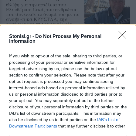
Θλίψη για την απώλεια του
Ελευθέριου Συκά, του ανθρώπου
που συνέδεσε το όνομά του με τα
αναψυκτικά ΚΡΥΣΤΑΛ, την
ευγένεια και τη γενναιοδωρία
Stonisi.gr -
Do Not Process My Personal
Information
ΧΩΡΙΑ
Φωτιά σε ξερά χόρτα έφερε
σύλληψη στη Λέσβο
If you wish to opt-out of the sale, sharing to third parties, or
Παράλληλα, σε βάρος του
processing of your personal or sensitive information for
επιβλήθηκε διοικητικό πρόστιμο
ύψους 1.804,68 ευρώ
targeted advertising by us, please use the below opt-out
section to confirm your selection. Please note that after your
opt-out request is processed you may continue seeing
interest-based ads based on personal information utilized by
us or personal information disclosed to third parties prior to
ΧΩΡΙΑ
your opt-out. You may separately opt-out of the further
Τραγωδία στην Πέτρα με νεκρό
disclosure of your personal information by third parties on the
άνδρα στην παραλία Καβάκι
IAB’s list of downstream participants. This information may
Ανασύρθηκε χωρίς τις αισθήσεις
του και μεταφέρθηκε στο Κέντρο
also be disclosed by us to third parties on the
IAB’s List of
Υγείας Καλλονής, όπου
Downstream Participants
that may further disclose it to other
διαπιστώθηκε ο θάνατός του
third parties.