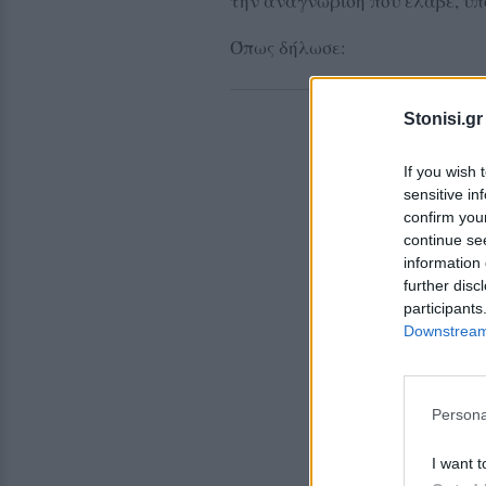
την αναγνώριση που έλαβε, υπ
Όπως δήλωσε:
Stonisi.gr
If you wish 
sensitive in
confirm you
continue se
information 
further disc
participants
Downstream 
Persona
I want t