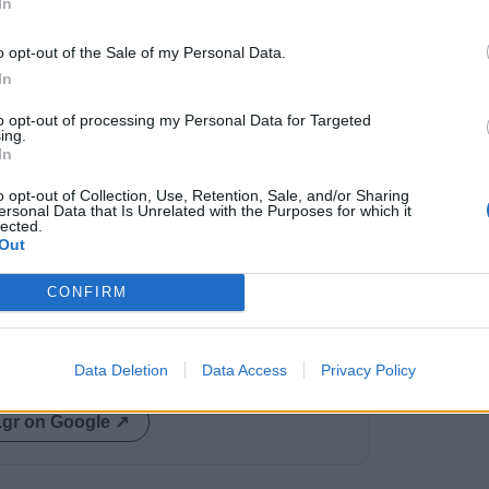
In
o opt-out of the Sale of my Personal Data.
In
ί δικαίωση μιας μακράς πορείας προσφοράς και
to opt-out of processing my Personal Data for Targeted
ing.
 μου συγχαρητήρια και δεν μπορώ να κρύψω τη
In
ένας συμπατριώτης μου. Εύχομαι υγεία και
o opt-out of Collection, Use, Retention, Sale, and/or Sharing
μαντικού έργου του».
ersonal Data that Is Unrelated with the Purposes for which it
lected.
Out
 κλίμα συγκίνησης και σεβασμού, με την
νύει την πολυετή προσφορά του Δρ. Ανδρέα
CONFIRM
 κοινωνία.
Data Deletion
Data Access
Privacy Policy
ας στα αποτελέσματα αναζήτησης
.gr on Google ↗