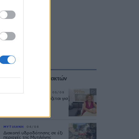
Επιλογές των Συντακτών
ΣΥΝΕΝΤΕΥΞΗ
ΜΟΥΣΙΚΗ
05/08
«Η ασφάλεια δεν θυσιάζεται για
τις δημόσιες σχέσεις»
ΜΥΤΙΛΗΝΗ
04/08
Διακοπή υδροδότησης σε έξι
περιοχές της Μυτιλήνης