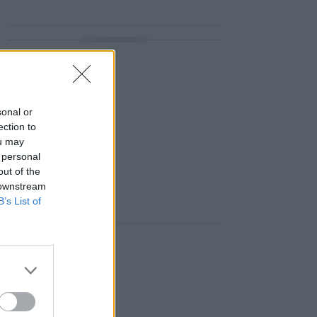
ΔΙΑΦΗΜΙΣΗ
sonal or
ection to
ou may
 personal
out of the
 downstream
B’s List of