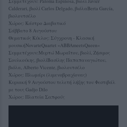
Συμμετέχουν: Paloma Espinosa, βιολί Javier
Calderari, βιολί Carlos Delgado, βιόλαBerta García,
βιολοντσέλο
Χώρος: Κάστρο Διαβατικό
Σάββατο 8 Αυγούστου
Θεματικός Κύκλος: Σύγχρονη - Κλασική
μουσικήNovarteQuartet «ABBAmeetsQueen»
Συμμετέχουν:Μυρτώ Μωραΐτου, βιολί, Ζήσιμος
Σουλκούκης, βιολίΒασίλης Παπαπαναγιώτου,
βιόλα, Alberto Vicente, βιολοντσέλο
Χώρος: Πλωμάρι (λιμενοβραχίονας)
Κυριακή 9 Αυγούστου τελετή λήξης του Φεστιβάλ
με τους Gadjo Dilo
Χώρος: Πλατεία Σαπφούς