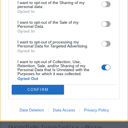
Αναλυτικά το πρόγραμμα έχει ως εξής:
I want to opt-out of the Sharing of my
personal data.
Opted In
ΙΟΥΛΙΟΣ
- Σάββατο και Κυριακή 4-5 Ιουλίου: OYZO FEST -
I want to opt-out of the Sale of my
Personal Data.
Μαρίνα Μυτιλήνης
Opted In
- 6-11 Ιουλίου: 6η Έκθεση Βιβλίου - Μηλένα
I want to opt-out of processing my
Κοντού
Personal Data for Targeted Advertising.
Opted In
- Πέμπτη 09 Ιουλίου: Παιδικό Θέατρο
«Οδυσσεβάχ» - Θέατρο Κάστρου
I want to opt-out of Collection, Use,
Retention, Sale, and/or Sharing of my
- Σάββατο 11 Ιουλίου και Κυριακή 12 Ιουλίου:
Personal Data that Is Unrelated with the
Purposes for which it was collected.
OYZO FEST Πλωμάρι
Opted Out
- Κυριακή 12 Ιουλίου: «Νυχτερινός δρόμος» με
τους LesvosRunners
CONFIRM
- Δευτέρα 13 Ιουλίου: Συναυλία Stavento και
DaphneLawrence – Θέατρο Κάστρου
Data Deletion
Data Access
Privacy Policy
- Τετάρτη 15 Ιουλίου: Θεατρική Παράσταση
«Χάσαμε τη θεία STOP» με τους: Τζόϋς Ευείδη,
ΟρέστηΤζιόβα, Γιώργο Σουξέ κ.α. – Θέατρο