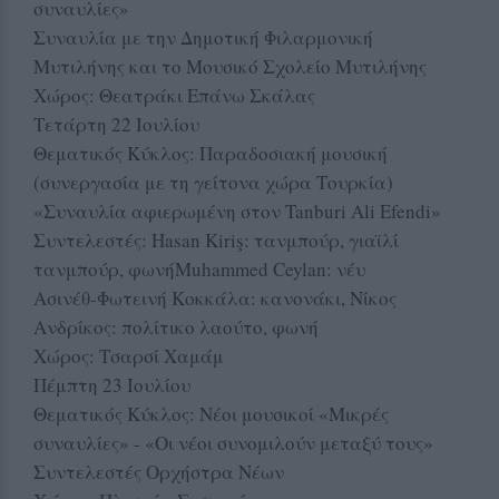
συναυλίες»
Συναυλία με την Δημοτική Φιλαρμονική
Μυτιλήνης και το Μουσικό Σχολείο Μυτιλήνης
Χώρος: Θεατράκι Επάνω Σκάλας
Τετάρτη 22 Ιουλίου
Θεματικός Κύκλος: Παραδοσιακή μουσική
(συνεργασία με τη γείτονα χώρα Τουρκία)
«Συναυλία αφιερωμένη στον Tanburi Ali Efendi»
Συντελεστές: Hasan Kiriş: τανμπούρ, γιαϊλί
τανμπούρ, φωνήMuhammed Ceylan: νέυ
Ασινέθ-Φωτεινή Κοκκάλα: κανονάκι, Νίκος
Ανδρίκος: πολίτικο λαούτο, φωνή
Χώρος: Τσαρσί Χαμάμ
Πέμπτη 23 Ιουλίου
Θεματικός Κύκλος: Νέοι μουσικοί «Μικρές
συναυλίες» - «Οι νέοι συνομιλούν μεταξύ τους»
Συντελεστές Ορχήστρα Νέων