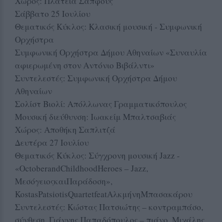
Χώρος: Πλατεία Σαπφούς
Σάββατο 25 Ιουλίου
Θεματικός Κύκλος: Κλασική μουσική - Συμφωνική
Ορχήστρα
Συμφωνική Ορχήστρα Δήμου Αθηναίων «Συναυλία
αφιερωμένη στον Αντόνιο Βιβάλντι»
Συντελεστές: Συμφωνική Ορχήστρα Δήμου
Αθηναίων
Σολίστ Βιολί: Απόλλωνας Γραμματικόπουλος
Μουσική διεύθυνση: Ιωακείμ Μπαλτσαβιάς
Χώρος: Αποθήκη Σαπλιτζά
Δευτέρα 27 Ιουλίου
Θεματικός Κύκλος: Σύγχρονη μουσική Jazz -
«OctoberandChildhoodHeroes – Jazz,
ΜεσόγειοςκαιΠαράδοση»,
KostasPatsiotisQuartetfeatΑλκμήνηΜπασακάρου
Συντελεστές: Κώστας Πατσιώτης – κοντραμπάσο,
σύνθεση, Γιάννης Παπαδόπουλος – πιάνο, Μιχάλης