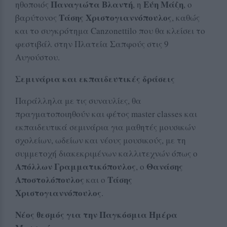
Παναγιώτα Βλαντή
Εύη Μάζη
ηθοποιός
, η
, ο
Τάσης Χριστογιαννόπουλος
βαρύτονος
, καθώς
και το συγκρότημα Canzonettilo που θα κλείσει το
φεστιβάλ στην Πλατεία Σαπφούς στις 9
Αυγούστου.
Σεμινάρια και εκπαιδευτικές δράσεις
Παράλληλα με τις συναυλίες, θα
πραγματοποιηθούν και φέτος master classes και
εκπαιδευτικά σεμινάρια για μαθητές μουσικών
σχολείων, ωδείων και νέους μουσικούς, με τη
συμμετοχή διακεκριμένων καλλιτεχνών όπως ο
Απόλλων Γραμματικόπουλος
Θανάσης
, ο
Αποστολόπουλος
Τάσης
και ο
Χριστογιαννόπουλος
.
Νέος θεσμός για την Παγκόσμια Ημέρα