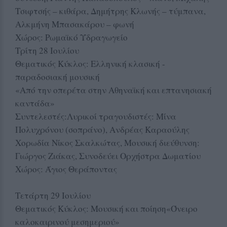
Τσιφτσής – κιθάρα, Δημήτρης Κλωνής – τύμπανα,
Αλκμήνη Μπασακάρου – φωνή
Χώρος: Ρωμαϊκό Υδραγωγείο
Τρίτη 28 Ιουλίου
Θεματικός Κύκλος: Ελληνική κλασική -
παραδοσιακή μουσική
«Από την οπερέτα στην Αθηναϊκή και επτανησιακή
καντάδα»
Συντελεστές:Λυρικοί τραγουδιστές: Μίνα
Πολυχρόνου (σοπράνο), Ανδρέας Καραούλης
Χορωδία Νίκος Σκαλκώτας, Μουσική διεύθυνση:
Γιώργος Ζιάκας, Συνοδεύει Ορχήστρα Δωματίου
Χώρος: Άγιος Θεράποντας
Τετάρτη 29 Ιουλίου
Θεματικός Κύκλος: Μουσική και ποίηση«Όνειρο
καλοκαιρινού μεσημεριού»