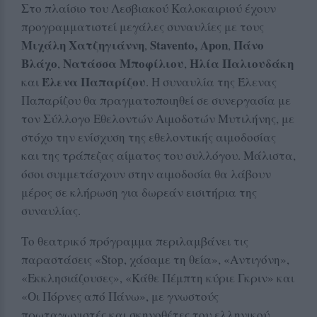
Στο πλαίσιο του Λεσβιακού Καλοκαιριού έχουν
προγραμματιστεί μεγάλες συναυλίες με τους
Μιχάλη Χατζηγιάννη
Stavento, Apon
Πάνο
,
,
Βλάχο
Νατάσσα Μποφίλιου
Ηλία Παλιουδάκη
,
,
Έλενα Παπαρίζου
και
. Η συναυλία της Έλενας
Παπαρίζου θα πραγματοποιηθεί σε συνεργασία με
τον Σύλλογο Εθελοντών Αιμοδοτών Μυτιλήνης, με
στόχο την ενίσχυση της εθελοντικής αιμοδοσίας
και της τράπεζας αίματος του συλλόγου. Μάλιστα,
όσοι συμμετάσχουν στην αιμοδοσία θα λάβουν
μέρος σε κλήρωση για δωρεάν εισιτήρια της
συναυλίας.
Το θεατρικό πρόγραμμα περιλαμβάνει τις
παραστάσεις «Stop, χάσαμε τη θεία», «Αντιγόνη»,
«Εκκλησιάζουσες», «Κάθε Πέμπτη κύριε Γκριν» και
«Οι Πόρνες από Πάνω», με γνωστούς
πρωταγωνιστές και σκηνοθέτες του ελληνικού