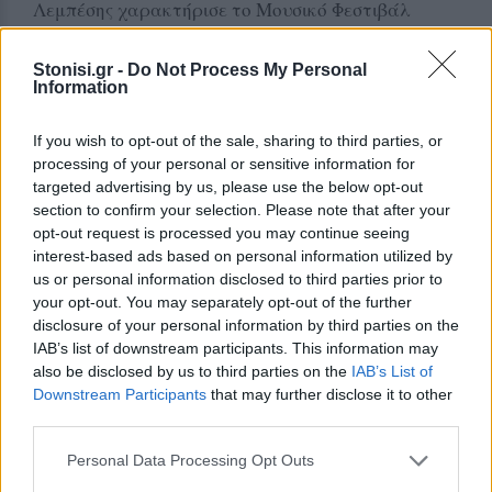
Λεμπέσης χαρακτήρισε το Μουσικό Φεστιβάλ
εκπαιδευτικό, ψυχαγωγικό, παιδευτικό,
πειραματικό και πρωτότυπο, τονίζοντας ότι
Stonisi.gr -
Do Not Process My Personal
Information
στόχος του είναι να αποτελεί πηγή έμπνευσης τόσο
για τους καλλιτέχνες της Λέσβου όσο και για τους
If you wish to opt-out of the sale, sharing to third parties, or
δημιουργούς που επισκέπτονται το νησί.
processing of your personal or sensitive information for
Παράλληλα υπογράμμισε ότι κάθε χρόνο
targeted advertising by us, please use the below opt-out
διευρύνεται η συμμετοχή τοπικών καλλιτεχνικών
section to confirm your selection. Please note that after your
opt-out request is processed you may continue seeing
συνόλων και ενισχύεται η σύνδεση της Λέσβου με
interest-based ads based on personal information utilized by
σημαντικές προσωπικότητες του ελληνικού και
us or personal information disclosed to third parties prior to
διεθνούς πολιτισμού.
your opt-out. You may separately opt-out of the further
disclosure of your personal information by third parties on the
«Το φεστιβάλ έχει μεγαλώσει και έχει ωριμάσει»,
IAB’s list of downstream participants. This information may
ανέφερε χαρακτηριστικά, εκφράζοντας την
also be disclosed by us to third parties on the
IAB’s List of
Downstream Participants
that may further disclose it to other
πεποίθηση ότι και η φετινή διοργάνωση θα
third parties.
γνωρίσει την ίδια θερμή αποδοχή από το κοινό
όπως και οι δύο προηγούμενες χρονιές.
Personal Data Processing Opt Outs