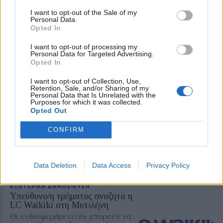
ΑΓΓΕΛΙΕΣ
I want to opt-out of the Sale of my
Ζητείται προσωπικό από την LC
Personal Data.
Waikiki στη Μυτιλήνη
Opted In
Η κορυφαία εταιρεία μόδας ζητά
νέους συνεργάτες για το
I want to opt-out of processing my
κατάστημα της
Personal Data for Targeted Advertising.
Opted In
I want to opt-out of Collection, Use,
Retention, Sale, and/or Sharing of my
Personal Data that Is Unrelated with the
ΕΞΩΤΕΡΙΚΗ ΔΗΜΟΣΙΕΥΣΗ
Purposes for which it was collected.
Θέσεις απασχόλησης στο
Opted Out
Oxygen Academy
Για τα Κέντρα Δημιουργικής
CONFIRM
Απασχόλησης σε Μυτιλήνη,
Καλλονή και Γέρα
Data Deletion
Data Access
Privacy Policy
ΕΞΩΤΕΡΙΚΗ ΔΗΜΟΣΙΕΥΣΗ
Υπεύθυνο/η τμήματος αναζητά η
LC Waikiki στη Μυτιλήνη
Οι ενδιαφερόμενες/οι μπορούν να