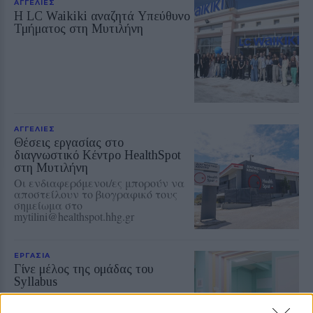
ΑΓΓΕΛΙΕΣ
Η LC Waikiki αναζητά Υπεύθυνο
Τμήματος στη Μυτιλήνη
ΑΓΓΕΛΙΕΣ
Θέσεις εργασίας στο
διαγνωστικό Κέντρο HealthSpot
στη Μυτιλήνη
Οι ενδιαφερόμενοι/ες μπορούν να
αποστείλουν το βιογραφικό τους
σημείωμα στο
mytilini@healthspot.hhg.gr
ΕΡΓΑΣΙΑ
Γίνε μέλος της ομάδας του
Syllabus
Ζητείται δάσκαλος, φιλόλογος ή
μαθηματικός για καθημερινή