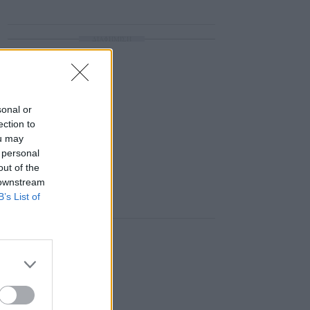
ΔΙΑΦΗΜΙΣΗ
sonal or
ection to
ou may
 personal
out of the
 downstream
B’s List of