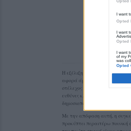
Opted 
I want t
Opted 
I want 
Advertis
Opted 
I want t
of my P
was col
Opted 
Η εξέλιξη της αρχειοθέτησης α
αφορά άμεσα τον Χαράλαμπο Α
στέλεχος του κόμματος. Η εισα
ευθύνες κλείνει έναν κύκλο δημ
δημοσιοποίηση της δικογραφία
Με την απόφαση αυτή, η συγκεκ
προκύπτει περαιτέρω ποινική σ
την πρώτη στιγμή είχαν απορ