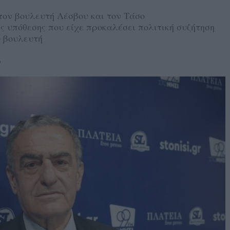
τον βουλευτή Λέσβου και τον Τάσο
ς υπόθεσης που είχε προκαλέσει πολιτική συζήτηση
υ βουλευτή
6