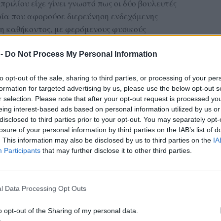
πριλίου είχε γίνει γνωστό πως οι δύο βουλευτές
ία που αφορούσε διερεύνηση ενδεχόμενης
η καθήκοντος, με φερόμενους φυσικούς
ΕΠΕ. Η υπόθεση είχε προκαλέσει έντονο
φορούσε εν ενεργεία μέλη του Ελληνικού
 -
Do Not Process My Personal Information
to opt-out of the sale, sharing to third parties, or processing of your per
Λέσβου
formation for targeted advertising by us, please use the below opt-out s
r selection. Please note that after your opt-out request is processed y
ΔΙΑΦΗΜΙΣΗ
eing interest-based ads based on personal information utilized by us or
disclosed to third parties prior to your opt-out. You may separately opt-
losure of your personal information by third parties on the IAB’s list of
. This information may also be disclosed by us to third parties on the
IA
Participants
that may further disclose it to other third parties.
l Data Processing Opt Outs
o opt-out of the Sharing of my personal data.