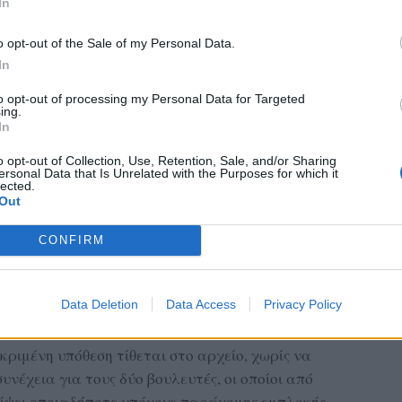
In
o opt-out of the Sale of my Personal Data.
In
to opt-out of processing my Personal Data for Targeted
ing.
In
o opt-out of Collection, Use, Retention, Sale, and/or Sharing
ersonal Data that Is Unrelated with the Purposes for which it
lected.
Out
ποκτά ιδιαίτερη σημασία για τη Λέσβο, καθώς
CONFIRM
θανασίου, βουλευτή της Ν.Δ. και ισχυρό
γγελική κρίση ότι δεν προέκυψαν ποινικές
όσιας συζήτησης που είχε ανοίξει μετά τη
Data Deletion
Data Access
Privacy Policy
ς.
ριμένη υπόθεση τίθεται στο αρχείο, χωρίς να
υνέχεια για τους δύο βουλευτές, οι οποίοι από
ρίψει οποιαδήποτε υπόνοια παράνομης εμπλοκής