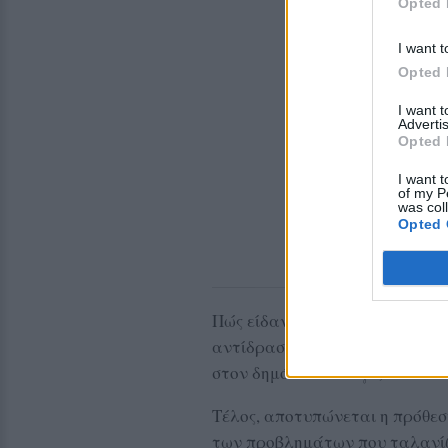
Opted 
I want t
Opted 
I want 
Advertis
Opted 
I want t
of my P
was col
Opted 
Πώς είδαν οι πολίτες τον Αλέ
αντίδραση των ψηφοφόρων στο
στον δημόσιο διάλογο;
Τέλος, αποτυπώνεται η πρόθεσ
των προβλημάτων που ταλανίζ