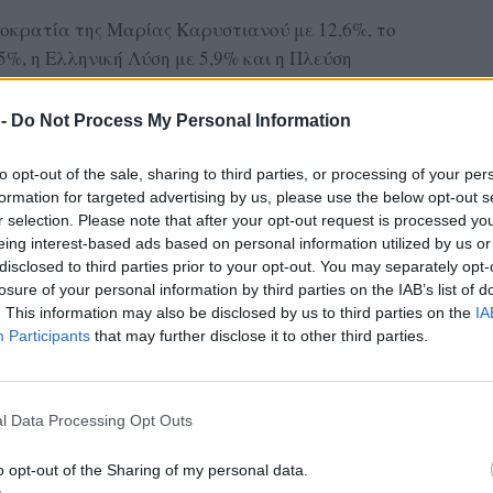
μοκρατία της Μαρίας Καρυστιανού με 12,6%, το
5%, η Ελληνική Λύση με 5,9% και η Πλεύση
 -
Do Not Process My Personal Information
όμετρο του ACTION 24 αναδεικνύονται τα
σσότερο την ελληνική κοινωνία, με την
to opt-out of the sale, sharing to third parties, or processing of your per
α εξακολουθούν να κυριαρχούν στην ατζέντα
formation for targeted advertising by us, please use the below opt-out s
νδιαφέρον παρουσιάζουν τα ευρήματα για την
r selection. Please note that after your opt-out request is processed y
eing interest-based ads based on personal information utilized by us or
ταλληλότητα για την πρωθυπουργία και τις
disclosed to third parties prior to your opt-out. You may separately opt-
ρων.
losure of your personal information by third parties on the IAB’s list of
. This information may also be disclosed by us to third parties on the
IA
ΔΙΑΦΗΜΙΣΗ
Participants
that may further disclose it to other third parties.
l Data Processing Opt Outs
o opt-out of the Sharing of my personal data.