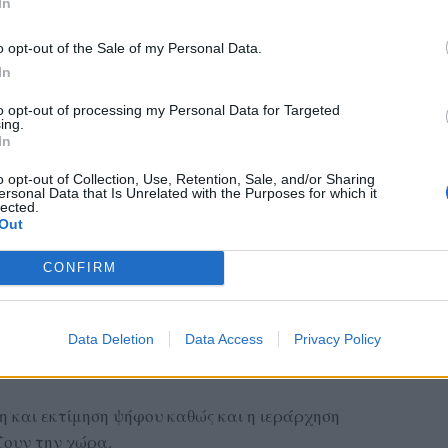
In
o opt-out of the Sale of my Personal Data.
In
to opt-out of processing my Personal Data for Targeted
ing.
In
o opt-out of Collection, Use, Retention, Sale, and/or Sharing
ersonal Data that Is Unrelated with the Purposes for which it
lected.
Out
CONFIRM
ξη Τσίπρα και τη Μαρία Καρυστιανού; Ποια η
Data Deletion
Data Access
Privacy Policy
υς νέους σχηματισμούς που διεκδικούν χώρο
η και εκτίμηση ψήφου καθώς και η ιεράρχηση
ουν την χώρα.