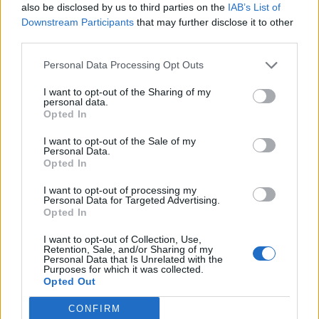
also be disclosed by us to third parties on the
IAB’s List of
δυνάμεις της ευρύτερης Κεντροαριστεράς και της
Downstream Participants
that may further disclose it to other
Αριστεράς, τονίζοντας ότι ο βασικός πολιτικός
third parties.
αντίπαλος είναι η Νέα Δημοκρατία.
Personal Data Processing Opt Outs
«Δεν πρέπει να αποκλείουμε σε καμία περίπτωση
I want to opt-out of the Sharing of my
τον διάλογο. Ο αντίπαλός μας πρέπει να είναι η
personal data.
Νέα Δημοκρατία. Διαφορετικά δημιουργείται
Opted In
πολυδιάσπαση που τελικά λειτουργεί ως δώρο
I want to opt-out of the Sale of my
προς τον Κυριάκο Μητσοτάκη», ανέφερε
Personal Data.
Opted In
χαρακτηριστικά.
I want to opt-out of processing my
Οι δηλώσεις του δημάρχου Αθηναίων αναμένεται
Personal Data for Targeted Advertising.
Opted In
να τροφοδοτήσουν τη συζήτηση που βρίσκεται σε
εξέλιξη στον χώρο της Κεντροαριστεράς και της
I want to opt-out of Collection, Use,
Retention, Sale, and/or Sharing of my
ευρύτερης προοδευτικής παράταξης σχετικά με τις
Personal Data that Is Unrelated with the
Purposes for which it was collected.
πιθανές πολιτικές συνεργασίες ενόψει των
Opted Out
επόμενων εθνικών εκλογών.
CONFIRM