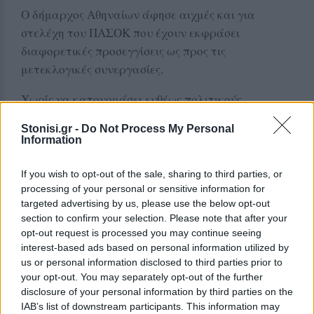
Ο δήμαρχος Αθηναίων άφησε αιχμές και για
στελέχη του ΠΑΣΟΚ που έχουν εκφράσει
διαφορετικές προσεγγίσεις ως προς τις
μετεκλογικές συνεργασίες.
Χωρίς να κατονομάσει ευθέως πολιτικούς
αντιπάλους του στο εσωτερικό του κόμματος,
Stonisi.gr -
Do Not Process My Personal
υποστήριξε ότι οι αποφάσεις του συνεδρίου του
Information
ΠΑΣΟΚ πρέπει να τηρούνται από όλους και
προειδοποίησε πως οι διαφορετικές δημόσιες
If you wish to opt-out of the sale, sharing to third parties, or
τοποθετήσεις δημιουργούν σύγχυση στους πολίτες
processing of your personal or sensitive information for
targeted advertising by us, please use the below opt-out
και επηρεάζουν τη δημοσκοπική εικόνα του
section to confirm your selection. Please note that after your
κόμματος.
opt-out request is processed you may continue seeing
interest-based ads based on personal information utilized by
«Να μην αποκλείσουμε τον διάλογο»
us or personal information disclosed to third parties prior to
your opt-out. You may separately opt-out of the further
Κλείνοντας, ο Χάρης Δούκας τάχθηκε υπέρ της
disclosure of your personal information by third parties on the
διατήρησης ανοιχτών διαύλων επικοινωνίας με τις
IAB’s list of downstream participants. This information may