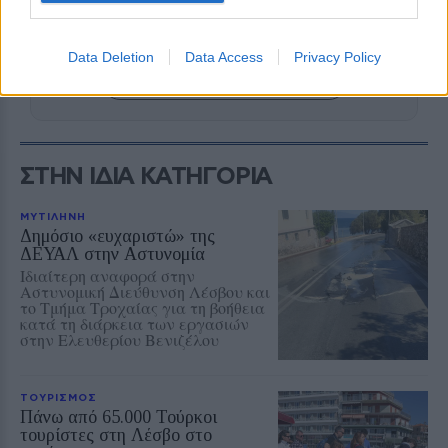
Δείτε περισσότερα άρθρα μας στα αποτελέσματα
αναζήτησης
Data Deletion
Data Access
Privacy Policy
Add stonisi.gr on Google ↗
ΣΤΗΝ ΙΔΙΑ ΚΑΤΗΓΟΡΙΑ
ΜΥΤΙΛΗΝΗ
Δημόσιο «ευχαριστώ» της
ΔΕΥΑΛ στην Αστυνομία
Ιδιαίτερη αναφορά στην
Αστυνομική Διεύθυνση Λέσβου και
το Τμήμα Τροχαίας για τη βοήθεια
κατά τη διάρκεια των εργασιών
στην Ελευθερίου Βενιζέλου
ΤΟΥΡΙΣΜΟΣ
Πάνω από 65.000 Τούρκοι
τουρίστες στη Λέσβο στο