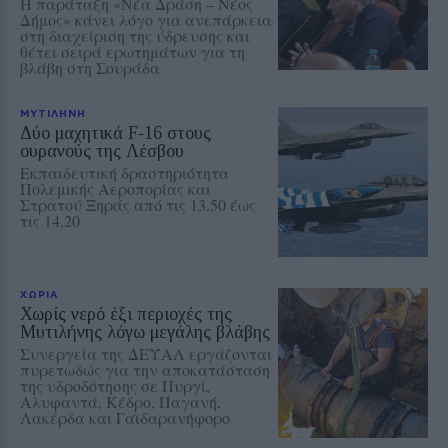
Η παράταξη «Νέα Δράση – Νέος
Δήμος» κάνει λόγο για ανεπάρκεια
στη διαχείριση της ύδρευσης και
θέτει σειρά ερωτημάτων για τη
βλάβη στη Σουράδα
ΜΥΤΙΛΗΝΗ
Δύο μαχητικά F‑16 στους
ουρανούς της Λέσβου
Εκπαιδευτική δραστηριότητα
Πολεμικής Αεροπορίας και
Στρατού Ξηράς από τις 13.50 έως
τις 14.20
ΧΩΡΙΑ
Χωρίς νερό έξι περιοχές της
Μυτιλήνης λόγω μεγάλης βλάβης
Συνεργεία της ΔΕΥΑΛ εργάζονται
πυρετωδώς για την αποκατάσταση
της υδροδότησης σε Πυργί,
Αλυφαντά, Κέδρο, Παγανή,
Λακέρδα και Γαϊδαρανήφορο