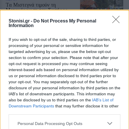
Τα Μιστεγνά τιμούν τη
Μεταμόρφωση του Σωτήρος
Τελέσθηκε εσπερινός και
λιτάνευση της εικόνας απόψε στη
Stonisi.gr -
Do Not Process My Personal
Σκάλα Μιστεγνών
Information
If you wish to opt-out of the sale, sharing to third parties, or
processing of your personal or sensitive information for
targeted advertising by us, please use the below opt-out
ΧΩΡΙΑ
Βιβλιοπαρουσίαση στον
section to confirm your selection. Please note that after your
Μανταμάδο για τη ζωή του
opt-out request is processed you may continue seeing
Νίκου Βαβούδη
interest-based ads based on personal information utilized by
Παρουσιάστηκε το μυθιστόρημα
us or personal information disclosed to third parties prior to
της Σωτηρίας Μαραγκοζάκη
your opt-out. You may separately opt-out of the further
«Άσπρος σκύλος μαύρος σκύλος»,
εμπνευσμένο από τη διαδρομή του
disclosure of your personal information by third parties on the
Μανταμαδιώτη κομμουνιστή
IAB’s list of downstream participants. This information may
also be disclosed by us to third parties on the
IAB’s List of
ΔΡΑΣΕΙΣ
Downstream Participants
that may further disclose it to other
Συγκέντρωση αλληλεγγύης στον
third parties.
Παλαιστινιακό λαό στη
Μυτιλήνη
Personal Data Processing Opt Outs
Την Κυριακή 9 Αυγούστου, στις