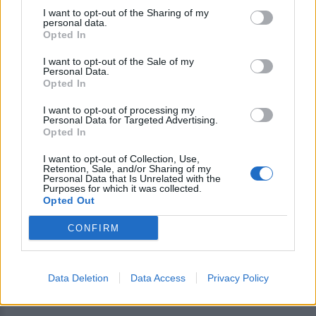
19:30, μπροστά από το κεντρικό
I want to opt-out of the Sharing of my
κτήριο της Περιφέρειας Βορείου
personal data.
Αιγαίου στη Μυτιλήνη
Opted In
I want to opt-out of the Sale of my
ΧΩΡΙΑ
Personal Data.
Εγκαινιάστηκε η νέα παιδική
Opted In
χαρά στους Ταξιάρχες
Το έργο του Δήμου Μυτιλήνης
I want to opt-out of processing my
Personal Data for Targeted Advertising.
παραδόθηκε στα παιδιά και στους
κατοίκους του χωριού
Opted In
I want to opt-out of Collection, Use,
Retention, Sale, and/or Sharing of my
Personal Data that Is Unrelated with the
Purposes for which it was collected.
ΧΩΡΙΑ
Opted Out
Εορταστικές εκδηλώσεις για τη
Μεταμόρφωση του Σωτήρος στο
CONFIRM
Καγιάνι
Πανηγυρικός Εσπερινός το
απόγευμα της Τετάρτης και Θεία
Λειτουργία το πρωί της Πέμπτης
Data Deletion
Data Access
Privacy Policy