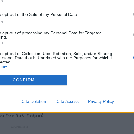
In
o opt-out of the Sale of my Personal Data.
In
to opt-out of processing my Personal Data for Targeted
ing.
In
ατέθηκε στον Άρειο Πάγο συνοδεύτηκε από
o opt-out of Collection, Use, Retention, Sale, and/or Sharing
οποίοι προέρχονται από διαφορετικούς
ersonal Data that Is Unrelated with the Purposes for which it
lected.
ωνικές ομάδες και πεδία δημόσιας δράσης.
Out
 η σύνθεση των υπογραφόντων αποτυπώνει την
CONFIRM
ορέα να απευθυνθεί σε ένα ευρύ φάσμα της
θρώπους του πολιτισμού, της επιστήμης, της
ς, της εργασίας και των κοινωνικών κινημάτων.
Data Deletion
Data Access
Privacy Policy
ρο του πολιτισμού
ΔΙΑΦΗΜΙΣΗ