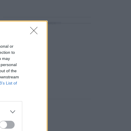
ΔΙΑΦΗΜΙΣΗ
sonal or
ection to
ou may
 personal
out of the
 downstream
B’s List of