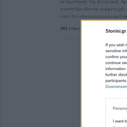
συγκρότησης της Ελληνικής Αρ
αναπτύξει δίκτυα συμμετοχής 
ευρύ πολιτικό και κοινωνικό α
301 υπογραφές στην κατάθεσ
Stonisi.gr
If you wish 
sensitive in
confirm you
continue se
information 
further disc
participants
Downstream 
Persona
I want t