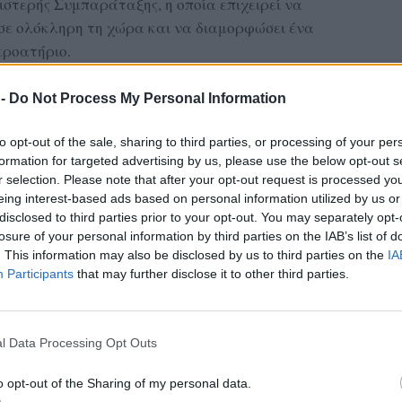
ιστερής Συμπαράταξης, η οποία επιχειρεί να
σε ολόκληρη τη χώρα και να διαμορφώσει ένα
κροατήριο.
η στον Άρειο Πάγο
 -
Do Not Process My Personal Information
ΔΙΑΦΗΜΙΣΗ
to opt-out of the sale, sharing to third parties, or processing of your per
formation for targeted advertising by us, please use the below opt-out s
r selection. Please note that after your opt-out request is processed y
eing interest-based ads based on personal information utilized by us or
disclosed to third parties prior to your opt-out. You may separately opt-
losure of your personal information by third parties on the IAB’s list of
. This information may also be disclosed by us to third parties on the
IA
Participants
that may further disclose it to other third parties.
l Data Processing Opt Outs
o opt-out of the Sharing of my personal data.