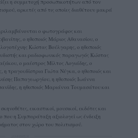
άζει η συμμετοχή προσωπικοτήτων από τον
ισμού, αρκετές από τις οποίες διαθέτουν μακρά
ριλαμβάνονται ο φωτογράφος και
βανίτης, ο ηθοποιός Μάριος Αθανασίου, ο
 λογοτέχνης Κώστας Βούλγαρης, ο ηθοποιός
ουδιστής και ραδιοφωνικός παραγωγός Κώστας
αζάκου, ο μαέστρος Μίλτος Λογιάδης, ο
, η τραγουδίστρια Γιώτα Νέγκα, ο ηθοποιός και
νάσης Παπαγεωργίου, η ηθοποιός Ιωάννα
σανίδης, η ηθοποιός Μαριάννα Τουμασάτου και
κηνοθέτες, εικαστικοί, μουσικοί, εκδότες και
ίο που η Συμπαράταξη αξιολογεί ως ένδειξη
ρήματος στον χώρο του πολιτισμού.
ΔΙΑΦΗΜΙΣΗ