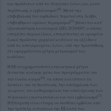
και προϊόντων από τις πληγείσες ζώνες και, κατά
[4]
περίπτωση, ο εμβολιασμός
. Μετά την
επιβεβαίωση του αφθώδους πυρετού στη Λεσβο,
[5]
επιβλήθηκαν αμέσως περιορισμοί
βάσει του κατ’
εξουσιοδότηση κανονισμού (ΕΕ) 2020/687, ο οποίος
επιτρέπει παρεκκλίσεις, επιτρέποντας σε ορισμένα
ζωικά προϊόντα χαμηλού κινδύνου να εξέλθουν
από τις απαγορευμένες ζώνες, υπό την προϋπόθεση
ότι εφαρμόζονται μέτρα μετριασμού του
κινδύνου.
Η ΕΕ συγχρηματοδοτεί κτηνιατρικά μέτρα
έκτακτης ανάγκης μέσω του προγράμματος για
[6]
την ενιαία αγορά
, τα οποία καλύπτουν τις
δαπάνες για τη θανάτωση, την αποζημίωση των
γεωργών, τον καθαρισμό και την απολύμανση των
[7]
πληγεισών εγκαταστάσεων και τον εμβολιασμό
.
Η Επιτροπή είναι έτοιμη να διαθέσει εμβόλια από
την τράπεζα αντιγόνων της ΕΕ κατά του