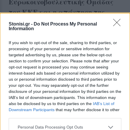
Ευρωκοινοβουλευτικής Ομάδας
του ΚΚΕ και η απάντηση της
Επιτροπής
Stonisi.gr -
Do Not Process My Personal
Information
Ερώτηση με αίτημα γραπτής απάντησης E-
001211/2026
προς την Επιτροπή
If you wish to opt-out of the sale, sharing to third parties, or
processing of your personal or sensitive information for
Άρθρο 144 του Κανονισμού
targeted advertising by us, please use the below opt-out
section to confirm your selection. Please note that after your
Κώστας Παπαδάκης (NI)
opt-out request is processed you may continue seeing
interest-based ads based on personal information utilized by
Σε κατάσταση πολιορκίας βρίσκονται οι
us or personal information disclosed to third parties prior to
κτηνοτρόφοι της Λέσβου, καθώς η κυβέρνηση
your opt-out. You may separately opt-out of the further
επέβαλε πλήρες και καθολικό λοκ ντάουν λόγω
disclosure of your personal information by third parties on the
του αφθώδους πυρετού, απαγορεύοντας την έξοδο
IAB’s list of downstream participants. This information may
also be disclosed by us to third parties on the
IAB’s List of
κάθε ζωοκομικού προϊόντος από το νησί.
Downstream Participants
that may further disclose it to other
Αποδεικνύεται ότι με βάση την περιβόητη
third parties.
«ευελιξία» των κατευθύνσεων της κοινής
Personal Data Processing Opt Outs
γεωργικής πολιτικής προκρίνεται ο πλήρης