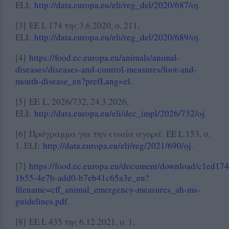
ELI:
http://data.europa.eu/eli/reg_del/2020/687/oj
.
[3] ΕΕ L 174 της 3.6.2020, σ. 211,
ELI:
http://data.europa.eu/eli/reg_del/2020/689/oj
.
[4]
https://food.ec.europa.eu/animals/animal-
diseases/diseases-and-control-measures/foot-and-
mouth-disease_en?prefLang=el
.
[5] ΕΕ L, 2026/732, 24.3.2026,
ELI:
http://data.europa.eu/eli/dec_impl/2026/732/oj
.
[6] Πρόγραμμα για την ενιαία αγορά: ΕΕ L 153, σ.
1, ELI:
http://data.europa.eu/eli/reg/2021/690/oj
.
[7]
https://food.ec.europa.eu/document/download/c1ed174
1b55-4e7b-add0-b7eb41c65a3e_en?
filename=cff_animal_emergency-measures_ah-ms-
guidelines.pdf
.
[8] ΕΕ L 435 της 6.12.2021, σ. 1,