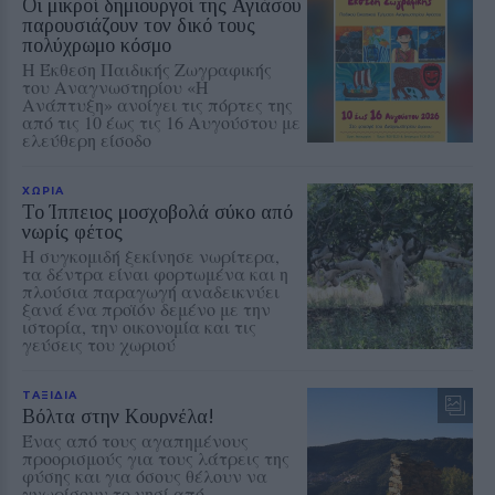
Οι μικροί δημιουργοί της Αγιάσου
παρουσιάζουν τον δικό τους
πολύχρωμο κόσμο
Η Έκθεση Παιδικής Ζωγραφικής
του Αναγνωστηρίου «Η
Ανάπτυξη» ανοίγει τις πόρτες της
από τις 10 έως τις 16 Αυγούστου με
ελεύθερη είσοδο
ΧΩΡΙΑ
Το Ίππειος μοσχοβολά σύκο από
νωρίς φέτος
Η συγκομιδή ξεκίνησε νωρίτερα,
τα δέντρα είναι φορτωμένα και η
πλούσια παραγωγή αναδεικνύει
ξανά ένα προϊόν δεμένο με την
ιστορία, την οικονομία και τις
γεύσεις του χωριού
ΤΑΞΙΔΙΑ
Βόλτα στην Κουρνέλα!
Ένας από τους αγαπημένους
προορισμούς για τους λάτρεις της
φύσης και για όσους θέλουν να
γνωρίσουν το νησί από