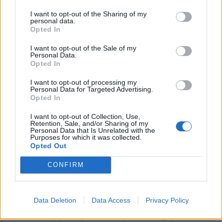
αποκλεισμός της Λέσβου και η κυβέρνηση αρνείται
I want to opt-out of the Sharing of my
πεισματικά να προχωρήσει σε εμβολιασμούς, παρά
personal data.
Opted In
τις σαφείς συστάσεις και οδηγίες της EFSA.
I want to opt-out of the Sale of my
Μοναδικό κριτήριο και στις δύο περιπτώσεις είναι
Personal Data.
να μη διακινδυνεύσουν ούτε στο ελάχιστο τα
Opted In
εξαγωγικά πιστοποιητικά των 4-5 μεγάλων
I want to opt-out of processing my
γαλακτοβιομηχανιών της φέτας.
Personal Data for Targeted Advertising.
Opted In
Ερωτάται η Επιτροπή:
I want to opt-out of Collection, Use,
Retention, Sale, and/or Sharing of my
1. Ισχύουν οι ισχυρισμοί της ελληνικής κυβέρνησης
Personal Data that Is Unrelated with the
ότι η ίδια η Ευρωπαϊκή Επιτροπή επέβαλε την
Purposes for which it was collected.
Opted Out
καθολική απαγόρευση εξόδου κάθε ζωοκομικού
προϊόντος, ακόμα και μεταποιημένου, από
CONFIRM
ολόκληρο το νησί της Λέσβου;
2. Πώς τοποθετείται σε σχέση με την ανάγκη για
Data Deletion
Data Access
Privacy Policy
άμεση και πλήρη αποζημίωση των πληγέντων στο
100% της ζημιάς, για αναπλήρωση του χαμένου