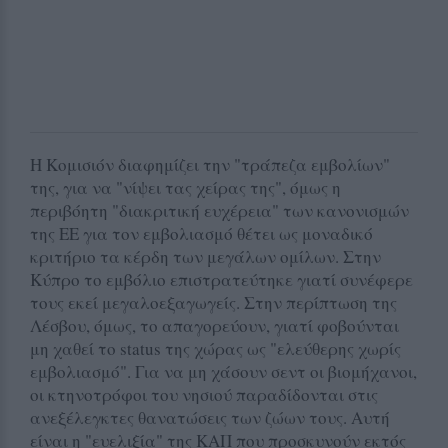
Η Κομισιόν διαφημίζει την "τράπεζα εμβολίων"
της, για να "νίψει τας χείρας της", όμως η
περιβόητη "διακριτική ευχέρεια" των κανονισμών
της ΕΕ για τον εμβολιασμό θέτει ως μοναδικό
κριτήριο τα κέρδη των μεγάλων ομίλων. Στην
Κύπρο το εμβόλιο επιστρατεύτηκε γιατί συνέφερε
τους εκεί μεγαλοεξαγωγείς. Στην περίπτωση της
Λέσβου, όμως, το απαγορεύουν, γιατί φοβούνται
μη χαθεί το status της χώρας ως "ελεύθερης χωρίς
εμβολιασμό". Για να μη χάσουν σεντ οι βιομήχανοι,
οι κτηνοτρόφοι του νησιού παραδίδονται στις
ανεξέλεγκτες θανατώσεις των ζώων τους. Αυτή
είναι η "ευελιξία" της ΚΑΠ που προσκυνούν εκτός