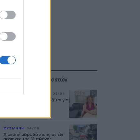
Επιλογές των Συντακτών
ΣΥΝΕΝΤΕΥΞΗ
ΜΟΥΣΙΚΗ
05/08
«Η ασφάλεια δεν θυσιάζεται για
τις δημόσιες σχέσεις»
ΜΥΤΙΛΗΝΗ
04/08
Διακοπή υδροδότησης σε έξι
περιοχές της Μυτιλήνης