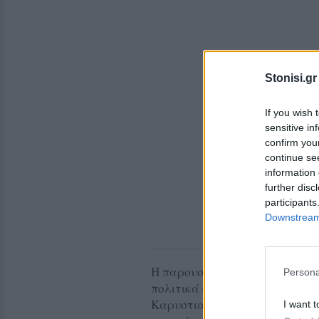
Stonisi.gr
If you wish 
sensitive in
confirm you
continue se
information 
further disc
participants
Downstream 
Η παρουσίαση του κόμματος πρ
Persona
πολιτικά κλίμα, ενώ αναμένετα
Καρυστιανού, η οποία το τελε
I want t