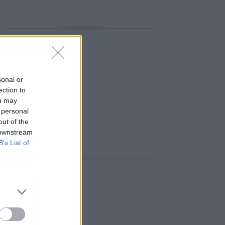
ΔΙΑΦΗΜΙΣΗ
sonal or
ection to
ou may
 personal
out of the
 downstream
B’s List of