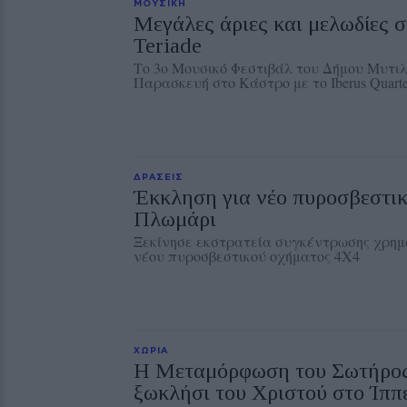
ΜΟΥΣΙΚΗ
Μεγάλες άριες και μελωδίες 
Teriade
Το 3ο Μουσικό Φεστιβάλ του Δήμου Μυτιλ
Παρασκευή στο Κάστρο με το Iberus Quarte
ΔΡΑΣΕΙΣ
Έκκληση για νέο πυροσβεστικ
Πλωμάρι
Ξεκίνησε εκστρατεία συγκέντρωσης χρημ
νέου πυροσβεστικού οχήματος 4Χ4
ΧΩΡΙΑ
Η Μεταμόρφωση του Σωτήρος
ξωκλήσι του Χριστού στο Ίππ