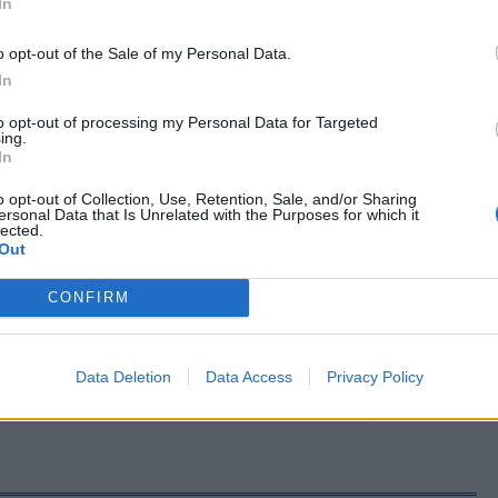
In
ίες, η ιδρυτική διακήρυξη του κόμματος δεν
o opt-out of the Sale of my Personal Data.
 στον Άρειο Πάγο, καθώς στόχος ήταν τα
In
νόματος, των συμβόλων και της φυσιογνωμίας
οιηθούν ζωντανά κατά τη διάρκεια της
to opt-out of processing my Personal Data for Targeted
ing.
In
 στις πολιτικές θέσεις, στα πρόσωπα που θα
o opt-out of Collection, Use, Retention, Sale, and/or Sharing
ersonal Data that Is Unrelated with the Purposes for which it
αλλά και στις επόμενες κινήσεις του νέου
lected.
ος επιχειρεί να εμφανιστεί ως ανεξάρτητο
Out
ύνθημα την «Ελπίδα για τη Δημοκρατία».
CONFIRM
ας στα αποτελέσματα αναζήτησης
Data Deletion
Data Access
Privacy Policy
.gr on Google ↗