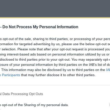
 -
Do Not Process My Personal Information
to opt-out of the sale, sharing to third parties, or processing of your per
formation for targeted advertising by us, please use the below opt-out s
r selection. Please note that after your opt-out request is processed y
eing interest-based ads based on personal information utilized by us or
disclosed to third parties prior to your opt-out. You may separately opt-
losure of your personal information by third parties on the IAB’s list of
. This information may also be disclosed by us to third parties on the
IA
Participants
that may further disclose it to other third parties.
αγματοποιείται σε ιδιαίτερα φορτισμένο
l Data Processing Opt Outs
ι με ενδιαφέρον η ιδρυτική ομιλία της Μαρίας
υταίο διάστημα έχει αποκτήσει έντονη δημόσια
o opt-out of the Sharing of my personal data.