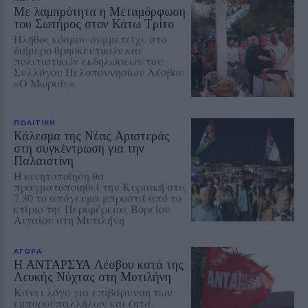
Με λαμπρότητα η Μεταμόρφωση
του Σωτήρος στον Κάτω Τρίτο
Πλήθος κόσμου συμμετείχε στο
διήμερο θρησκευτικών και
πολιτιστικών εκδηλώσεων του
Συλλόγου Πελοποννησίων Λέσβου
«Ο Μωριάς»
ΠΟΛΙΤΙΚΗ
Κάλεσμα της Νέας Αριστεράς
στη συγκέντρωση για την
Παλαιστίνη
Η κινητοποίηση θα
πραγματοποιηθεί την Κυριακή στις
7.30 το απόγευμα μπροστά από το
κτίριο της Περιφέρειας Βορείου
Αιγαίου στη Μυτιλήνη
ΑΓΟΡΑ
Η ΑΝΤΑΡΣΥΑ Λέσβου κατά της
Λευκής Νύχτας στη Μυτιλήνη
Κάνει λόγο για επιβάρυνση των
εμποροϋπαλλήλων και ζητά