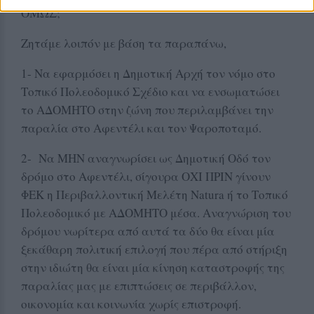
ΟΜΩΣ;
Ζητάμε λοιπόν με βάση τα παραπάνω,
1- Να εφαρμόσει η Δημοτική Αρχή τον νόμο στο
Τοπικό Πολεοδομικό Σχέδιο και να ενσωματώσει
το ΑΔΟΜΗΤΟ στην ζώνη που περιλαμβάνει την
παραλία στο Αφεντέλι και τον Ψαροποταμό.
2- Να ΜΗΝ αναγνωρίσει ως Δημοτική Οδό τον
δρόμο στο Αφεντέλι, σίγουρα ΟΧΙ ΠΡΙΝ γίνουν
ΦΕΚ η Περιβαλλοντική Μελέτη Natura ή το Τοπικό
Πολεοδομικό με ΑΔΟΜΗΤΟ μέσα. Αναγνώριση του
δρόμου νωρίτερα από αυτά τα δύο θα είναι μία
ξεκάθαρη πολιτική επιλογή που πέρα από στήριξη
στην ιδιώτη θα είναι μία κίνηση καταστροφής της
παραλίας μας με επιπτώσεις σε περιβάλλον,
οικονομία και κοινωνία χωρίς επιστροφή.