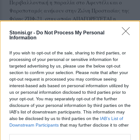
Περιβαλλοντική η παραλία στο Αφεντέλι και ο
Ψαροποταμός ανήκουν στην Ζώνη Προστασίας της
Φύσης ΖΠΦ-21, στην οποία ΑΠΑΓΟΡΕΥΕΤΑΙ η
Δόμηση. Την ίδια στιγμή οι Δήμοι προχωράνε τα
Stonisi.gr -
Do Not Process My Personal
Τοπικά Πολεοδομικά Σχέδια. Στην ενημερωτική
Information
εκδήλωση που έκανε η Δημοτική Αρχή πέρυσι,
μάθαμε ότι τα ΤΠΣ οφείλουν να ενσωματώσουν
If you wish to opt-out of the sale, sharing to third parties, or
τις οδηγίες των Περιβαλλοντικών Μελετών Natura.
processing of your personal or sensitive information for
targeted advertising by us, please use the below opt-out
Ρωτάμε λοιπόν δημόσια. Τι σκοπεύει να κάνει η
section to confirm your selection. Please note that after your
Δημοτική Αρχή;
opt-out request is processed you may continue seeing
interest-based ads based on personal information utilized by
ΔΙΑΦΗΜΙΣΗ
us or personal information disclosed to third parties prior to
your opt-out. You may separately opt-out of the further
disclosure of your personal information by third parties on the
IAB’s list of downstream participants. This information may
also be disclosed by us to third parties on the
IAB’s List of
Downstream Participants
that may further disclose it to other
third parties.