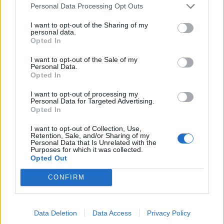
Personal Data Processing Opt Outs
I want to opt-out of the Sharing of my
personal data.
Opted In
I want to opt-out of the Sale of my
Personal Data.
Opted In
I want to opt-out of processing my
Personal Data for Targeted Advertising.
Opted In
I want to opt-out of Collection, Use,
Retention, Sale, and/or Sharing of my
Personal Data that Is Unrelated with the
Purposes for which it was collected.
Δικαιολογίες δεν υπάρχουν. Όλα είναι πια
Opted Out
μετρημένα κουκιά. Η Δημοτική Αρχή Βέρρου
CONFIRM
μπορεί να προστατέψει την μοναδικότητα της
παραλίας Ερεσού. Την μοναδικότητα που πάνω
της χτίστηκε επί 50 σερί χρόνια όλη η τοπική
Data Deletion
Data Access
Privacy Policy
τουριστική οικονομία της Σκάλας Ερεσού. ΘΕΛΕΙ