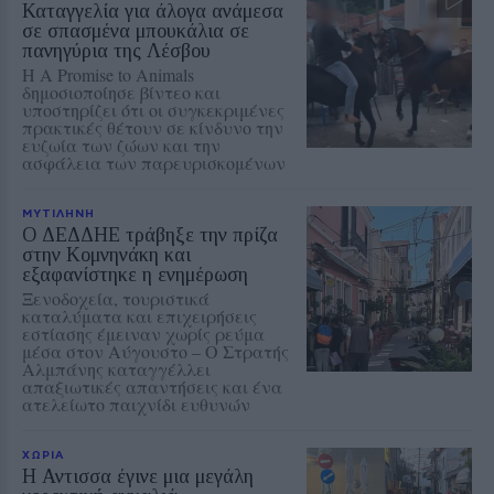
Καταγγελία για άλογα ανάμεσα
σε σπασμένα μπουκάλια σε
πανηγύρια της Λέσβου
Η A Promise to Animals
δημοσιοποίησε βίντεο και
υποστηρίζει ότι οι συγκεκριμένες
πρακτικές θέτουν σε κίνδυνο την
ευζωία των ζώων και την
ασφάλεια των παρευρισκομένων
ΜΥΤΙΛΗΝΗ
Ο ΔΕΔΔΗΕ τράβηξε την πρίζα
στην Κομνηνάκη και
εξαφανίστηκε η ενημέρωση
Ξενοδοχεία, τουριστικά
καταλύματα και επιχειρήσεις
εστίασης έμειναν χωρίς ρεύμα
μέσα στον Αύγουστο – Ο Στρατής
Αλμπάνης καταγγέλλει
απαξιωτικές απαντήσεις και ένα
ατελείωτο παιχνίδι ευθυνών
ΧΩΡΙΑ
Η Αντισσα έγινε μια μεγάλη