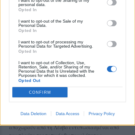
I want to opt-out of the Sharing of my
επιβεβαιώνει πως η φετινή άνοιξη υπήρξε
personal data.
εξαιρετικά ευνοϊκή για τη μεταναστευτική πανίδα
Opted In
της Λέσβου.
I want to opt-out of the Sale of my
Personal Data.
Ένα φυσικό θέαμα που ενθουσιάζει τους
Opted In
επισκέπτες
I want to opt-out of processing my
Personal Data for Targeted Advertising.
Οι αυξημένες βροχοπτώσεις της φετινής άνοιξης
Opted In
φαίνεται πως λειτούργησαν ευεργετικά για το
I want to opt-out of Collection, Use,
οικοσύστημα των υγροτόπων του Κόλπου
Retention, Sale, and/or Sharing of my
Personal Data that Is Unrelated with the
Καλλονής, δημιουργώντας ιδανικές συνθήκες για
Purposes for which it was collected.
Opted Out
τα μεταναστευτικά πουλιά.
CONFIRM
Το αποτέλεσμα είναι ένα εντυπωσιακό φυσικό
φαινόμενο που προσελκύει επισκέπτες,
φωτογράφους φύσης και παρατηρητές πουλιών
Data Deletion
Data Access
Privacy Policy
από την Ελλάδα και το εξωτερικό, οι οποίοι
αποχωρούν από τη Λέσβο εντυπωσιασμένοι από