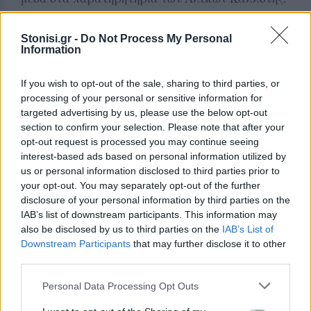
Ο πλημμυρισμένος αγρός έγινε σημείο
Stonisi.gr -
Do Not Process My Personal
αναφοράς
Information
Ξεχωριστό ενδιαφέρον παρουσιάζει και ο
If you wish to opt-out of the sale, sharing to third parties, or
πλημμυρισμένος αγρός κοντά στην είσοδο των
processing of your personal or sensitive information for
Αλυκών Καλλονής, ο οποίος εδώ και εβδομάδες
targeted advertising by us, please use the below opt-out
section to confirm your selection. Please note that after your
συγκεντρώνει μεγαλύτερη ορνιθοποικιλότητα
opt-out request is processed you may continue seeing
ακόμη και από το κυρίως σώμα των Αλυκών.
interest-based ads based on personal information utilized by
us or personal information disclosed to third parties prior to
Στην περιοχή έχουν καταγραφεί κατά
your opt-out. You may separately opt-out of the further
διαστήματα περισσότεροι από 10 Μαυροπελαργοί,
disclosure of your personal information by third parties on the
πάνω από 100 Χαλκόκοτες, αλλά και όλα τα είδη
IAB’s list of downstream participants. This information may
also be disclosed by us to third parties on the
IAB’s List of
ερωδιών που συναντώνται στον συγκεκριμένο
Downstream Participants
that may further disclose it to other
υγρότοπο, πολλές φορές σε διψήφιους αριθμούς.
third parties.
Παράλληλα, δεκάδες ακόμη είδη παρυδάτιων
Personal Data Processing Opt Outs
πτηνών συνθέτουν ένα μοναδικό σκηνικό που