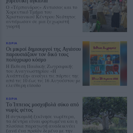
χορευτική αγκαλιά
Ο «Τέρπανδρος» Άντισσας και το
Χορευτικό Τμήμα του
Χριστιανικού Κέντρου Νεότητος
αντάμωσαν σε μια ξεχωριστή
γιορτή
ΧΩΡΙΑ
Οι μικροί δημιουργοί της Αγιάσου
παρουσιάζουν τον δικό τους
πολύχρωμο κόσμο
Η Έκθεση Παιδικής Ζωγραφικής
του Αναγνωστηρίου «Η
Ανάπτυξη» ανοίγει τις πόρτες της
από τις 10 έως τις 16 Αυγούστου με
ελεύθερη είσοδο
ΧΩΡΙΑ
Το Ίππειος μοσχοβολά σύκο από
νωρίς φέτος
Η συγκομιδή ξεκίνησε νωρίτερα,
τα δέντρα είναι φορτωμένα και η
πλούσια παραγωγή αναδεικνύει
ξανά ένα προϊόν δεμένο με την