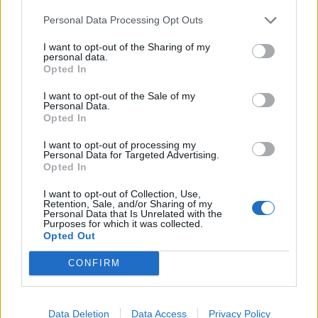
Παναγίας έως τον ναΐσκο της
Ζωοδόχου Πηγής
Personal Data Processing Opt Outs
I want to opt-out of the Sharing of my
personal data.
ΜΥΤΙΛΗΝΗ
Opted In
Κτηματολόγιο και παλιό
Κολυμβητήριο στη συνάντηση
I want to opt-out of the Sale of my
Κουφέλου με το ΤΕΕ
Personal Data.
Opted In
Πολεοδομικός σχεδιασμός,
αντισεισμική προστασία και
στελέχωση των τεχνικών
I want to opt-out of processing my
υπηρεσιών βρέθηκαν επίσης στην
Personal Data for Targeted Advertising.
ατζέντα της συζήτησης
Opted In
I want to opt-out of Collection, Use,
ΑΥΤΟΔΙΟΙΚΗΣΗ
Retention, Sale, and/or Sharing of my
Στην Περιφέρεια το αίτημα
Personal Data that Is Unrelated with the
Purposes for which it was collected.
ενίσχυσης των εθελοντών του
Opted Out
Πλωμαρίου
Ο Θεόδωρος Βαλσαμίδης προτείνει
την αγορά πλήρως εξοπλισμένου
CONFIRM
οχήματος 4x4 και την παραχώρησή
του στο κλιμάκιο
Data Deletion
Data Access
Privacy Policy