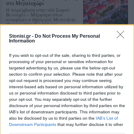
στο Μεγαλοχώρι
Η παρέμβαση στην οδό Σοφού
Βενιαμίν – Μάρμαρο όπως
αναφέρει ο δήμαρχος Μυτιλήνης
Παναγιώτης Χριστόφας
Stonisi.gr -
Do Not Process My Personal
Information
ΔΡΑΣΕΙΣ
Η Λέσβος στη Διεθνή
If you wish to opt-out of the sale, sharing to third parties, or
Κατασκήνωση Νέων των
processing of your personal or sensitive information for
Παγκόσμιων Γεωπάρκων
UNESCO
targeted advertising by us, please use the below opt-out
Μαθητές του Πρότυπου ΓΕΛ
section to confirm your selection. Please note that after your
Μυτιλήνης παρουσίασαν το
opt-out request is processed you may continue seeing
Απολιθωμένο Δάσος και τη
interest-based ads based on personal information utilized by
συμβολή του στη μελέτη της
us or personal information disclosed to third parties prior to
κλιματικής αλλαγής
your opt-out. You may separately opt-out of the further
disclosure of your personal information by third parties on the
ΧΩΡΙΑ
IAB’s list of downstream participants. This information may
Η Αγιάσος τίμησε τη
also be disclosed by us to third parties on the
IAB’s List of
Μεταμόρφωση του Σωτήρος
Downstream Participants
that may further disclose it to other
Η καθιερωμένη περιφορά της
εικόνας από τον Ιερό Ναό της
third parties.