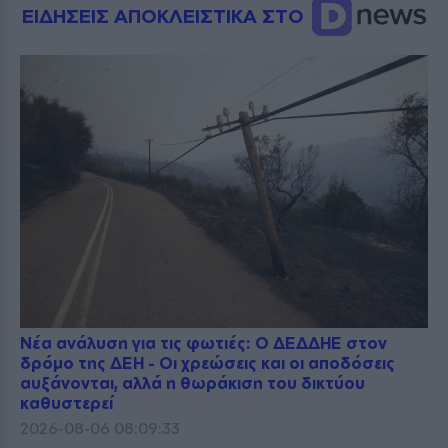
ΕΙΔΗΣΕΙΣ ΑΠΟΚΛΕΙΣΤΙΚΑ ΣΤΟ
Νέα ανάλυση για τις φωτιές: Ο ΔΕΔΔΗΕ στον
δρόμο της ΔΕΗ - Οι χρεώσεις και οι αποδόσεις
αυξάνονται, αλλά η θωράκιση του δικτύου
καθυστερεί
2026-08-06 08:09:33