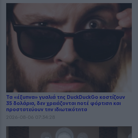
Τα «έξυπνα» γυαλιά της DuckDuckGo κοστίζουν
35 δολάρια, δεν χρειάζονται ποτέ φόρτιση και
προστατεύουν την ιδιωτικότητα
2026-08-06 07:34:28