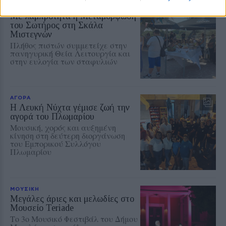
ΧΩΡΙΑ
Με λαμπρότητα η Μεταμόρφωση
του Σωτήρος στη Σκάλα
Μιστεγνών
Πλήθος πιστών συμμετείχε στην
πανηγυρική Θεία Λειτουργία και
στην ευλογία των σταφυλιών
ΑΓΟΡΑ
Η Λευκή Νύχτα γέμισε ζωή την
αγορά του Πλωμαρίου
Μουσική, χορός και αυξημένη
κίνηση στη δεύτερη διοργάνωση
του Εμπορικού Συλλόγου
Πλωμαρίου
ΜΟΥΣΙΚΗ
Μεγάλες άριες και μελωδίες στο
Μουσείο Teriade
Το 3ο Μουσικό Φεστιβάλ του Δήμου