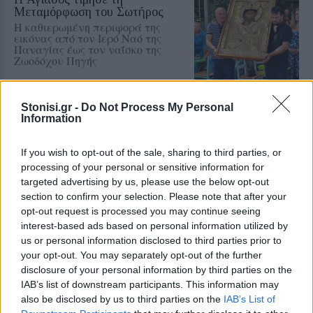
Μεταμόρφωση του Σωτήρος
Η καθιερωμένη περιφορά της
εικόνας από τον Ιερό Ναό της
Παναγίας έως τον ναΐσκο της
Ζωοδόχου Πηγής
Stonisi.gr -
Do Not Process My Personal
ΜΥΤΙΛΗΝΗ
Information
Κτηματολόγιο και παλιό
Κολυμβητήριο στη συνάντηση
Κουφέλου με το ΤΕΕ
If you wish to opt-out of the sale, sharing to third parties, or
Πολεοδομικός σχεδιασμός,
processing of your personal or sensitive information for
αντισεισμική προστασία και
targeted advertising by us, please use the below opt-out
στελέχωση των τεχνικών
section to confirm your selection. Please note that after your
υπηρεσιών βρέθηκαν επίσης στην
ατζέντα της συζήτησης
opt-out request is processed you may continue seeing
interest-based ads based on personal information utilized by
us or personal information disclosed to third parties prior to
ΑΥΤΟΔΙΟΙΚΗΣΗ
Στην Περιφέρεια το αίτημα
your opt-out. You may separately opt-out of the further
ενίσχυσης των εθελοντών του
disclosure of your personal information by third parties on the
Πλωμαρίου
IAB’s list of downstream participants. This information may
Ο Θεόδωρος Βαλσαμίδης προτείνει
also be disclosed by us to third parties on the
IAB’s List of
την αγορά πλήρως εξοπλισμένου