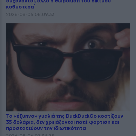
αυξάνονται, αλλά η θωράκιση του δικτύου
καθυστερεί
2026-08-06 08:09:33
Τα «έξυπνα» γυαλιά της DuckDuckGo κοστίζουν
35 δολάρια, δεν χρειάζονται ποτέ φόρτιση και
προστατεύουν την ιδιωτικότητα
2026-08-06 07:34:28