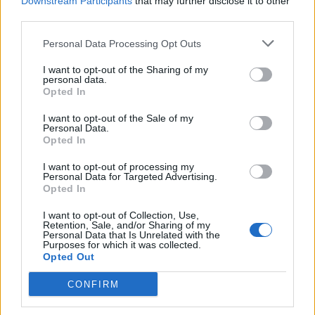
Downstream Participants
that may further disclose it to other
οχήματος 4x4 και την παραχώρησή
του στο κλιμάκιο
third parties.
Personal Data Processing Opt Outs
ΧΩΡΙΑ
Με λαμπρότητα η Μεταμόρφωση
I want to opt-out of the Sharing of my
personal data.
του Σωτήρος στη Σκάλα
Opted In
Μιστεγνών
Πλήθος πιστών συμμετείχε στην
I want to opt-out of the Sale of my
πανηγυρική Θεία Λειτουργία και
Personal Data.
στην ευλογία των σταφυλιών
Opted In
I want to opt-out of processing my
Personal Data for Targeted Advertising.
ΑΓΟΡΑ
Opted In
Η Λευκή Νύχτα γέμισε ζωή την
αγορά του Πλωμαρίου
I want to opt-out of Collection, Use,
Μουσική, χορός και αυξημένη
Retention, Sale, and/or Sharing of my
κίνηση στη δεύτερη διοργάνωση
Personal Data that Is Unrelated with the
Purposes for which it was collected.
του Εμπορικού Συλλόγου
Opted Out
Πλωμαρίου
CONFIRM
ΜΟΥΣΙΚΗ