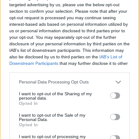
διαπιστώθηκε ο θάνατός του
targeted advertising by us, please use the below opt-out
section to confirm your selection. Please note that after your
opt-out request is processed you may continue seeing
ΧΩΡΙΑ
interest-based ads based on personal information utilized by
Η Θερμή γιόρτασε τους
us or personal information disclosed to third parties prior to
γευστικούς θησαυρούς της
your opt-out. You may separately opt-out of the further
Λέσβου
disclosure of your personal information by third parties on the
Λάδι και τυρί βρέθηκαν στο
IAB’s list of downstream participants. This information may
επίκεντρο της γιορτής που
πραγματοποιήθηκε στο Δημοτικό
also be disclosed by us to third parties on the
IAB’s List of
Σχολείο της Θερμής, στο πλαίσιο
Downstream Participants
that may further disclose it to other
του Taste Lesvos και του Λεσβιακού
third parties.
Καλοκαιριού
Personal Data Processing Opt Outs
ΠΟΛΙΤΙΚΗ
Στη Θεσσαλονίκη τα
I want to opt-out of the Sharing of my
αποκαλυπτήρια του οικονομικού
personal data.
προγράμματος της ΕΛ.Α.Σ.
Opted In
Ο Αλέξης Τσίπρας παρουσιάζει
στις αρχές Σεπτεμβρίου το
I want to opt-out of the Sale of my
Personal Data.
τετραετές σχέδιο της Ελληνικής
Αριστερής Συμπαράταξης για την
Opted In
ακρίβεια, τη φορολογική
δικαιοσύνη, την παραγωγική
I want to opt-out of processing my