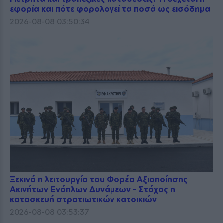
εφορία και πότε φορολογεί τα ποσά ως εισόδημα
2026-08-08 03:50:34
Ξεκινά η λειτουργία του Φορέα Αξιοποίησης
Ακινήτων Ενόπλων Δυνάμεων – Στόχος η
κατασκευή στρατιωτικών κατοικιών
2026-08-08 03:53:37