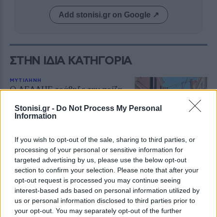
Add stonisi.gr on Google ↗
ΣΤΗΝ ΙΔΙΑ ΚΑΤΗΓΟΡΙΑ
ΜΥΤΙΛΗΝΗ
Ο ΔΕΔΔΗΕ τράβηξε την πρίζα
στην Κομνηνάκη και
εξαφανίστηκε η ενημέρωση
Stonisi.gr -
Do Not Process My Personal
Information
Ξενοδοχεία, τουριστικά
καταλύματα και επιχειρήσεις
εστίασης έμειναν χωρίς ρεύμα
μέσα στον Αύγουστο – Ο Στρατής
If you wish to opt-out of the sale, sharing to third parties, or
Αλμπάνης καταγγέλλει
processing of your personal or sensitive information for
απαξιωτικές απαντήσεις και ένα
targeted advertising by us, please use the below opt-out
ατελείωτο παιχνίδι ευθυνών
section to confirm your selection. Please note that after your
opt-out request is processed you may continue seeing
ΧΩΡΙΑ
interest-based ads based on personal information utilized by
Η Αντισσα έγινε μια μεγάλη
us or personal information disclosed to third parties prior to
χορευτική αγκαλιά
your opt-out. You may separately opt-out of the further
Ο «Τέρπανδρος» Άντισσας και το