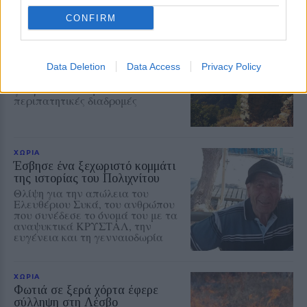
CONFIRM
ΤΑΞΙΔΙΑ
Βόλτα στην Κουρνέλα!
Ένας από τους αγαπημένους
προορισμούς για τους λάτρεις της
Data Deletion
Data Access
Privacy Policy
φύσης και για όσους θέλουν να
γνωρίσουν το νησί από
περιπατητικές διαδρομές
ΧΩΡΙΑ
Έσβησε ένα ξεχωριστό κομμάτι
της ιστορίας του Πολιχνίτου
Θλίψη για την απώλεια του
Ελευθέριου Συκά, του ανθρώπου
που συνέδεσε το όνομά του με τα
αναψυκτικά ΚΡΥΣΤΑΛ, την
ευγένεια και τη γενναιοδωρία
ΧΩΡΙΑ
Φωτιά σε ξερά χόρτα έφερε
σύλληψη στη Λέσβο