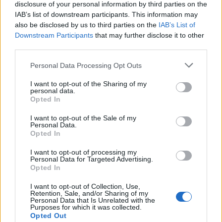
disclosure of your personal information by third parties on the
Χορευτικό Τμήμα του
Χριστιανικού Κέντρου Νεότητος
IAB’s list of downstream participants. This information may
αντάμωσαν σε μια ξεχωριστή
also be disclosed by us to third parties on the
IAB’s List of
γιορτή
Downstream Participants
that may further disclose it to other
third parties.
ΧΩΡΙΑ
Personal Data Processing Opt Outs
Οι μικροί δημιουργοί της Αγιάσου
παρουσιάζουν τον δικό τους
I want to opt-out of the Sharing of my
πολύχρωμο κόσμο
personal data.
Η Έκθεση Παιδικής Ζωγραφικής
Opted In
του Αναγνωστηρίου «Η
Ανάπτυξη» ανοίγει τις πόρτες της
I want to opt-out of the Sale of my
από τις 10 έως τις 16 Αυγούστου με
Personal Data.
ελεύθερη είσοδο
Opted In
ΧΩΡΙΑ
I want to opt-out of processing my
Personal Data for Targeted Advertising.
Το Ίππειος μοσχοβολά σύκο από
Opted In
νωρίς φέτος
Η συγκομιδή ξεκίνησε νωρίτερα,
I want to opt-out of Collection, Use,
τα δέντρα είναι φορτωμένα και η
Retention, Sale, and/or Sharing of my
πλούσια παραγωγή αναδεικνύει
Personal Data that Is Unrelated with the
ξανά ένα προϊόν δεμένο με την
Purposes for which it was collected.
ιστορία, την οικονομία και τις
Opted Out
γεύσεις του χωριού