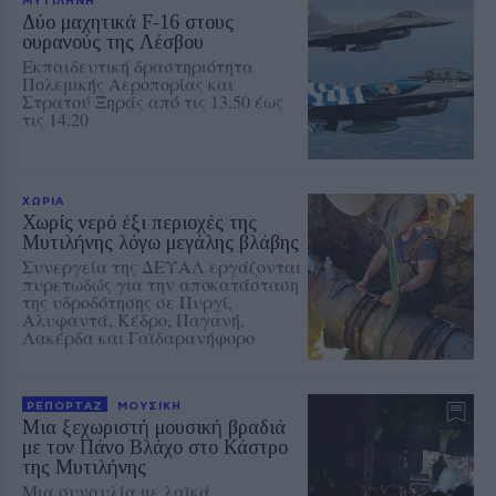
Δύο μαχητικά F‑16 στους
ουρανούς της Λέσβου
Εκπαιδευτική δραστηριότητα
Πολεμικής Αεροπορίας και
Στρατού Ξηράς από τις 13.50 έως
τις 14.20
ΧΩΡΙΑ
Χωρίς νερό έξι περιοχές της
Μυτιλήνης λόγω μεγάλης βλάβης
Συνεργεία της ΔΕΥΑΛ εργάζονται
πυρετωδώς για την αποκατάσταση
της υδροδότησης σε Πυργί,
Αλυφαντά, Κέδρο, Παγανή,
Λακέρδα και Γαϊδαρανήφορο
ΡΕΠΟΡΤΑΖ
ΜΟΥΣΙΚΗ
Μια ξεχωριστή μουσική βραδιά
με τον Πάνο Βλάχο στο Κάστρο
της Μυτιλήνης
Μια συναυλία με λαϊκά,