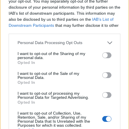
your opt-out. You may separately opt-out of the further
επιταχυνθεί η υλοποίηση ώριμων σχεδίων.Χωρίς
disclosure of your personal information by third parties on the
δυνατότητα απορρόφησης της παραγόμενης
IAB’s list of downstream participants. This information may
ενέργειας, ακόμη και περιοχές με ισχυρό
also be disclosed by us to third parties on the
IAB’s List of
γεωθερμικό δυναμικό δυσκολεύονται να περάσουν
Downstream Participants
that may further disclose it to other
third parties.
από τη θεωρία στην πράξη.
Personal Data Processing Opt Outs
Το μεγάλο πλεονέκτημα της γεωθερμίας
I want to opt-out of the Sharing of my
Σε αντίθεση με άλλες μορφές ανανεώσιμων πηγών
personal data.
Opted In
ενέργειας, η γεωθερμία μπορεί να προσφέρει
σταθερή παραγωγή ενέργειας σε 24ωρη βάση,
I want to opt-out of the Sale of my
Personal Data.
ανεξάρτητα από τις καιρικές συνθήκες.
Opted In
Παράλληλα, μπορεί να αξιοποιηθεί σε θερμοκήπια,
I want to opt-out of processing my
Personal Data for Targeted Advertising.
τηλεθέρμανση, τουριστικές εγκαταστάσεις,
Opted In
αγροτικές δραστηριότητες αλλά και βιομηχανικές
I want to opt-out of Collection, Use,
εφαρμογές.Το μεγάλο στοίχημα πλέον για την
Retention, Sale, and/or Sharing of my
Ελλάδα είναι αν θα καταφέρει να μετατρέψει το
Personal Data that Is Unrelated with the
Purposes for which it was collected.