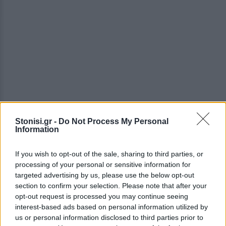
Stonisi.gr -
Do Not Process My Personal
Information
Ένα από τα μεγαλύτερα εμπόδια παραμένει η
If you wish to opt-out of the sale, sharing to third parties, or
εξασφάλιση πρόσβασης στο ηλεκτρικό δίκτυο.Στο
processing of your personal or sensitive information for
targeted advertising by us, please use the below opt-out
ΥΠΕΝ εξετάζεται το ενδεχόμενο να δοθεί
section to confirm your selection. Please note that after your
προτεραιότητα στα γεωθερμικά έργα για την
opt-out request is processed you may continue seeing
εξασφάλιση ηλεκτρικού χώρου, ώστε να
interest-based ads based on personal information utilized by
περιοριστεί το επενδυτικό ρίσκο και να
us or personal information disclosed to third parties prior to