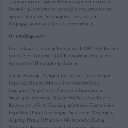
επιμένει ότι τα πρωτοβάθμια σωματεία είναι ο
βασικός χώρος όπου οι εργαζόμενοι μπορούν να
οργανώσουν τις διεκδικήσεις τους και να
διαμορφώσουν συλλογικές απαντήσεις.
Οι υποψήφιοι/ες
Για το Διοικητικό Συμβούλιο της ΕΛΜΕ Λέσβου και
για το Συνέδριο της ΟΛΜΕ, υποψήφιες/οι με την
Αγωνιστική Παρέμβαση είναι οι:
Ζήσης Αϊναλής, Ανδρομάχη Αλχατζίδου, Αθηνά
Γαβαλά, Μαρία (Μάρω) Γιαννακοπούλου,
Ευφημία (Έφη) Γκίκα, Ζακελίνα Γκουλιούμη,
Θεόδωρος Δάντσης, Μαρία Θεοδωρίδου, Ελένη
Καλαφάτη, Όλγα Καούκη, Δέσποινα Κωστελίδου,
Ευρυδίκη (Βίκυ) Λιαπούρη, Δημήτριος Μαραφής,
Αλμπέρ Ντικρ (Ντικράν) Ματοσσιάν, Ελένη
Μπέντου, Κωνσταντίνος Ντουράκης, Δήμητρα