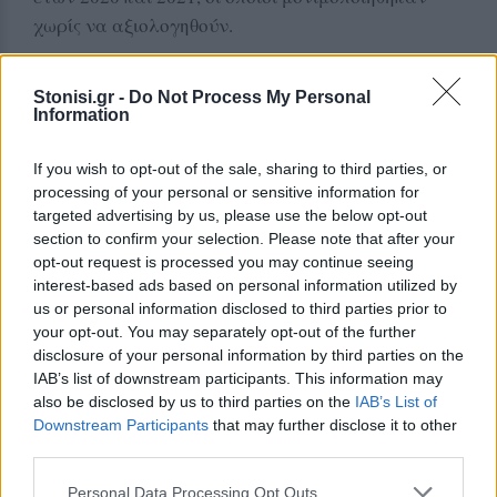
χωρίς να αξιολογηθούν.
«Αυτό είναι μια σημαντική νίκη», είπε,
Stonisi.gr -
Do Not Process My Personal
προσθέτοντας ότι ο αγώνας αφορά τη
Information
μονιμοποίηση όλων των αναπληρωτών και
νεοδιόριστων χωρίς αξιολόγηση.
If you wish to opt-out of the sale, sharing to third parties, or
processing of your personal or sensitive information for
Η απεργία ως εργαλείο διεκδίκησης
targeted advertising by us, please use the below opt-out
section to confirm your selection. Please note that after your
Απαντώντας στην κριτική ότι η Αγωνιστική
opt-out request is processed you may continue seeing
Παρέμβαση επιμένει στην απεργία ως μορφή
interest-based ads based on personal information utilized by
us or personal information disclosed to third parties prior to
αγώνα, ο κ. Ντουράκης είπε ότι η απεργία δεν
your opt-out. You may separately opt-out of the further
είναι «επαναστατική γυμναστική», αλλά το
disclosure of your personal information by third parties on the
βασικό μέσο με το οποίο μια κοινωνική πλειοψηφία
IAB’s list of downstream participants. This information may
μπορεί να επιβάλει το δίκιο της.
also be disclosed by us to third parties on the
IAB’s List of
Downstream Participants
that may further disclose it to other
«Δεν έχει νόημα να συμφωνούμε όλοι ότι έχουμε
third parties.
δίκιο, αν δεν μπορούμε να κάνουμε αυτό το δίκιο
Personal Data Processing Opt Outs