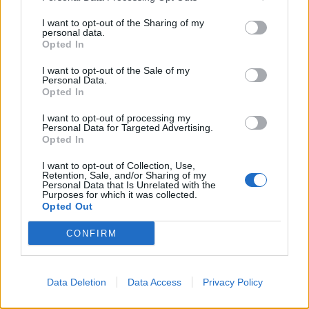
να επικρατήσει», σημείωσε. Υποστήριξε ότι
ιστορικά οι κατακτήσεις των εργαζομένων και των
I want to opt-out of the Sharing of my
personal data.
εκπαιδευτικών ήρθαν μέσα από απεργίες,
Opted In
αναφέροντας ως παραδείγματα τις απεργιακές
I want to opt-out of the Sale of my
κινητοποιήσεις προηγούμενων δεκαετιών που
Personal Data.
Opted In
συνέβαλαν σε βελτιώσεις μισθών και ωραρίου.
I want to opt-out of processing my
Για το ζήτημα του «χαμένου μεροκάματου»,
Personal Data for Targeted Advertising.
Opted In
υποστήριξε ότι μια απεργία που νικά μπορεί να
μετατρέψει τα χαμένα μεροκάματα σε
I want to opt-out of Collection, Use,
Retention, Sale, and/or Sharing of my
«πολλαπλά κερδισμένα».
Personal Data that Is Unrelated with the
Purposes for which it was collected.
Ιδιαίτερα μαθήματα και οικονομική πίεση
Opted Out
CONFIRM
Στη συζήτηση τέθηκε και το ζήτημα των
εκπαιδευτικών που, λόγω οικονομικής πίεσης,
καταφεύγουν σε ιδιαίτερα μαθήματα. Ο κ.
Data Deletion
Data Access
Privacy Policy
Ντουράκης αναγνώρισε ότι υπάρχουν άνθρωποι
που αντιμετωπίζουν σοβαρό πρόβλημα επιβίωσης,