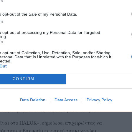
In
o opt-out of the Sale of my Personal Data.
In
to opt-out of processing my Personal Data for Targeted
ing.
In
o opt-out of Collection, Use, Retention, Sale, and/or Sharing
ersonal Data that Is Unrelated with the Purposes for which it
lected.
ου;» διερωτήθηκε χαρακτηριστικά, αφήνοντας
Out
ου πρώην πρωθυπουργού και τον τρόπο με τον
CONFIRM
 του στη δημόσια ζωή.
ισορροπίες, ο βουλευτής του ΠΑΣΟΚ υποστήριξε
Data Deletion
Data Access
Privacy Policy
ς πολιτικός χώρος που αντλεί ψήφους απευθείας
τας λόγο για «κοινή δεξαμενή του κέντρου».
είναι στο ΠΑΣΟΚ», σημείωσε, επιχειρώντας να
τός του ως βασικού εκφραστή του κεντρώου