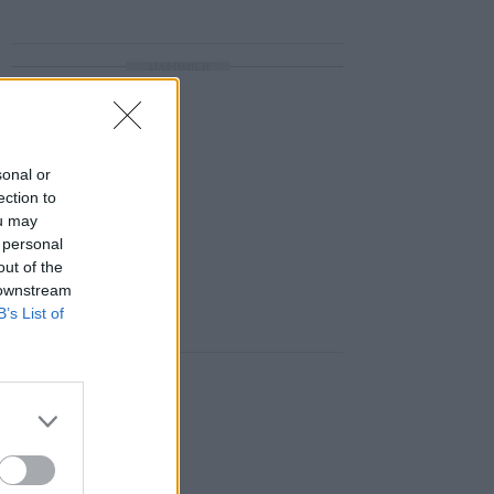
ΔΙΑΦΗΜΙΣΗ
sonal or
ection to
ou may
 personal
out of the
 downstream
B’s List of