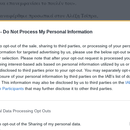
 να επανεμφανίσει το πουλέν του».
ν αναφέρθηκε προσωπικά στον Αλέξη Τσίπρα,
ιά θλίψη» το γεγονός ότι ένας πρώην
 πολιτικά από την Αριστερά, αποδέχεται –
 -
Do Not Process My Personal Information
ς «πουλέν του Μητσοτάκη» αλλά και ως «πουλέν
to opt-out of the sale, sharing to third parties, or processing of your per
formation for targeted advertising by us, please use the below opt-out s
ΔΙΑΦΗΜΙΣΗ
r selection. Please note that after your opt-out request is processed y
eing interest-based ads based on personal information utilized by us or
disclosed to third parties prior to your opt-out. You may separately opt-
losure of your personal information by third parties on the IAB’s list of
. This information may also be disclosed by us to third parties on the
IA
Participants
that may further disclose it to other third parties.
l Data Processing Opt Outs
o opt-out of the Sharing of my personal data.