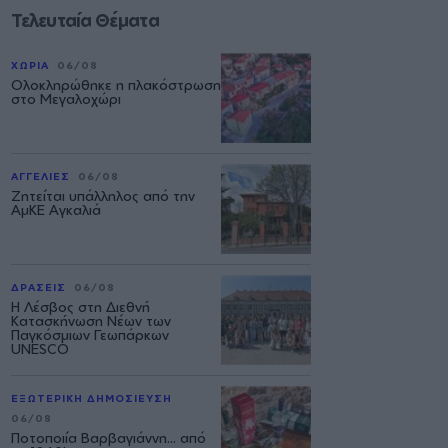
Τελευταία Θέματα
ΧΩΡΙΑ
06/08
Ολοκληρώθηκε η πλακόστρωση
στο Μεγαλοχώρι
ΑΓΓΕΛΙΕΣ
06/08
Ζητείται υπάλληλος από την
ΑμΚΕ Αγκαλιά
ΔΡΑΣΕΙΣ
06/08
Η Λέσβος στη Διεθνή
Κατασκήνωση Νέων των
Παγκόσμιων Γεωπάρκων
UNESCO
ΕΞΩΤΕΡΙΚΗ ΔΗΜΟΣΙΕΥΣΗ
06/08
Ποτοποιία Βαρβαγιάννη... από