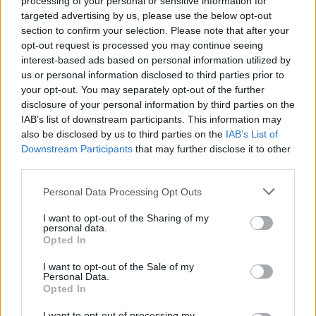
processing of your personal or sensitive information for
targeted advertising by us, please use the below opt-out
ΧΩΡΙΑ
section to confirm your selection. Please note that after your
Η Αντισσα έγινε μια μεγάλη
opt-out request is processed you may continue seeing
χορευτική αγκαλιά
interest-based ads based on personal information utilized by
Ο «Τέρπανδρος» Άντισσας και το
Χορευτικό Τμήμα του
us or personal information disclosed to third parties prior to
Χριστιανικού Κέντρου Νεότητος
your opt-out. You may separately opt-out of the further
αντάμωσαν σε μια ξεχωριστή
disclosure of your personal information by third parties on the
γιορτή
IAB’s list of downstream participants. This information may
also be disclosed by us to third parties on the
IAB’s List of
Downstream Participants
that may further disclose it to other
ΧΩΡΙΑ
Οι μικροί δημιουργοί της Αγιάσου
third parties.
παρουσιάζουν τον δικό τους
πολύχρωμο κόσμο
Personal Data Processing Opt Outs
Η Έκθεση Παιδικής Ζωγραφικής
του Αναγνωστηρίου «Η
I want to opt-out of the Sharing of my
Ανάπτυξη» ανοίγει τις πόρτες της
personal data.
από τις 10 έως τις 16 Αυγούστου με
Opted In
ελεύθερη είσοδο
I want to opt-out of the Sale of my
Personal Data.
ΧΩΡΙΑ
Opted In
Το Ίππειος μοσχοβολά σύκο από
νωρίς φέτος
I want to opt-out of processing my