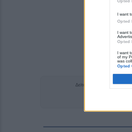
Opted 
I want t
Opted 
I want 
Advertis
Opted 
I want t
of my P
was col
Opted 
Δείτε περισσότερα άρθρα μ
Add stonisi