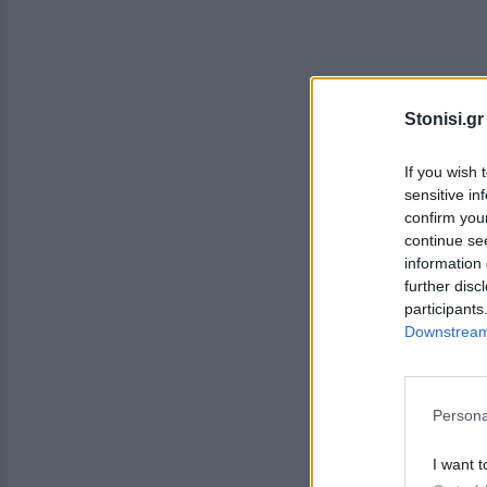
Stonisi.gr
If you wish 
sensitive in
confirm you
continue se
information 
further disc
participants
Downstream 
Persona
I want t