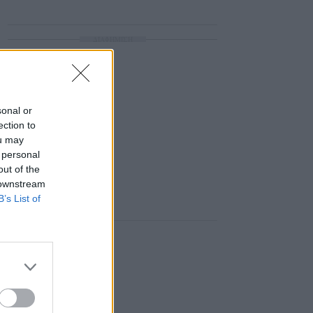
ΔΙΑΦΗΜΙΣΗ
sonal or
ection to
ou may
 personal
out of the
 downstream
B’s List of