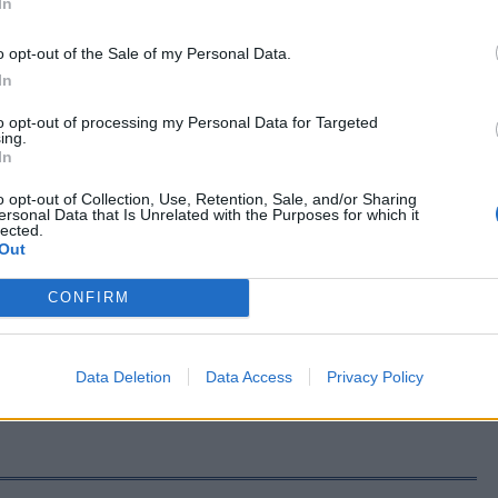
In
o opt-out of the Sale of my Personal Data.
In
to opt-out of processing my Personal Data for Targeted
ing.
In
o opt-out of Collection, Use, Retention, Sale, and/or Sharing
ersonal Data that Is Unrelated with the Purposes for which it
lected.
Out
CONFIRM
ας στα αποτελέσματα αναζήτησης
.gr on Google ↗
Data Deletion
Data Access
Privacy Policy