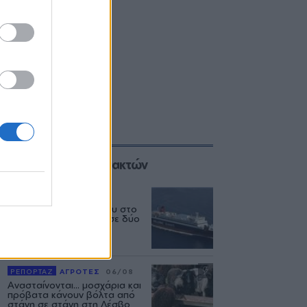
Επιλογές των Συντακτών
ΕΛΛΑΔΑ
06/08
Δεύτερη εμπλοκή κάβου στο
«Νήσος Ρόδος» μέσα σε δύο
μήνες
ΡΕΠΟΡΤΑΖ
ΑΓΡΟΤΕΣ
06/08
Ανασταίνονται... μοσχάρια και
πρόβατα κάνουν βόλτα από
στάνη σε στάνη στη Λέσβο