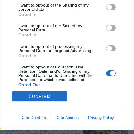
ανέδειξε το πρόσωπο της συλλογικότητας, της
I want to opt-out of the Sharing of my
αλληλεγγύης και της ζωντανής γειτονιάς στο
personal data.
Opted In
ιστορικό κέντρο της Μυτιλήνης.
I want to opt-out of the Sale of my
Personal Data.
Δείτε περισσότερα άρθρα μας στα αποτελέσματα
Opted In
αναζήτησης
I want to opt-out of processing my
Personal Data for Targeted Advertising.
Add stonisi.gr on Google ↗
Opted In
I want to opt-out of Collection, Use,
Retention, Sale, and/or Sharing of my
Personal Data that Is Unrelated with the
ΣΤΗΝ ΙΔΙΑ ΚΑΤΗΓΟΡΙΑ
Purposes for which it was collected.
Opted Out
ΧΩΡΙΑ
CONFIRM
Η Θερμή γιόρτασε τους
γευστικούς θησαυρούς της
Λέσβου
Λάδι και τυρί βρέθηκαν στο
Data Deletion
Data Access
Privacy Policy
επίκεντρο της γιορτής που
πραγματοποιήθηκε στο Δημοτικό
Σχολείο της Θερμής, στο πλαίσιο
του Taste Lesvos και του Λεσβιακού