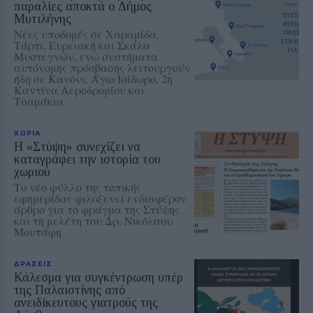
παραλίες αποκτά ο Δήμος
Μυτιλήνης
Νέες υποδομές σε Χαραμίδα,
Τάρτι, Ευρειακή και Σκάλα
Μυστεγνών, ενώ συστήματα
αυτόνομης πρόσβασης λειτουργούν
ήδη σε Κανόνι, Άγιο Ισίδωρο, 2η
Καντίνα Αεροδρομίου και
Τσαμάκια
ΧΩΡΙΑ
Η «Στύψη» συνεχίζει να
καταγράφει την ιστορία του
χωριού
Το νέο φύλλο της τοπικής
εφημερίδας φιλοξενεί ενδιαφέρον
άρθρο για το φράγμα της Στύψης
και τη μελέτη του Δρ. Νικόλαου
Μουτάφη
ΔΡΑΣΕΙΣ
Κάλεσμα για συγκέντρωση υπέρ
της Παλαιστίνης από
ανειδίκευτους γιατρούς της