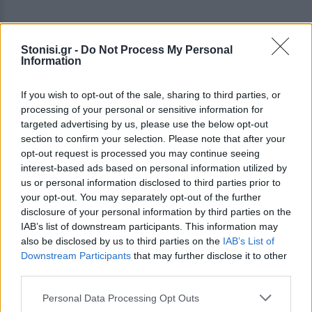
Stonisi.gr -
Do Not Process My Personal
Information
If you wish to opt-out of the sale, sharing to third parties, or
processing of your personal or sensitive information for
targeted advertising by us, please use the below opt-out
section to confirm your selection. Please note that after your
opt-out request is processed you may continue seeing
interest-based ads based on personal information utilized by
us or personal information disclosed to third parties prior to
your opt-out. You may separately opt-out of the further
Για τα κεράσματα φρόντισαν η εταιρεία Elaitis,
disclosure of your personal information by third parties on the
γειτόνισσες της περιοχής και ο Κώστας
IAB’s list of downstream participants. This information may
Αναγνωστόπουλος από το μεζεδοπωλείο
also be disclosed by us to third parties on the
IAB’s List of
Downstream Participants
that may further disclose it to other
Παράταιρο, ενώ τις βασιλόπιτες ετοίμασε το
third parties.
ζαχαροπλαστείο της γειτονιάς Ζαχαροπλάστης,
δίνοντας το δικό του στίγμα σε μια εκδήλωση που
Personal Data Processing Opt Outs