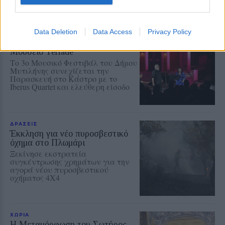
Data Deletion
Data Access
Privacy Policy
ΜΟΥΣΙΚΗ
Μεγάλες άριες και μελωδίες στο
Μουσείο Teriade
Το 3ο Μουσικό Φεστιβάλ του Δήμου
Μυτιλήνης συνεχίζεται την
Παρασκευή στο Κάστρο με το
Iberus Quartet και ελεύθερη είσοδο
ΔΡΑΣΕΙΣ
Έκκληση για νέο πυροσβεστικό
όχημα στο Πλωμάρι
Ξεκίνησε εκστρατεία
συγκέντρωσης χρημάτων για την
αγορά νέου πυροσβεστικού
οχήματος 4Χ4
ΧΩΡΙΑ
Η Μεταμόρφωση του Σωτήρος