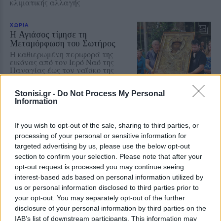
κλιματικής αλλαγής
ΧΩΡΙΑ
Η Αγιάσος τίμησε τη
Μεταμόρφωση του Σωτήρος
Η καθιερωμένη περιφορά της
εικόνας από τον Ιερό Ναό της
Παναγίας έως τον ναΐσκο της
Ζωοδόχου Πηγής
Stonisi.gr -
Do Not Process My Personal
Information
ΜΥΤΙΛΗΝΗ
Κτηματολόγιο και παλιό
If you wish to opt-out of the sale, sharing to third parties, or
Κολυμβητήριο στη συνάντηση
processing of your personal or sensitive information for
Κουφέλου με το ΤΕΕ
targeted advertising by us, please use the below opt-out
Πολεοδομικός σχεδιασμός,
section to confirm your selection. Please note that after your
αντισεισμική προστασία και
opt-out request is processed you may continue seeing
στελέχωση των τεχνικών
υπηρεσιών βρέθηκαν επίσης στην
interest-based ads based on personal information utilized by
ατζέντα της συζήτησης
us or personal information disclosed to third parties prior to
your opt-out. You may separately opt-out of the further
ΑΥΤΟΔΙΟΙΚΗΣΗ
disclosure of your personal information by third parties on the
Στην Περιφέρεια το αίτημα
IAB’s list of downstream participants. This information may