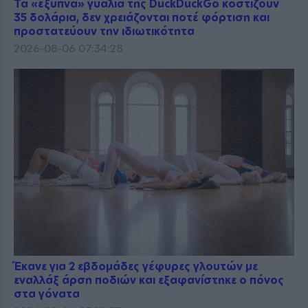
Τα «έξυπνα» γυαλιά της DuckDuckGo κοστίζουν
35 δολάρια, δεν χρειάζονται ποτέ φόρτιση και
προστατεύουν την ιδιωτικότητα
2026-08-06 07:34:28
Έκανε για 2 εβδομάδες γέφυρες γλουτών με
εναλλάξ άρση ποδιών και εξαφανίστηκε ο πόνος
στα γόνατα