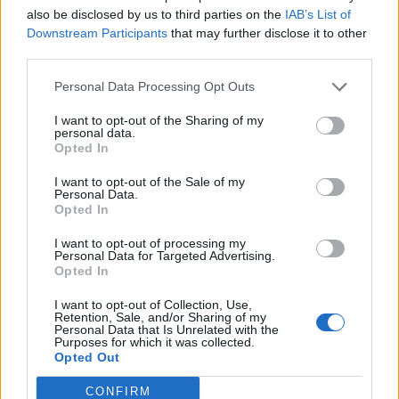
ενίσχυσης των εθελοντών του
also be disclosed by us to third parties on the
IAB’s List of
Πλωμαρίου
Downstream Participants
that may further disclose it to other
Ο Θεόδωρος Βαλσαμίδης προτείνει
third parties.
την αγορά πλήρως εξοπλισμένου
οχήματος 4x4 και την παραχώρησή
του στο κλιμάκιο
Personal Data Processing Opt Outs
I want to opt-out of the Sharing of my
personal data.
ΧΩΡΙΑ
Opted In
Με λαμπρότητα η Μεταμόρφωση
του Σωτήρος στη Σκάλα
I want to opt-out of the Sale of my
Μιστεγνών
Personal Data.
Πλήθος πιστών συμμετείχε στην
Opted In
πανηγυρική Θεία Λειτουργία και
στην ευλογία των σταφυλιών
I want to opt-out of processing my
Personal Data for Targeted Advertising.
Opted In
ΑΓΟΡΑ
I want to opt-out of Collection, Use,
Η Λευκή Νύχτα γέμισε ζωή την
Retention, Sale, and/or Sharing of my
αγορά του Πλωμαρίου
Personal Data that Is Unrelated with the
Purposes for which it was collected.
Μουσική, χορός και αυξημένη
Opted Out
κίνηση στη δεύτερη διοργάνωση
του Εμπορικού Συλλόγου
Πλωμαρίου
CONFIRM