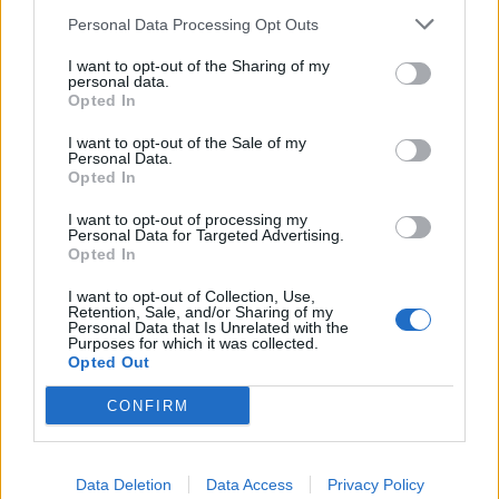
ΣΤΗΝ ΙΔΙΑ ΚΑΤΗΓΟΡΙΑ
Personal Data Processing Opt Outs
I want to opt-out of the Sharing of my
ΔΡΑΣΕΙΣ
personal data.
Καλοκαιρινή γιορτή για τα
Opted In
παιδιά της «Κυψέλης»
Μουσική, τραγούδι και χορός στη
I want to opt-out of the Sale of my
Λέσχη Αξιωματικών από τον
Personal Data.
Ελληνικό Ερυθρό Σταυρό και την
Opted In
98 ΑΔΤΕ
I want to opt-out of processing my
Personal Data for Targeted Advertising.
Opted In
ΡΕΠΟΡΤΑΖ
ΔΡΑΣΕΙΣ
Στο Πανελλήνιον έκθεση
I want to opt-out of Collection, Use,
σύνδεσης του σήμερα της
Retention, Sale, and/or Sharing of my
Personal Data that Is Unrelated with the
Μυτιλήνης με το χθες
Purposes for which it was collected.
Μια έκθεση διοργανωμένη από τον
Opted Out
Εμπορικό Σύλλογο Μυτιλήνης
CONFIRM
ΜΟΥΣΙΚΗ
Data Deletion
Data Access
Privacy Policy
Η γιορτή της τράτας ζωντάνεψε