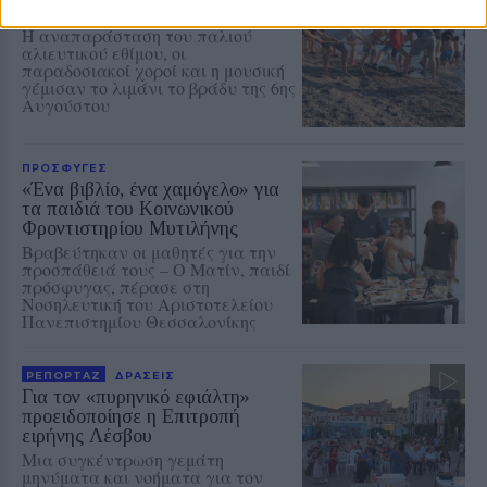
ξανά στη Σκάλα Πολιχνίτου
Η αναπαράσταση του παλιού
αλιευτικού εθίμου, οι
παραδοσιακοί χοροί και η μουσική
γέμισαν το λιμάνι το βράδυ της 6ης
Αυγούστου
ΠΡΟΣΦΥΓΕΣ
«Ένα βιβλίο, ένα χαμόγελο» για
τα παιδιά του Κοινωνικού
Φροντιστηρίου Μυτιλήνης
Βραβεύτηκαν οι μαθητές για την
προσπάθειά τους – Ο Ματίν, παιδί
πρόσφυγας, πέρασε στη
Νοσηλευτική του Αριστοτελείου
Πανεπιστημίου Θεσσαλονίκης
ΡΕΠΟΡΤΑΖ
ΔΡΑΣΕΙΣ
Για τον «πυρηνικό εφιάλτη»
προειδοποίησε η Επιτροπή
ειρήνης Λέσβου
Μια συγκέντρωση γεμάτη
μηνύματα και νοήματα για τον