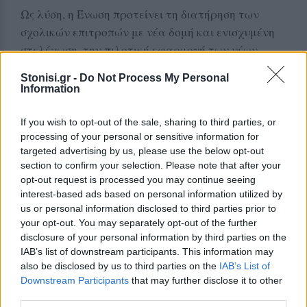
Ως λύση, η Ένωση προτείνει τη διατήρηση των
σχολικών επιτροπών με νέα δομή και ενισχυμένη
στελέχωση, την πιλοτική εφαρμογή των νέων
ρυθμίσεων ή τη θέσπιση ειδικού μεταβατικού
Stonisi.gr -
Do Not Process My Personal
καθεστώτος για τους νησιωτικούς δήμους του
Information
Βορείου Αιγαίου. Όπως τονίζεται, η ζητούμενη
διαφοροποίηση δεν συνιστά προνομιακή
If you wish to opt-out of the sale, sharing to third parties, or
μεταχείριση, αλλά αναγκαία προσαρμογή στις
processing of your personal or sensitive information for
targeted advertising by us, please use the below opt-out
πραγματικές συνθήκες της νησιωτικότητας και
section to confirm your selection. Please note that after your
στην αρχή της αναλογικότητας.
opt-out request is processed you may continue seeing
interest-based ads based on personal information utilized by
us or personal information disclosed to third parties prior to
Δείτε περισσότερα άρθρα μας στα αποτελέσματα
your opt-out. You may separately opt-out of the further
αναζήτησης
disclosure of your personal information by third parties on the
IAB’s list of downstream participants. This information may
Add stonisi.gr on Google ↗
also be disclosed by us to third parties on the
IAB’s List of
Downstream Participants
that may further disclose it to other
third parties.