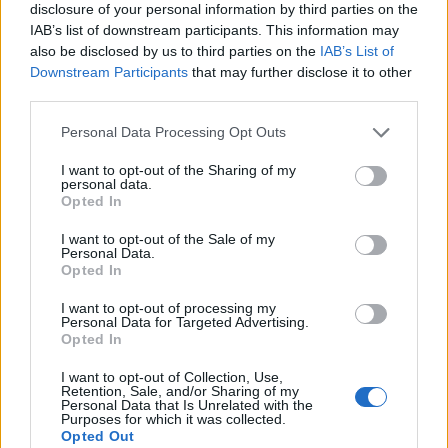
disclosure of your personal information by third parties on the
IAB’s list of downstream participants. This information may
ΣΤΗΝ ΙΔΙΑ ΚΑΤΗΓΟΡΙΑ
also be disclosed by us to third parties on the
IAB’s List of
Downstream Participants
that may further disclose it to other
ΑΣΤΥΝΟΜΙΑ
third parties.
Δικογραφία σε βάρος 23χρονου
για τροχαίο στην Πέτρα
Personal Data Processing Opt Outs
Το αυτοκίνητο προσέκρουσε σε
περίφραξη και προστατευτικές
I want to opt-out of the Sharing of my
μπάρες – Ο οδηγός φέρεται να
personal data.
εγκατέλειψε το σημείο
Opted In
I want to opt-out of the Sale of my
Personal Data.
Opted In
ΕΚΠΑΙΔΕΥΣΗ
Εκπαιδευτικοί του Πρότυπου
ΓΕΛ Μυτιλήνης σε πρόγραμμα
I want to opt-out of processing my
Personal Data for Targeted Advertising.
Erasmus+ στην Κρακοβία
Opted In
Επιμόρφωση σε σύγχρονες
παιδαγωγικές μεθόδους,
εφαρμογές τεχνητής νοημοσύνης
I want to opt-out of Collection, Use,
Retention, Sale, and/or Sharing of my
και πρακτικές συμπεριληπτικής
Personal Data that Is Unrelated with the
εκπαίδευσης
Purposes for which it was collected.
Opted Out