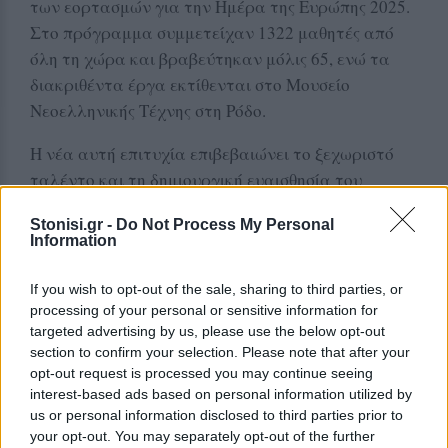
των εορτασμών για την Ημέρα της Ευρώπης 2025.
Στο πρόγραμμα συμμετείχαν 1322 μαθητές από
όλη τη χώρα και βραβεύτηκαν μόλις 65, ενώ τα
διακριθέντα έργα εκτίθενται στο Μουσείο
Νεοελληνικής Τέχνης στη Ρόδο.
Η νέα αυτή επιτυχία επιβεβαιώνει το ξεχωριστό
ταλέντο και τη δημιουργική ευαισθησία του
μαθητή του 15ου Δημοτικού Σχολείου Μυτιλήνης,
Stonisi.gr -
Do Not Process My Personal
που με τα έργα του καταφέρνει να αγγίζει το
Information
κοινό και να μεταφέρει δυνατά μηνύματα μέσα
από τα χρώματα και τις εικόνες του.
If you wish to opt-out of the sale, sharing to third parties, or
processing of your personal or sensitive information for
targeted advertising by us, please use the below opt-out
Δείτε περισσότερα άρθρα μας στα αποτελέσματα
section to confirm your selection. Please note that after your
αναζήτησης
opt-out request is processed you may continue seeing
interest-based ads based on personal information utilized by
Add stonisi.gr on Google ↗
us or personal information disclosed to third parties prior to
your opt-out. You may separately opt-out of the further