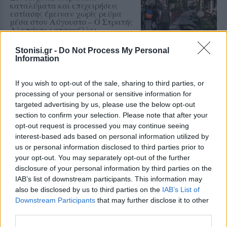
καταλύματα και επιχειρήσεις
εστίασης έμειναν χωρίς ρεύμα
μέσα στον Αύγουστο – Ο Στρατής
Αλμπάνης καταγγέλλει
απαξιωτικές απαντήσεις και ένα
ατελείωτο παιχνίδι ευθυνών
Stonisi.gr -
Do Not Process My Personal
Information
ΧΩΡΙΑ
Η Αντισσα έγινε μια μεγάλη
If you wish to opt-out of the sale, sharing to third parties, or
χορευτική αγκαλιά
processing of your personal or sensitive information for
Ο «Τέρπανδρος» Άντισσας και το
targeted advertising by us, please use the below opt-out
Χορευτικό Τμήμα του
Χριστιανικού Κέντρου Νεότητος
section to confirm your selection. Please note that after your
αντάμωσαν σε μια ξεχωριστή
opt-out request is processed you may continue seeing
γιορτή
interest-based ads based on personal information utilized by
us or personal information disclosed to third parties prior to
your opt-out. You may separately opt-out of the further
ΧΩΡΙΑ
disclosure of your personal information by third parties on the
Οι μικροί δημιουργοί της Αγιάσου
παρουσιάζουν τον δικό τους
IAB’s list of downstream participants. This information may
πολύχρωμο κόσμο
also be disclosed by us to third parties on the
IAB’s List of
Η Έκθεση Παιδικής Ζωγραφικής
Downstream Participants
that may further disclose it to other
του Αναγνωστηρίου «Η
third parties.
Ανάπτυξη» ανοίγει τις πόρτες της
από τις 10 έως τις 16 Αυγούστου με