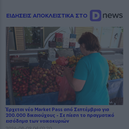
ΕΙΔΗΣΕΙΣ ΑΠΟΚΛΕΙΣΤΙΚΑ ΣΤΟ
Έρχεται νέο Market Pass από Σεπτέμβριο για
200.000 δικαιούχους - Σε πίεση το πραγματικό
εισόδημα των νοικοκυριών
2026-08-09 04:02:20