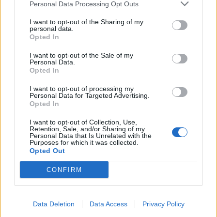
Personal Data Processing Opt Outs
ελεύθερη είσοδο
I want to opt-out of the Sharing of my
ΧΩΡΙΑ
personal data.
Το Ίππειος μοσχοβολά σύκο από
Opted In
νωρίς φέτος
Η συγκομιδή ξεκίνησε νωρίτερα,
I want to opt-out of the Sale of my
Personal Data.
τα δέντρα είναι φορτωμένα και η
πλούσια παραγωγή αναδεικνύει
Opted In
ξανά ένα προϊόν δεμένο με την
ιστορία, την οικονομία και τις
I want to opt-out of processing my
γεύσεις του χωριού
Personal Data for Targeted Advertising.
Opted In
ΤΑΞΙΔΙΑ
I want to opt-out of Collection, Use,
Βόλτα στην Κουρνέλα!
Retention, Sale, and/or Sharing of my
Ένας από τους αγαπημένους
Personal Data that Is Unrelated with the
Purposes for which it was collected.
προορισμούς για τους λάτρεις της
Opted Out
φύσης και για όσους θέλουν να
γνωρίσουν το νησί από
περιπατητικές διαδρομές
CONFIRM
Data Deletion
Data Access
Privacy Policy
ΧΩΡΙΑ
Έσβησε ένα ξεχωριστό κομμάτι