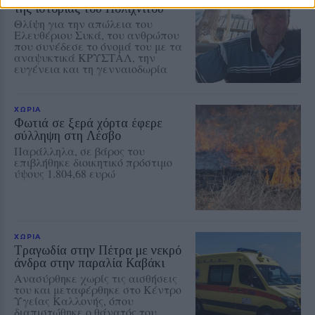
της ιστορίας του Πολιχνίτου
Θλίψη για την απώλεια του
Ελευθέριου Συκά, του ανθρώπου
που συνέδεσε το όνομά του με τα
αναψυκτικά ΚΡΥΣΤΑΛ, την
ευγένεια και τη γενναιοδωρία
ΧΩΡΙΑ
Φωτιά σε ξερά χόρτα έφερε
σύλληψη στη Λέσβο
Παράλληλα, σε βάρος του
επιβλήθηκε διοικητικό πρόστιμο
ύψους 1.804,68 ευρώ
ΧΩΡΙΑ
Τραγωδία στην Πέτρα με νεκρό
άνδρα στην παραλία Καβάκι
Ανασύρθηκε χωρίς τις αισθήσεις
του και μεταφέρθηκε στο Κέντρο
Υγείας Καλλονής, όπου
διαπιστώθηκε ο θάνατός του