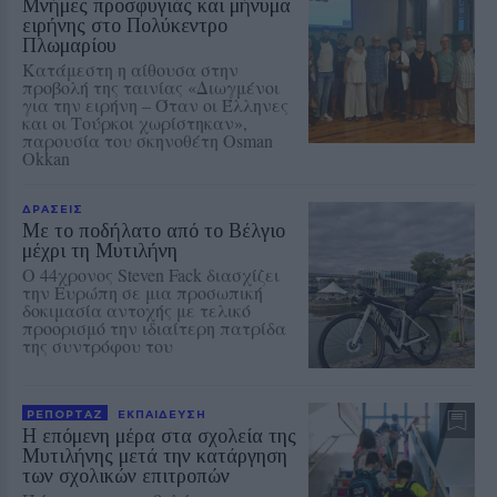
Μνήμες προσφυγιάς και μήνυμα
ειρήνης στο Πολύκεντρο
Πλωμαρίου
Κατάμεστη η αίθουσα στην
προβολή της ταινίας «Διωγμένοι
για την ειρήνη – Όταν οι Έλληνες
και οι Τούρκοι χωρίστηκαν»,
παρουσία του σκηνοθέτη Osman
Okkan
ΔΡΑΣΕΙΣ
Με το ποδήλατο από το Βέλγιο
μέχρι τη Μυτιλήνη
Ο 44χρονος Steven Fack διασχίζει
την Ευρώπη σε μια προσωπική
δοκιμασία αντοχής με τελικό
προορισμό την ιδιαίτερη πατρίδα
της συντρόφου του
ΡΕΠΟΡΤΑΖ
ΕΚΠΑΙΔΕΥΣΗ
Η επόμενη μέρα στα σχολεία της
Μυτιλήνης μετά την κατάργηση
των σχολικών επιτροπών