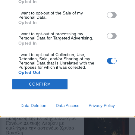
Opted In
Επιμόρφωση σε σύγχρονες
παιδαγωγικές μεθόδους,
I want to opt-out of the Sale of my
εφαρμογές τεχνητής νοημοσύνης
Personal Data.
και πρακτικές συμπεριληπτικής
Opted In
εκπαίδευσης
I want to opt-out of processing my
Personal Data for Targeted Advertising.
ΔΡΑΣΕΙΣ
Opted In
Η Λέσβος στη Διεθνή
Κατασκήνωση Νέων των
Παγκόσμιων Γεωπάρκων
I want to opt-out of Collection, Use,
Retention, Sale, and/or Sharing of my
UNESCO
Personal Data that Is Unrelated with the
Μαθητές του Πρότυπου ΓΕΛ
Purposes for which it was collected.
Μυτιλήνης παρουσίασαν το
Opted Out
Απολιθωμένο Δάσος και τη
συμβολή του στη μελέτη της
CONFIRM
κλιματικής αλλαγής
ΕΚΠΑΙΔΕΥΣΗ
Μαθαίνοντας από μικροί να
Data Deletion
Data Access
Privacy Policy
κινούμαστε με ασφάλεια
Εκδήλωση της Ένωσης Συλλόγων
Γονέων Δυτικής Λέσβου με
ομιλήτρια την αστυνόμο Χρύσα
Βακάλη