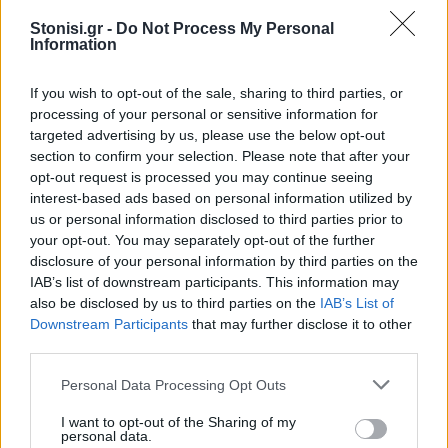
Δείτε περισσότερα άρθρα μας στα αποτελέσματα
Stonisi.gr -
Do Not Process My Personal
αναζήτησης
Information
Add stonisi.gr on Google ↗
If you wish to opt-out of the sale, sharing to third parties, or
processing of your personal or sensitive information for
targeted advertising by us, please use the below opt-out
section to confirm your selection. Please note that after your
ΣΤΗΝ ΙΔΙΑ ΚΑΤΗΓΟΡΙΑ
opt-out request is processed you may continue seeing
interest-based ads based on personal information utilized by
ΑΣΤΥΝΟΜΙΑ
us or personal information disclosed to third parties prior to
Δικογραφία σε βάρος 23χρονου
your opt-out. You may separately opt-out of the further
για τροχαίο στην Πέτρα
disclosure of your personal information by third parties on the
Το αυτοκίνητο προσέκρουσε σε
περίφραξη και προστατευτικές
IAB’s list of downstream participants. This information may
μπάρες – Ο οδηγός φέρεται να
also be disclosed by us to third parties on the
IAB’s List of
εγκατέλειψε το σημείο
Downstream Participants
that may further disclose it to other
third parties.
Personal Data Processing Opt Outs
ΕΚΠΑΙΔΕΥΣΗ
Εκπαιδευτικοί του Πρότυπου
I want to opt-out of the Sharing of my
ΓΕΛ Μυτιλήνης σε πρόγραμμα
personal data.
Erasmus+ στην Κρακοβία