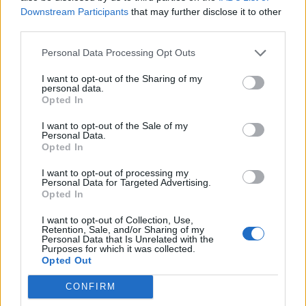
Downstream Participants
that may further disclose it to other
ΧΩΡΙΑ
Ολοκληρώθηκε η πλακόστρωση
third parties.
στο Μεγαλοχώρι
Η παρέμβαση στην οδό Σοφού
Personal Data Processing Opt Outs
Βενιαμίν – Μάρμαρο όπως
αναφέρει ο δήμαρχος Μυτιλήνης
I want to opt-out of the Sharing of my
Παναγιώτης Χριστόφας
personal data.
Opted In
I want to opt-out of the Sale of my
Personal Data.
ΔΡΑΣΕΙΣ
Opted In
Η Λέσβος στη Διεθνή
Κατασκήνωση Νέων των
Παγκόσμιων Γεωπάρκων
I want to opt-out of processing my
Personal Data for Targeted Advertising.
UNESCO
Opted In
Μαθητές του Πρότυπου ΓΕΛ
Μυτιλήνης παρουσίασαν το
I want to opt-out of Collection, Use,
Απολιθωμένο Δάσος και τη
Retention, Sale, and/or Sharing of my
συμβολή του στη μελέτη της
Personal Data that Is Unrelated with the
κλιματικής αλλαγής
Purposes for which it was collected.
Opted Out
ΧΩΡΙΑ
CONFIRM
Η Αγιάσος τίμησε τη
Μεταμόρφωση του Σωτήρος