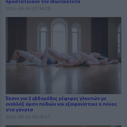
προστατεύουν την ιδιωτικότητα
2026-08-06 07:34:28
Έκανε για 2 εβδομάδες γέφυρες γλουτών με
εναλλάξ άρση ποδιών και εξαφανίστηκε ο πόνος
στα γόνατα
2026-08-06 05:19:57