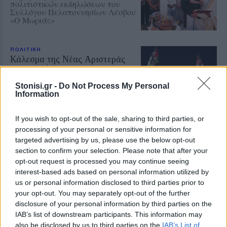
πολιτιστικών εκδηλώσεων του
Συλλόγου Πελοποννησίων Λέσβου
«Ο Μωριάς»
ΠΟΛΙΤΙΚΗ
Κάλεσμα της Νέας Αριστεράς
στη συγκέντρωση για την
Παλαιστίνη
Stonisi.gr -
Do Not Process My Personal
Η κινητοποίηση θα
Information
πραγματοποιηθεί την Κυριακή στις
7.30 το απόγευμα μπροστά από το
κτίριο της Περιφέρειας Βορείου
If you wish to opt-out of the sale, sharing to third parties, or
Αιγαίου στη Μυτιλήνη
processing of your personal or sensitive information for
targeted advertising by us, please use the below opt-out
ΑΓΟΡΑ
section to confirm your selection. Please note that after your
Η ΑΝΤΑΡΣΥΑ Λέσβου κατά της
opt-out request is processed you may continue seeing
Λευκής Νύχτας στη Μυτιλήνη
interest-based ads based on personal information utilized by
Κάνει λόγο για επιβάρυνση των
εμποροϋπαλλήλων και ζητά
us or personal information disclosed to third parties prior to
αυξήσεις μισθών και μείωση του
your opt-out. You may separately opt-out of the further
χρόνου εργασίας
disclosure of your personal information by third parties on the
IAB’s list of downstream participants. This information may
also be disclosed by us to third parties on the
IAB’s List of