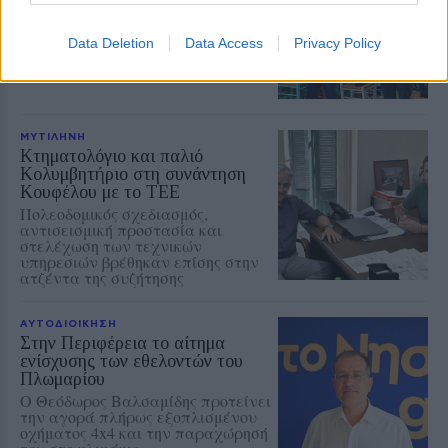
Η καθιερωμένη περιφορά της
εικόνας από τον Ιερό Ναό της
Data Deletion
Data Access
Privacy Policy
Παναγίας έως τον ναΐσκο της
Ζωοδόχου Πηγής
ΜΥΤΙΛΗΝΗ
Κτηματολόγιο και παλιό
Κολυμβητήριο στη συνάντηση
Κουφέλου με το ΤΕΕ
Πολεοδομικός σχεδιασμός,
αντισεισμική προστασία και
στελέχωση των τεχνικών
υπηρεσιών βρέθηκαν επίσης στην
ατζέντα της συζήτησης
ΑΥΤΟΔΙΟΙΚΗΣΗ
Στην Περιφέρεια το αίτημα
ενίσχυσης των εθελοντών του
Πλωμαρίου
Ο Θεόδωρος Βαλσαμίδης προτείνει
την αγορά πλήρως εξοπλισμένου
οχήματος 4x4 και την παραχώρησή