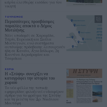
κάρτα ελεύθερης εισόδου για τον
νικητή
ΤΟΥΡΙΣΜΟΣ
Περισσότερες προσβάσιμες
παραλίες αποκτά ο Δήμος
Μυτιλήνης
Νέες υποδομές σε Χαραμίδα,
Τάρτι, Ευρειακή και Σκάλα
Μυστεγνών, ενώ συστήματα
αυτόνομης πρόσβασης λειτουργούν
ήδη σε Κανόνι, Άγιο Ισίδωρο, 2η
Καντίνα Αεροδρομίου και
Τσαμάκια
ΧΩΡΙΑ
Η «Στύψη» συνεχίζει να
καταγράφει την ιστορία του
χωριού
Το νέο φύλλο της τοπικής
εφημερίδας φιλοξενεί ενδιαφέρον
άρθρο για το φράγμα της Στύψης
και τη μελέτη του Δρ. Νικόλαου
Μουτάφη