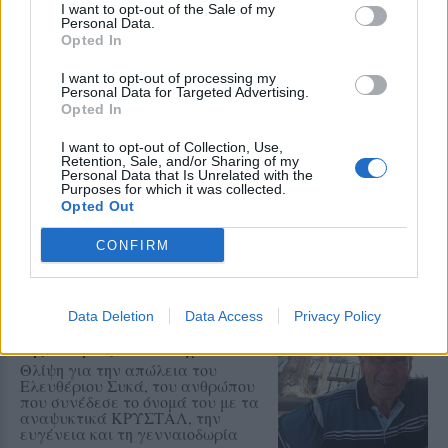
I want to opt-out of the Sale of my
Personal Data.
Opted In
I want to opt-out of processing my
ΣΤΗΝ ΙΔΙΑ ΚΑΤΗΓΟΡΙΑ
Personal Data for Targeted Advertising.
Opted In
ΤΑΞΙΔΙΑ
Βόλτα στην Κουρνέλα!
I want to opt-out of Collection, Use,
Retention, Sale, and/or Sharing of my
Ένας από τους αγαπημένους
Personal Data that Is Unrelated with the
προορισμούς για τους λάτρεις της
Purposes for which it was collected.
φύσης και για όσους θέλουν να
Opted Out
γνωρίσουν το νησί από
περιπατητικές διαδρομές
CONFIRM
ΧΩΡΙΑ
Data Deletion
Data Access
Privacy Policy
Έσβησε ένα ξεχωριστό κομμάτι
της ιστορίας του Πολιχνίτου
Θλίψη για την απώλεια του
Ελευθέριου Συκά, του ανθρώπου
που συνέδεσε το όνομά του με τα
αναψυκτικά ΚΡΥΣΤΑΛ, την
ευγένεια και τη γενναιοδωρία