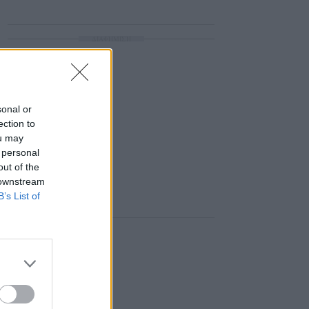
ΔΙΑΦΗΜΙΣΗ
sonal or
ection to
ou may
 personal
out of the
 downstream
B’s List of