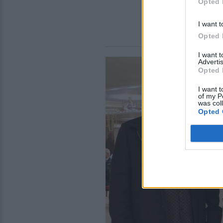
Opted 
I want t
Opted 
I want 
Advertis
Opted 
I want t
of my P
was col
Opted 