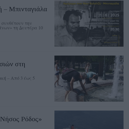
ή – Μπινταγιάλα
 συνθέτουν την
άνων» τη Δευτέρα 10
σιών στη
κή – Από 3 έως 5
«Νήσος Ρόδος»