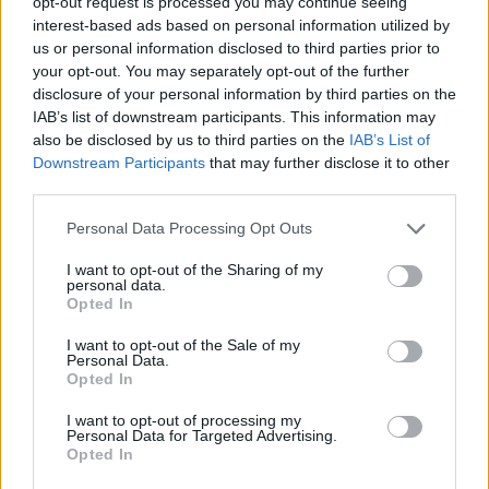
opt-out request is processed you may continue seeing
Η Έλλη και ο Φρίξος
interest-based ads based on personal information utilized by
Πρωτογερέλλη στους δρόμους
us or personal information disclosed to third parties prior to
της μνήμης
your opt-out. You may separately opt-out of the further
Η Θερμή τίμησε τους δύο
αγωνιστές της Εθνικής
disclosure of your personal information by third parties on the
Αντίστασης, ενώ κατατέθηκε
IAB’s list of downstream participants. This information may
πρόταση να δοθεί το όνομά τους σε
also be disclosed by us to third parties on the
IAB’s List of
δρόμο του τόπου όπου γεννήθηκαν
Downstream Participants
that may further disclose it to other
third parties.
ΔΡΑΣΕΙΣ
Ένα γλυκό ταξίδι στη φύση της
Personal Data Processing Opt Outs
δυτικής Λέσβου
Το θυμαρίσιο μέλι, οι επικονιαστές
I want to opt-out of the Sharing of my
και τα αρωματικά φυτά
personal data.
πρωταγωνίστησαν στη γευστική
Opted In
εμπειρία που φιλοξενεησε το
Μουσείο Φυσικής Ιστορίας
I want to opt-out of the Sale of my
Απολιθωμένου Δάσους Λέσβου
Personal Data.
Opted In
ΔΡΑΣΕΙΣ
Τρεις συγκεντρώσεις στη Λέσβο
I want to opt-out of processing my
Personal Data for Targeted Advertising.
για την Παλαιστίνη
Opted In
Μυτιλήνη, Πλωμάρι και Ερεσός
συμμετέχουν την Κυριακή στην