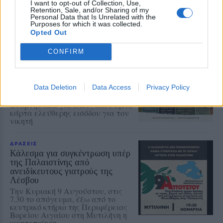
πανελλαδική ημέρα δράσης
I want to opt-out of Collection, Use,
Retention, Sale, and/or Sharing of my
ενάντια στον πόλεμο στη Γάζα και
Personal Data that Is Unrelated with the
στη συνέχιση της συνεργασίας
Purposes for which it was collected.
Ελλάδας–Ισραήλ
Opted Out
ΔΡΑΣΕΙΣ
CONFIRM
Τα παιδιά ανακαλύπτουν το
Απολιθωμένο Δάσος μέσα από
ένα νέο παιχνίδι
Data Deletion
Data Access
Privacy Policy
Διαδραστική εκπαιδευτική δράση
στο Μουσείο του Σιγρίου, με
αναμνηστικά για όλους και ετήσια
κάρτα ελεύθερης εισόδου για τον
νικητή
ΔΡΑΣΕΙΣ
Κάλεσμα για συγκέντρωση υπέρ
της Παλαιστίνης από
ανειδίκευτους γιατρούς της
Λέσβου
Την Κυριακή 9 Αυγούστου, στις
7.30 το απόγευμα, έξω από το
κεντρικό κτήριο της Περιφέρειας
Βορείου Αιγαίου στη Μυτιλήνη η
κινητοποίηση