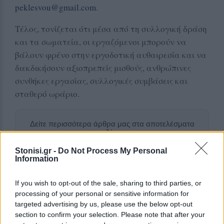
peklesvou@gmail.com
.
Τέλος, τονίζεται ότι μέσα από τη συλλογική δράση
και τα σωματεία, οι εργαζόμενοι μπορούν να
βάλουν φρένο στην εργοδοτική αυθαιρεσία και να
διεκδικήσουν αξιοπρεπείς μισθούς, ανθρώπινες
συνθήκες εργασίας, συλλογικές συμβάσεις και
σταθερό ωράριο.
Δείτε περισσότερα άρθρα μας στα αποτελέσματα
αναζήτησης
Stonisi.gr -
Do Not Process My Personal
Add stonisi.gr on Google ↗
Information
If you wish to opt-out of the sale, sharing to third parties, or
processing of your personal or sensitive information for
ΣΤΗΝ ΙΔΙΑ ΚΑΤΗΓΟΡΙΑ
targeted advertising by us, please use the below opt-out
section to confirm your selection. Please note that after your
ΔΡΑΣΕΙΣ