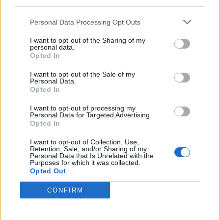
συμβολή του στη μελέτη της
third parties.
κλιματικής αλλαγής
Personal Data Processing Opt Outs
ΧΩΡΙΑ
Η Αγιάσος τίμησε τη
I want to opt-out of the Sharing of my
personal data.
Μεταμόρφωση του Σωτήρος
Opted In
Η καθιερωμένη περιφορά της
εικόνας από τον Ιερό Ναό της
Παναγίας έως τον ναΐσκο της
I want to opt-out of the Sale of my
Personal Data.
Ζωοδόχου Πηγής
Opted In
I want to opt-out of processing my
Personal Data for Targeted Advertising.
ΜΥΤΙΛΗΝΗ
Opted In
Κτηματολόγιο και παλιό
Κολυμβητήριο στη συνάντηση
I want to opt-out of Collection, Use,
Κουφέλου με το ΤΕΕ
Retention, Sale, and/or Sharing of my
Personal Data that Is Unrelated with the
Πολεοδομικός σχεδιασμός,
Purposes for which it was collected.
αντισεισμική προστασία και
Opted Out
στελέχωση των τεχνικών
υπηρεσιών βρέθηκαν επίσης στην
ατζέντα της συζήτησης
CONFIRM
ΑΥΤΟΔΙΟΙΚΗΣΗ