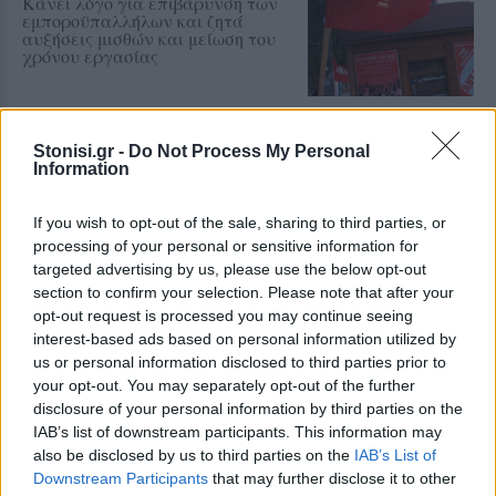
Κάνει λόγο για επιβάρυνση των
εμποροϋπαλλήλων και ζητά
αυξήσεις μισθών και μείωση του
χρόνου εργασίας
ΧΩΡΙΑ
Stonisi.gr -
Do Not Process My Personal
Ολοκληρώθηκε η πλακόστρωση
Information
στο Μεγαλοχώρι
Η παρέμβαση στην οδό Σοφού
Βενιαμίν – Μάρμαρο όπως
If you wish to opt-out of the sale, sharing to third parties, or
αναφέρει ο δήμαρχος Μυτιλήνης
processing of your personal or sensitive information for
Παναγιώτης Χριστόφας
targeted advertising by us, please use the below opt-out
section to confirm your selection. Please note that after your
opt-out request is processed you may continue seeing
interest-based ads based on personal information utilized by
ΔΡΑΣΕΙΣ
Η Λέσβος στη Διεθνή
us or personal information disclosed to third parties prior to
Κατασκήνωση Νέων των
your opt-out. You may separately opt-out of the further
Παγκόσμιων Γεωπάρκων
disclosure of your personal information by third parties on the
UNESCO
IAB’s list of downstream participants. This information may
Μαθητές του Πρότυπου ΓΕΛ
also be disclosed by us to third parties on the
IAB’s List of
Μυτιλήνης παρουσίασαν το
Απολιθωμένο Δάσος και τη
Downstream Participants
that may further disclose it to other