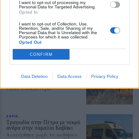
I want to opt-out of processing my
ΧΩΡΙΑ
Personal Data for Targeted Advertising.
Έσβησε ένα ξεχωριστό κομμάτι
Opted In
της ιστορίας του Πολιχνίτου
Θλίψη για την απώλεια του
I want to opt-out of Collection, Use,
Ελευθέριου Συκά, του ανθρώπου
Retention, Sale, and/or Sharing of my
που συνέδεσε το όνομά του με τα
Personal Data that Is Unrelated with the
αναψυκτικά ΚΡΥΣΤΑΛ, την
Purposes for which it was collected.
ευγένεια και τη γενναιοδωρία
Opted Out
CONFIRM
ΧΩΡΙΑ
Φωτιά σε ξερά χόρτα έφερε
σύλληψη στη Λέσβο
Data Deletion
Data Access
Privacy Policy
Παράλληλα, σε βάρος του
επιβλήθηκε διοικητικό πρόστιμο
ύψους 1.804,68 ευρώ
ΧΩΡΙΑ
Τραγωδία στην Πέτρα με νεκρό
άνδρα στην παραλία Καβάκι
Ανασύρθηκε χωρίς τις αισθήσεις