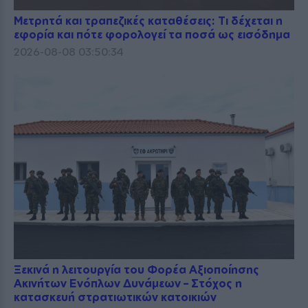
Μετρητά και τραπεζικές καταθέσεις: Τι δέχεται η
εφορία και πότε φορολογεί τα ποσά ως εισόδημα
2026-08-08 03:50:34
Ξεκινά η λειτουργία του Φορέα Αξιοποίησης
Ακινήτων Ενόπλων Δυνάμεων – Στόχος η
κατασκευή στρατιωτικών κατοικιών