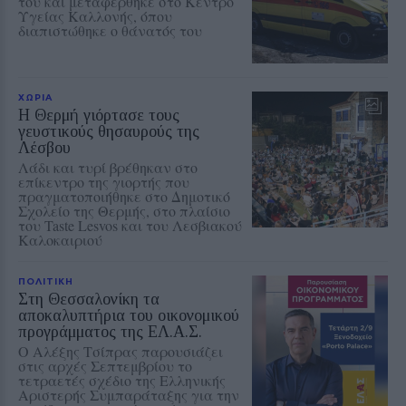
του και μεταφέρθηκε στο Κέντρο
Υγείας Καλλονής, όπου
διαπιστώθηκε ο θάνατός του
ΧΩΡΙΑ
Η Θερμή γιόρτασε τους
γευστικούς θησαυρούς της
Λέσβου
Λάδι και τυρί βρέθηκαν στο
επίκεντρο της γιορτής που
πραγματοποιήθηκε στο Δημοτικό
Σχολείο της Θερμής, στο πλαίσιο
του Taste Lesvos και του Λεσβιακού
Καλοκαιριού
ΠΟΛΙΤΙΚΗ
Στη Θεσσαλονίκη τα
αποκαλυπτήρια του οικονομικού
προγράμματος της ΕΛ.Α.Σ.
Ο Αλέξης Τσίπρας παρουσιάζει
στις αρχές Σεπτεμβρίου το
τετραετές σχέδιο της Ελληνικής
Αριστερής Συμπαράταξης για την