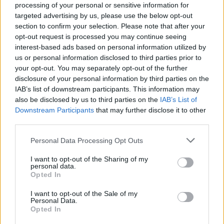
processing of your personal or sensitive information for
Αιγαίου Κωνσταντίνο Μουτζούρη και τον
targeted advertising by us, please use the below opt-out
Αντιπεριφερειάρχη Τεχνικών Έργων Χρυσόστομο
section to confirm your selection. Please note that after your
opt-out request is processed you may continue seeing
Χατζηκυριαζή για τη συμβολή τους στο
interest-based ads based on personal information utilized by
αποτέλεσμα των εργασιών. Όπως τονίζεται,
us or personal information disclosed to third parties prior to
πρόκειται για παρεμβάσεις ουσίας που ενισχύουν
your opt-out. You may separately opt-out of the further
το αίσθημα ασφάλειας των κατοίκων και
disclosure of your personal information by third parties on the
IAB’s list of downstream participants. This information may
αναδεικνύουν τη σημασία της οργανωμένης
also be disclosed by us to third parties on the
IAB’s List of
δουλειάς σε επίπεδο Περιφέρειας.
Downstream Participants
that may further disclose it to other
third parties.
Δείτε περισσότερα άρθρα μας στα αποτελέσματα
Personal Data Processing Opt Outs
αναζήτησης
I want to opt-out of the Sharing of my
Add stonisi.gr on Google ↗
personal data.
Opted In
I want to opt-out of the Sale of my
Personal Data.
ΣΤΗΝ ΙΔΙΑ ΚΑΤΗΓΟΡΙΑ
Opted In