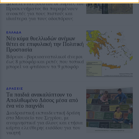
Δεκαπενταύγουστου οι πόρτες του
Προσκυνήματος θα παραμένουν
ανοικτές για τους πιστούς και
ιδιαίτερα για τους οδοιπόρους
ΕΛΛΑΔΑ
Νέο κύμα θυελλωδών ανέμων
θέτει σε επιφυλακή την Πολιτική
Προστασία
Βόρειοι - βορειοανατολικοί άνεμοι
έως 8 μποφόρ και ριπές που τοπικά
μπορεί να φτάσουν τα 9 μποφόρ
ΔΡΑΣΕΙΣ
Τα παιδιά ανακαλύπτουν το
Απολιθωμένο Δάσος μέσα από
ένα νέο παιχνίδι
Διαδραστική εκπαιδευτική δράση
στο Μουσείο του Σιγρίου, με
αναμνηστικά για όλους και ετήσια
κάρτα ελεύθερης εισόδου για τον
νικητή