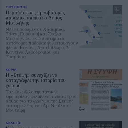
ΤΟΥΡΙΣΜΟΣ
Περισσότερες προσβάσιμες
παραλίες αποκτά ο Δήμος
Μυτιλήνης
Νέες υποδομές σε Χαραμίδα,
Τάρτι, Ευρειακή και Σκάλα
Μυστεγνών, ενώ συστήματα
αυτόνομης πρόσβασης λειτουργούν
ήδη σε Κανόνι, Άγιο Ισίδωρο, 2η
Καντίνα Αεροδρομίου και
Τσαμάκια
ΧΩΡΙΑ
Η «Στύψη» συνεχίζει να
καταγράφει την ιστορία του
χωριού
Το νέο φύλλο της τοπικής
εφημερίδας φιλοξενεί ενδιαφέρον
άρθρο για το φράγμα της Στύψης
και τη μελέτη του Δρ. Νικόλαου
Μουτάφη
ΔΡΑΣΕΙΣ