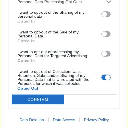
επίκεντρο της γιορτής που
Personal Data Processing Opt Outs
πραγματοποιήθηκε στο Δημοτικό
Σχολείο της Θερμής, στο πλαίσιο
I want to opt-out of the Sharing of my
του Taste Lesvos και του Λεσβιακού
personal data.
Καλοκαιριού
Opted In
I want to opt-out of the Sale of my
ΠΟΛΙΤΙΚΗ
Personal Data.
Στη Θεσσαλονίκη τα
Opted In
αποκαλυπτήρια του οικονομικού
προγράμματος της ΕΛ.Α.Σ.
I want to opt-out of processing my
Ο Αλέξης Τσίπρας παρουσιάζει
Personal Data for Targeted Advertising.
στις αρχές Σεπτεμβρίου το
Opted In
τετραετές σχέδιο της Ελληνικής
Αριστερής Συμπαράταξης για την
I want to opt-out of Collection, Use,
ακρίβεια, τη φορολογική
Retention, Sale, and/or Sharing of my
δικαιοσύνη, την παραγωγική
Personal Data that Is Unrelated with the
ανασυγκρότηση και την ενίσχυση
Purposes for which it was collected.
του κοινωνικού κράτους
Opted Out
CONFIRM
ΧΩΡΙΑ
Μέρα και νύχτα ανοιχτές οι
πόρτες της Παναγίας στην
Αγιάσο
Data Deletion
Data Access
Privacy Policy
Από το πρωί της Τετάρτης έως τα
μεσάνυχτα του