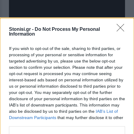
Stonisi.gr -
Do Not Process My Personal
Information
If you wish to opt-out of the sale, sharing to third parties, or
Δείτε περισσότερα άρθρα μας στα αποτελέσματα
αναζήτησης
processing of your personal or sensitive information for
targeted advertising by us, please use the below opt-out
Add stonisi.gr on Google ↗
section to confirm your selection. Please note that after your
opt-out request is processed you may continue seeing
interest-based ads based on personal information utilized by
us or personal information disclosed to third parties prior to
your opt-out. You may separately opt-out of the further
ΣΤΗΝ ΙΔΙΑ ΚΑΤΗΓΟΡΙΑ
disclosure of your personal information by third parties on the
IAB’s list of downstream participants. This information may
ΧΩΡΙΑ
also be disclosed by us to third parties on the
IAB’s List of
Η Θερμή γιόρτασε τους
Downstream Participants
that may further disclose it to other
γευστικούς θησαυρούς της
Λέσβου
third parties.
Λάδι και τυρί βρέθηκαν στο