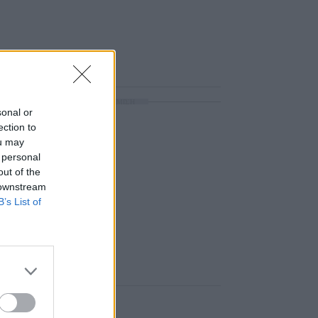
ΔΙΑΦΗΜΙΣΗ
sonal or
ection to
ou may
 personal
out of the
 downstream
B’s List of