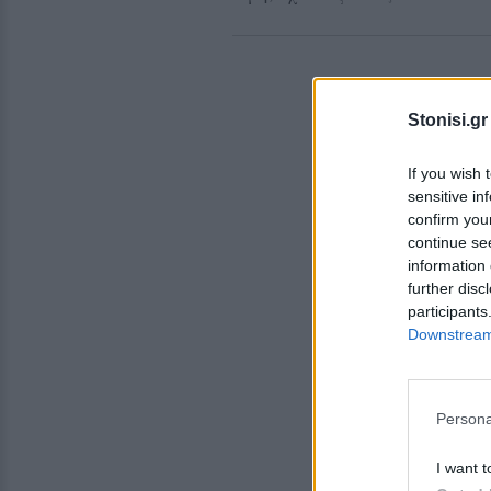
Stonisi.gr
If you wish 
sensitive in
confirm you
continue se
information 
further disc
participants
Downstream 
Persona
I want t