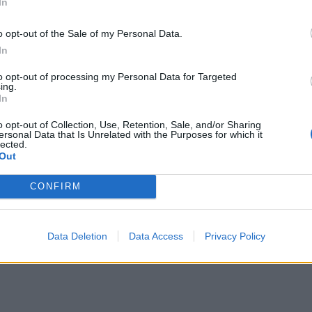
In
o opt-out of the Sale of my Personal Data.
ς, βουλευτές αμφισβήτησαν ανοιχτά τη
In
Έχουμε στρατηγική
α αποκλιμάκωση. «
to opt-out of processing my Personal Data for Targeted
 δεν βλέπω κάτι τέτοιο», ανέφερε
ing.
ρίδης
.
In
o opt-out of Collection, Use, Retention, Sale, and/or Sharing
Όλοι οι δικοί μας είναι μέσα
ναι πρωτοφανής.
.
ersonal Data that Is Unrelated with the Purposes for which it
κατάσταση ξέφυγε;», ήταν το ερώτημα που έθεσε
lected.
Out
CONFIRM
ΔΙΑΦΗΜΙΣΗ
Data Deletion
Data Access
Privacy Policy