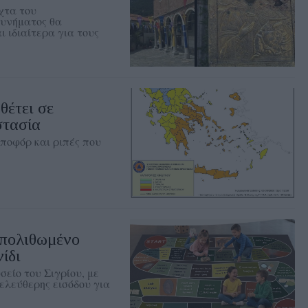
χτα του
κυνήματος θα
ι ιδιαίτερα για τους
έτει σε
στασία
μποφόρ και ριπές που
Απολιθωμένο
ίδι
είο του Σιγρίου, με
ελεύθερης εισόδου για