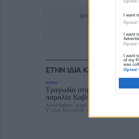
Opted 
I want t
Δείτε περισσότερα άρθρα μ
Opted 
Add stonisi
I want 
Advertis
Opted 
I want t
of my P
was col
ΣΤΗΝ ΙΔΙΑ ΚΑΤΗΓΟΡΙΑ
Opted 
ΧΩΡΙΑ
Τραγωδία στην Πέτρα με νεκρ
παραλία Καβάκι
Ανασύρθηκε χωρίς τις αισθήσεις του και
Υγείας Καλλονής, όπου διαπιστώθηκε ο θ