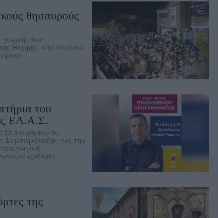
ικούς θησαυρούς
 γιορτής που
της Θερμής, στο πλαίσιο
αιριού
πτήρια του
ς ΕΛ.Α.Σ.
ς Σεπτεμβρίου το
ής Συμπαράταξης για την
 παραγωγική
νωνικού κράτους
όρτες της