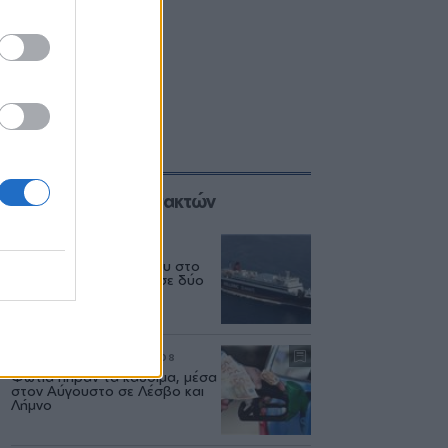
Επιλογές των Συντακτών
ΕΛΛΑΔΑ
06/08
Δεύτερη εμπλοκή κάβου στο
«Νήσος Ρόδος» μέσα σε δύο
μήνες
ΡΕΠΟΡΤΑΖ
ΑΓΟΡΑ
07/08
Φωτιά πήραν τα καυσιμα, μέσα
στον Αύγουστο σε Λέσβο και
Λήμνο