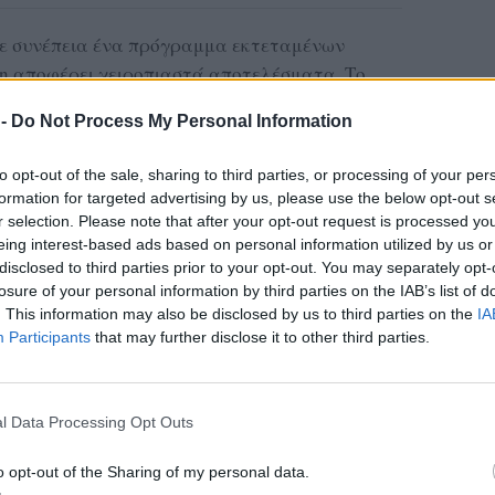
 με συνέπεια ένα πρόγραμμα εκτεταμένων
δη αποφέρει χειροπιαστά αποτελέσματα. Το
ί την 12 παιδική χαρά που αναβαθμίζεται ή
 -
Do Not Process My Personal Information
χή της θητείας της δημοτικής αρχής, γεγονός
ό υλοποίησης και έμπρακτη φροντίδα για τις
to opt-out of the sale, sharing to third parties, or processing of your per
formation for targeted advertising by us, please use the below opt-out s
r selection. Please note that after your opt-out request is processed y
ονται ήδη σε διαδικασία δημοπράτησης ή έχουν
eing interest-based ads based on personal information utilized by us or
ες τους αναμένεται να ξεκινήσουν το προσεχές
disclosed to third parties prior to your opt-out. You may separately opt-
δεικνύει ότι η αναβάθμιση των χώρων
losure of your personal information by third parties on the IAB’s list of
. This information may also be disclosed by us to third parties on the
IA
 προτεραιότητα για τον Δήμο Μυτιλήνης, που
Participants
that may further disclose it to other third parties.
ουσίας και κοινωνικής αξίας.
ιαμορφώνει ένα δίκτυο ασφαλών, σύγχρονων
l Data Processing Opt Outs
ν παιδικών χαρών που βελτιώνουν την ποιότητα
γενειών τους, δημιουργώντας γειτονιές πιο
o opt-out of the Sharing of my personal data.